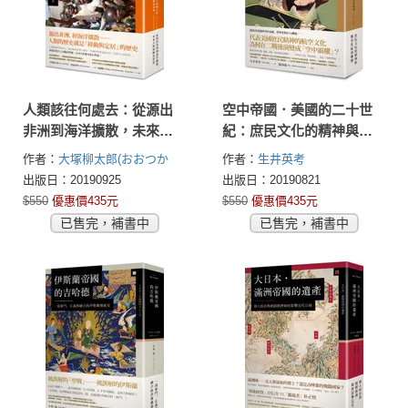
人類該往何處去：從源出
空中帝國．美國的二十世
非洲到海洋擴散，未來人
紀：庶民文化的精神與戰
類的歷史省思
爭世紀的轉變
作者：
大塚柳太郎(おおつか
作者：
生井英考
りゅうたろう)
應地利明(おう
出版日：20190925
出版日：20190821
じ としあき)
森本公誠(もりも
$550
優惠價435元
$550
優惠價435元
と こうせい)
松田素二(まつ
已售完，補書中
已售完，補書中
だ もとじ)
朝尾直弘(あさお
なおひろ)
福井憲彥(ふくい の
りひこ)
杉山正明(すぎやま ま
さあき)
陣內秀信(じんない ひ
でのぶ)
隆納．托比(Ronald
Toby)