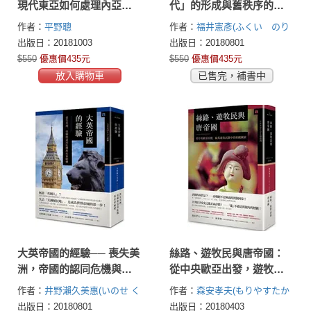
現代東亞如何處理內亞帝
代」的形成與舊秩序的終
國的遺產
結
作者：
平野聰
作者：
福井憲彥(ふくい のり
ひこ)
出版日：20181003
出版日：20180801
$550
優惠價435元
$550
優惠價435元
放入購物車
已售完，補書中
大英帝國的經驗── 喪失美
絲路、遊牧民與唐帝國：
洲，帝國的認同危機與社
從中央歐亞出發，遊牧民
會蛻變
眼中的拓跋國家
作者：
井野瀨久美惠(いのせ く
作者：
森安孝夫(もりやすたか
みえ)
お)
出版日：20180801
出版日：20180403