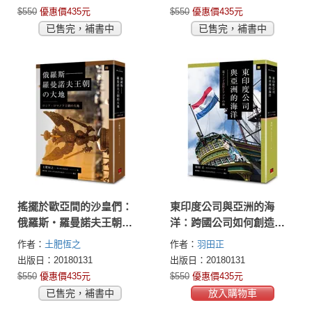
$550
優惠價435元
$550
優惠價435元
已售完，補書中
已售完，補書中
搖擺於歐亞間的沙皇們：
東印度公司與亞洲的海
俄羅斯‧羅曼諾夫王朝的
洋：跨國公司如何創造二
大地（精裝）
百年歐亞整體史（精裝）
作者：
土肥恆之
作者：
羽田正
出版日：20180131
出版日：20180131
$550
優惠價435元
$550
優惠價435元
已售完，補書中
放入購物車