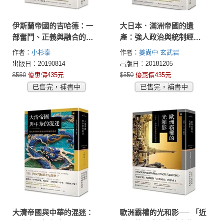
伊斯蘭帝國的吉哈德：一
大日本．滿洲帝國的遺
部奮鬥、正義與融合的伊
產：強人政治與統制經濟
斯蘭發展史
如何影響近代日韓
作者：
小杉泰
作者：
姜尚中
玄武岩
出版日：20190814
出版日：20181205
$550
優惠價435元
$550
優惠價435元
已售完，補書中
已售完，補書中
大清帝國與中華的混迷：
歐洲霸權的光和影── 「近