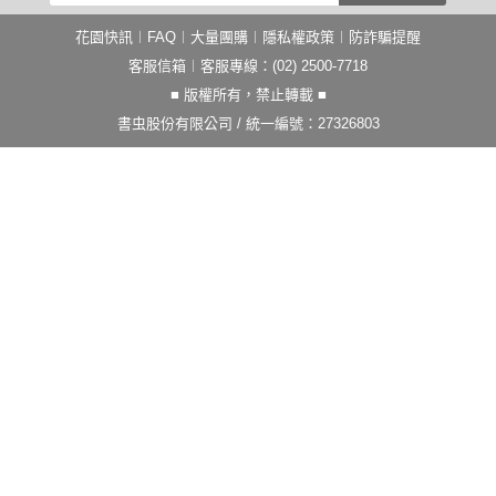
花園快訊
︱
FAQ
︱
大量團購
︱
隱私權政策
︱
防詐騙提醒
客服信箱
︱客服專線：(02) 2500-7718
■ 版權所有，禁止轉載 ■
書虫股份有限公司 / 統一編號：27326803