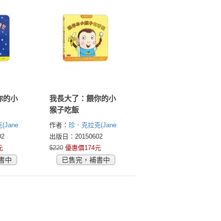
你的小
我長大了：餵你的小
猴子吃飯
Jane
作者：
珍．克拉克(Jane
Clarke)
2
出版日：20150602
元
$220
優惠價174元
書中
已售完，補書中