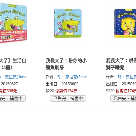
大了】生活自
我長大了：帶你的小
我長大了：哄
（4冊）
鱷魚刷牙
獅子睡覺
．克拉克(Jane
作者：
珍．克拉克(Jane
作者：
珍．克拉克(
Clarke)
Clarke)
0150827
出版日：20150602
出版日：2015060
惠價608元
$220
優惠價174元
$220
優惠價174
售完，補書中
已售完，補書中
已售完，補