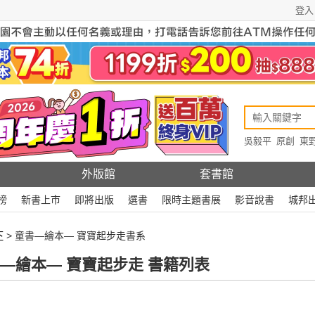
登入
吳毅平
原創
東
原創
Rewire
外版館
套書館
榜
新書上市
即將出版
選書
限時主題書展
影音說書
城邦
下
> 童書—繪本— 寶寶起步走書系
—繪本— 寶寶起步走 書籍列表