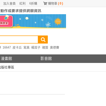
加入會員
紅利
6折購
購物車
(
0
)
野
16647
皮卡丘
寫真
楊双子
親簽
奧德賽
漫畫館
影音館
出版社專區