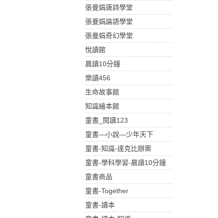
張曼娟唐詩學堂
張曼娟論語學堂
張曼娟奇幻學堂
悅讀館
晨讀10分鐘
樂讀456
生命故事館
知識繪本館
童書_閱讀123
童書—小說—少年天下
童書-知識-達克比辦案
童書-學科學習-晨讀10分鐘
童書商品
童書-Together
童書-讀本