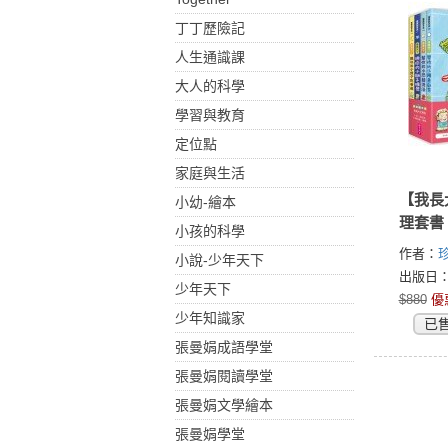
丁丁歷險記
人生通識課
大人的科學
學習與教育
定位點
家庭與生活
【我長
小幼-繪本
理套書
小孩的科學
作者：
珍
小說-少年天下
Clarke)
出版日：2
少年天下
$880
優
少年知識家
已
張曼娟成語學堂
張曼娟閱讀學堂
張曼娟文學繪本
張曼娟學堂