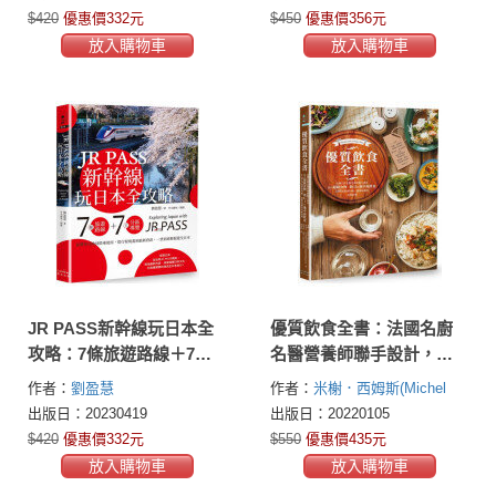
$420
優惠價332元
$450
優惠價356元
放入購物車
放入購物車
JR PASS新幹線玩日本全
優質飲食全書：法國名廚
攻略：7條旅遊路線＋7大
名醫營養師聯手設計，結
分區導覽，從購買兌換到
合超級食物、低GI&地中海
作者：
劉盈慧
作者：
米榭．西姆斯(Michel
搭乘使用，從行程規畫到
飲食，105道營養均衡、簡
Cymes)
達米安．杜克斯涅
出版日：20230419
出版日：20220105
最新資訊，一票到底輕鬆
單易做的美味料理
(Damien Duquesne)
歐黑莉．蓋
$420
優惠價332元
$550
優惠價435元
遊全日本
里(Aurélie Guerri)
放入購物車
放入購物車