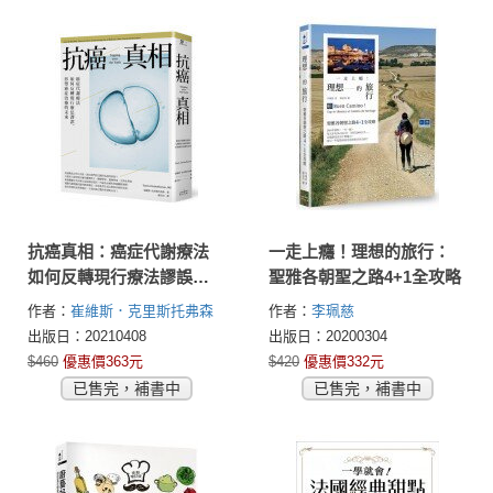
抗癌真相：癌症代謝療法
一走上癮！理想的旅行：
如何反轉現行療法謬誤，
聖雅各朝聖之路4+1全攻略
形塑癌症治療的未來
作者：
崔維斯．克里斯托弗森
作者：
李珮慈
(Travis Christofferson, MS)
出版日：20210408
出版日：20200304
$460
優惠價363元
$420
優惠價332元
已售完，補書中
已售完，補書中