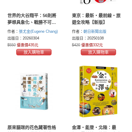
世界的大谷翔平：56則將
東京：最新‧最前線‧旅
夢想具象化、戰勝不可能
遊全攻略【新版】
的「大谷流思考」【投打
作者：
張尤金(Eugene Chang)
作者：
朝日新聞出版
雙封面設計+「大谷流」書
出版日：20260304
出版日：20250108
衣海報典藏版】
$550
優惠價435元
$420
優惠價332元
放入購物車
放入購物車
原來貓咪的花色藏著性格
金澤‧能登・北陸：最