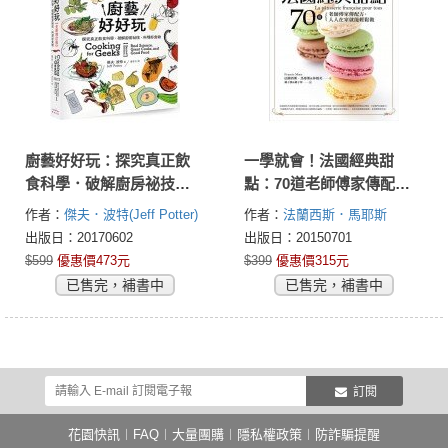
廚藝好好玩：探究真正飲
一學就會！法國經典甜
食科學．破解廚房祕技．
點：70道老師傅家傳配
料理好食物【全新增訂
方，人人在家就能輕鬆做
作者：
傑夫．波特(Jeff Potter)
作者：
法蘭西斯．馬耶斯
版】
(Francis Maes)
林鳳美
出版日：20170602
出版日：20150701
$599
優惠價473元
$399
優惠價315元
已售完，補書中
已售完，補書中
訂閱
花園快訊
︱
FAQ
︱
大量團購
︱
隱私權政策
︱
防詐騙提醒