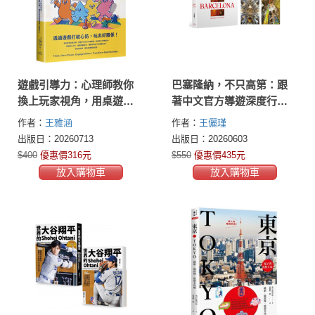
遊戲引導力：心理師教你
巴塞隆納，不只高第：跟
換上玩家視角，用桌遊破
著中文官方導遊深度行
解人際卡關，讓冷淡抗拒
【「高第逝世百週年&聖家
作者：
王雅涵
作者：
王儷瑾
變成主動投入
堂封頂」增訂新版，附贈4
出版日：20260713
出版日：20260603
款高第建築精美書卡】
$400
優惠價316元
$550
優惠價435元
放入購物車
放入購物車