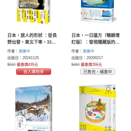
日本，旅人的形狀 ：從長
日本，一日遠方（暢銷增
野出發，東北下車，33種
訂版）：發現隱藏版的日
日本在地人的自遊之道
本！36個一定要走的經典
作者：
張維中
作者：
張維中
輕旅行
出版日：20241125
出版日：20200217
$550
優惠價435元
$450
優惠價356元
放入購物車
已售完，補書中