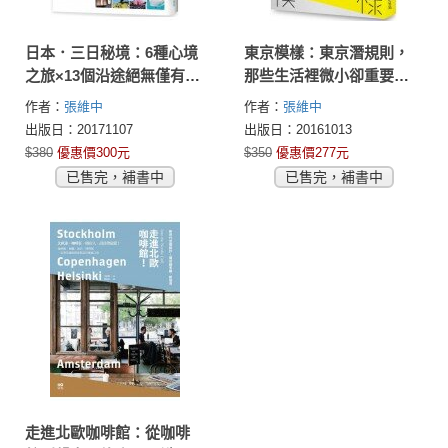
日本．三日秘境：6種心境
東京模樣：東京潛規則，
之旅×13個沿途絕無僅有的
那些生活裡微小卻重要的
風景，一場愛的魔幻旅
事
作者：
張維中
作者：
張維中
行！
出版日：20171107
出版日：20161013
$380
優惠價300元
$350
優惠價277元
已售完，補書中
已售完，補書中
走進北歐咖啡館：從咖啡