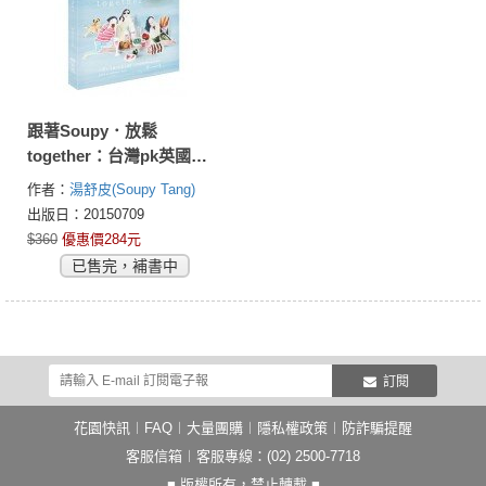
跟著Soupy．放鬆
together：台灣pk英國的
放鬆大解密，找回我們的
作者：
湯舒皮(Soupy Tang)
自在時光
出版日：20150709
$360
優惠價284元
已售完，補書中
訂閱
花園快訊
︱
FAQ
︱
大量團購
︱
隱私權政策
︱
防詐騙提醒
客服信箱
︱客服專線：(02) 2500-7718
■ 版權所有，禁止轉載 ■