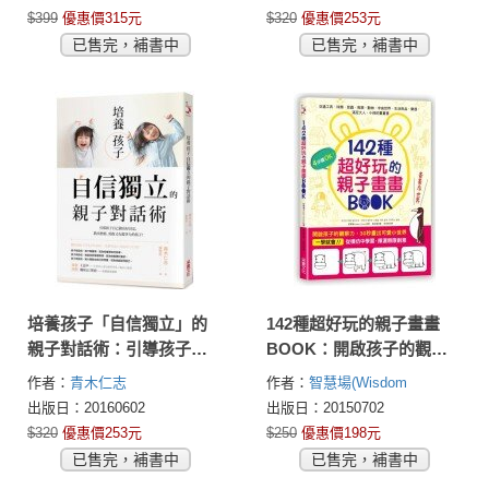
專注力、表達力！
$399
優惠價315元
$320
優惠價253元
已售完，補書中
已售完，補書中
培養孩子「自信獨立」的
142種超好玩的親子畫畫
親子對話術：引導孩子自
BOOK：開啟孩子的觀察
己做出好決定，教出熱
力，30秒畫出可愛小世界
作者：
青木仁志
作者：
智慧場(Wisdom
情、勇敢又有競爭力的孩
Factory)
出版日：20160602
出版日：20150702
子！
$320
優惠價253元
$250
優惠價198元
已售完，補書中
已售完，補書中