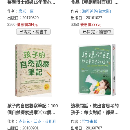
醫學博士超過15年潛心撰
食品【暢銷新封面版】：
寫，從內在驅動孩子迎向
超人氣嬰幼兒副食專家的
作者：
席米．康
作者：
瀚可爸爸(曾大衛)
21世紀的關鍵技能！
天然配方，為各月齡寶寶
出版日：20170629
出版日：20161027
量身打造，150道「專業級
$360
優惠價284元
$350
優惠價277元
副食品食譜」不藏私大公
已售完，補書中
已售完，補書中
開！
孩子的自然觀察筆記：100
這樣問話，教出會思考的
個自然探索提案╳72個超
孩子：每次對話，都是思
有趣活動，大自然便是無
考力的鍛鍊，培養孩子受
作者：
克萊兒．沃克．萊斯利
作者：
狩野未希
窮的教材，培養觀察力、
用一輩子的能力！
(Clare Walker Leslie)
出版日：20160901
出版日：20160707