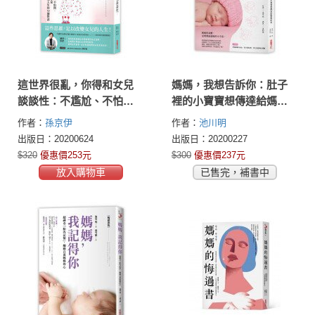
這世界很亂，你得和女兒
媽媽，我想告訴你：肚子
談談性：不尷尬、不怕
裡的小寶寶想傳達給媽媽
問，性教育專家改變女兒
的事
作者：
孫京伊
作者：
池川明
人生的50個對話
出版日：20200624
出版日：20200227
$320
優惠價253元
$300
優惠價237元
放入購物車
已售完，補書中