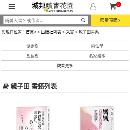
0
限量預購
您現在位置：
首頁
< >
出版社列表
>
采實
> 親子田書系
健康樹
兩性學
創藝樹
名家繪本
觀看更多
親子田 書籍列表