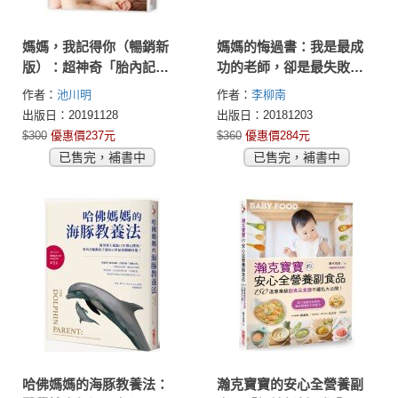
媽媽，我記得你（暢銷新
媽媽的悔過書：我是最成
版）：超神奇「胎內記
功的老師，卻是最失敗的
憶」，觸動百萬媽媽的心
母親，一位校長媽媽沉痛
作者：
池川明
作者：
李柳南
的真實自白。
出版日：20191128
出版日：20181203
$300
優惠價237元
$360
優惠價284元
已售完，補書中
已售完，補書中
哈佛媽媽的海豚教養法：
瀚克寶寶的安心全營養副