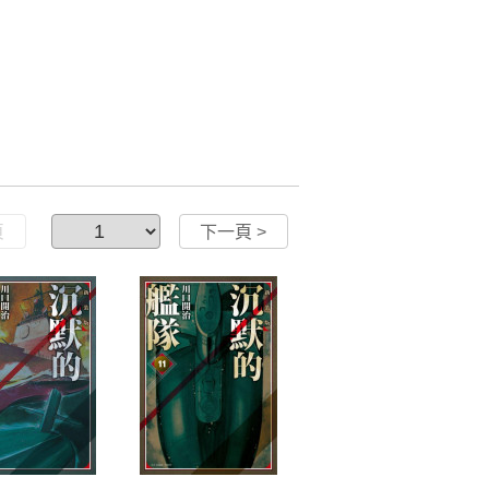
頁
下一頁 >