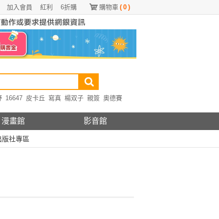
加入會員
紅利
6折購
購物車
(
0
)
野
16647
皮卡丘
寫真
楊双子
親簽
奧德賽
漫畫館
影音館
出版社專區