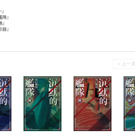
ー』
的艦隊』
隊』
默示錄』
< 上一