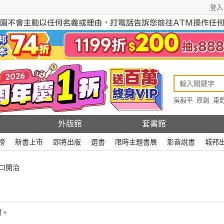
登入
吳毅平
原創
東
原創
Rewire
外版館
套書館
榜
新書上市
即將出版
選書
限時主題書展
影音說書
城邦
川口開治
材。