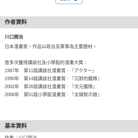
✦將開本放大為25K，閱讀更不費力

✦全書用紙皆採用比一般漫畫更高磅數的90米漫畫，圖色清晰
不透墨，畫面品質再升級

作者資料
✦內頁印刷使用100％黑墨印刷，完美呈現一筆一畫
川口開治 
日本漫畫家。作品以政治及軍事為主要題材。

曾多次獲得講談社及小學館的漫畫大獎：

1987年　第11屆講談社漫畫賞 - 『アクター』

1990年　第14屆講談社漫畫賞 - 『沉默的艦隊』

2002年　第26屆講談社漫畫賞 - 『次元艦隊』

2006年　第51屆小學館漫畫賞 - 『太陽默示錄』
基本資料
作者：
川口開治