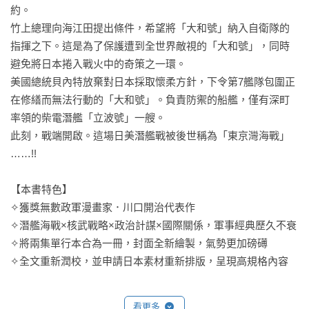
約。

竹上總理向海江田提出條件，希望將「大和號」納入自衛隊的
指揮之下。這是為了保護遭到全世界敵視的「大和號」，同時
避免將日本捲入戰火中的奇策之一環。

美國總統貝內特放棄對日本採取懷柔方針，下令第7艦隊包圍正
在修繕而無法行動的「大和號」。負責防禦的船艦，僅有深町
率領的柴電潛艦「立波號」一艘。

此刻，戰端開啟。這場日美潛艦戰被後世稱為「東京灣海戰」
……!!

【本書特色】

✧獲獎無數政軍漫畫家．川口開治代表作

✧潛艦海戰×核武戰略×政治計謀×國際關係，軍事經典歷久不衰

✧將兩集單行本合為一冊，封面全新繪製，氣勢更加磅礡

✧全文重新潤校，並申請日本素材重新排版，呈現高規格內容

【商品規格】

看更多