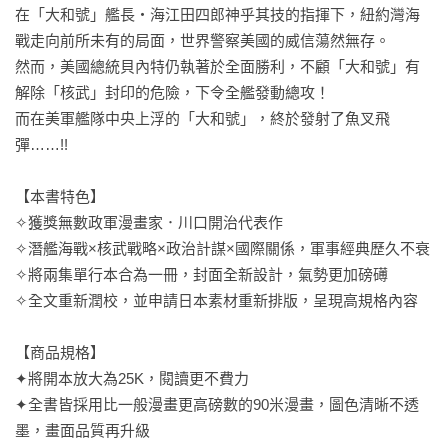
在「大和號」艦長・海江田四郎神乎其技的指揮下，紐約灣海
戰走向前所未有的局面，世界警察美國的威信蕩然無存。

然而，美國總統貝內特仍執著於全面勝利，不顧「大和號」有
解除「核武」封印的危險，下令全艦發動總攻！

而在美軍艦隊中央上浮的「大和號」，終於發射了魚叉飛
彈……!!

【本書特色】

✧獲獎無數政軍漫畫家．川口開治代表作

✧潛艦海戰×核武戰略×政治計謀×國際關係，軍事經典歷久不衰

✧將兩集單行本合為一冊，封面全新設計，氣勢更加磅礡

✧全文重新潤校，並申請日本素材重新排版，呈現高規格內容

【商品規格】

✦將開本放大為25K，閱讀更不費力

✦全書皆採用比一般漫畫更高磅數的90米漫畫，圖色清晰不透
墨，畫面品質再升級
