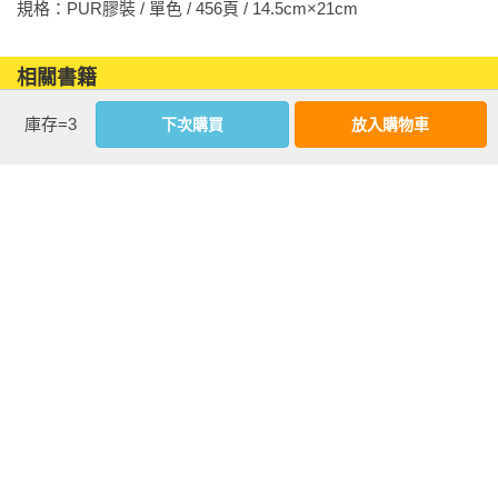
規格：PUR膠裝 / 單色 / 456頁 / 14.5cm×21cm                
相關書籍
庫存=3
同作者
同書系
同分類
同出版社
下次購買
放入購物車
沉默的艦隊 新裝
沉默的艦隊 新裝
沉默的艦隊 新裝
版(16)完
版(15)
版(14)
more
優惠活動快訊