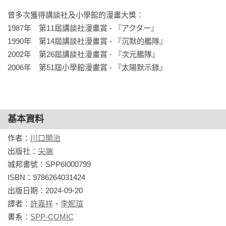
曾多次獲得講談社及小學館的漫畫大獎：

1987年　第11屆講談社漫畫賞 - 『アクター』

1990年　第14屆講談社漫畫賞 - 『沉默的艦隊』

2002年　第26屆講談社漫畫賞 - 『次元艦隊』

2006年　第51屆小學館漫畫賞 - 『太陽默示錄』
基本資料
作者：
川口開治
出版社：
尖端
城邦書號：SPP6I000799

ISBN：9786264031424

出版日期：2024-09-20

譯者：
許嘉祥
、
李妮瑄
書系：
SPP-COMIC