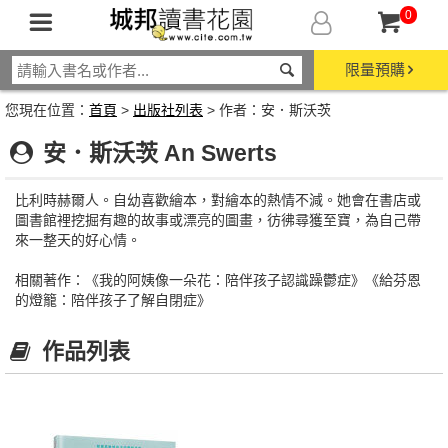
0
限量預購
您現在位置：
首頁
>
出版社列表
> 作者：安．斯沃茨
安．斯沃茨 An Swerts
比利時赫爾人。自幼喜歡繪本，對繪本的熱情不減。她會在書店或
圖書館裡挖掘有趣的故事或漂亮的圖畫，彷彿尋獲至寶，為自己帶
來一整天的好心情。
相關著作：《我的阿姨像一朵花：陪伴孩子認識躁鬱症》《給芬恩
的燈籠：陪伴孩子了解自閉症》
作品列表