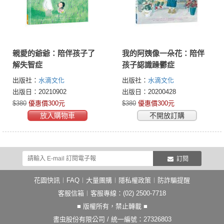
親愛的爺爺：陪伴孩子了
我的阿姨像一朵花：陪伴
解失智症
孩子認識躁鬱症
出版社：
水滴文化
出版社：
水滴文化
出版日：20210902
出版日：20200428
$380
優惠價300元
$380
優惠價300元
放入購物車
不開放訂購
訂閱
花園快訊
︱
FAQ
︱
大量團購
︱
隱私權政策
︱
防詐騙提醒
客服信箱
︱客服專線：(02) 2500-7718
■ 版權所有，禁止轉載 ■
書虫股份有限公司 / 統一編號：27326803