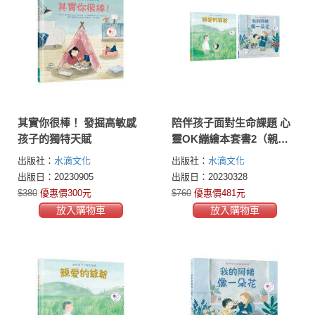
其實你很棒！ 發掘高敏感
陪伴孩子面對生命課題 心
孩子的獨特天賦
靈OK繃繪本套書2（親愛
的爺爺：陪伴孩子了解失
出版社：
水滴文化
出版社：
水滴文化
智症+我的阿姨像一朵花：
出版日：20230905
出版日：20230328
陪伴孩子認識躁鬱症）
$380
優惠價300元
$760
優惠價481元
放入購物車
放入購物車