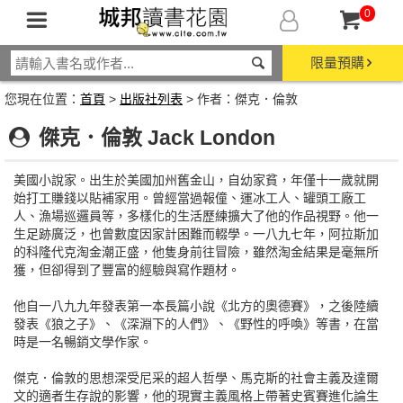
0
限量預購
您現在位置：
首頁
>
出版社列表
> 作者：傑克．倫敦
傑克．倫敦 Jack London
美國小說家。出生於美國加州舊金山，自幼家貧，年僅十一歲就開
始打工賺錢以貼補家用。曾經當過報僮、運冰工人、罐頭工廠工
人、漁場巡邏員等，多樣化的生活歷練擴大了他的作品視野。他一
生足跡廣泛，也曾數度因家計困難而輟學。一八九七年，阿拉斯加
的科隆代克淘金潮正盛，他隻身前往冒險，雖然淘金結果是毫無所
獲，但卻得到了豐富的經驗與寫作題材。
他自一八九九年發表第一本長篇小說《北方的奧德賽》，之後陸續
發表《狼之子》、《深淵下的人們》、《野性的呼喚》等書，在當
時是一名暢銷文學作家。
傑克．倫敦的思想深受尼采的超人哲學、馬克斯的社會主義及達爾
文的適者生存說的影響，他的現實主義風格上帶著史賓賽進化論生