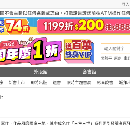
登入
吳毅平
原創
東
原創
Rewire
外版館
套書館
榜
新書上市
即將出版
選書
限時主題書展
影音說書
城邦
七
」寫作，作品風靡兩岸三地，其中成名作「三生三世」系列更引發讀者瘋