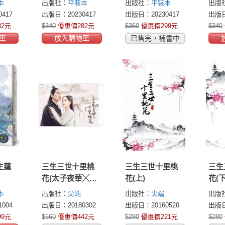
本
出版社：
平裝本
出版社：
平裝本
出版
冊！唐七不朽經
能在天庭相見。
417
出版日：20230417
出版日：20230417
出版日
典全新修訂上
唐七筆下最動人
82元
$340
優惠價282元
$360
優惠價299元
$340
市！
的愛情傳奇最終
車
放入購物車
已售完，補書中
章！
生蓮
三生三世十里桃
三生三世十里桃
三生
花(太子夜華╳青
花(上)
花(下
丘白淺精緻書盒
本
出版社：
尖端
出版社：
尖端
出版
版套書)
004
出版日：20180302
出版日：20160520
出版日
99元
$560
優惠價442元
$280
優惠價221元
$280