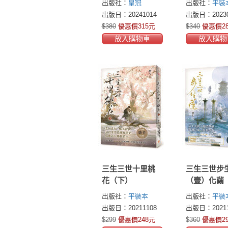
出版社：
皇冠
出版社：
平裝
蓮」震撼完結
出版日：20241014
出版日：20230
篇！隨書附贈精
$380
優惠價315元
$340
優惠價2
采番外別冊〈今
放入購物車
放入購物
朝昨日〉！
三生三世十里桃
三生三世步
花（下）
（壹）化繭
出版社：
平裝本
出版社：
平裝
出版日：20211108
出版日：20211
$299
優惠價248元
$360
優惠價2