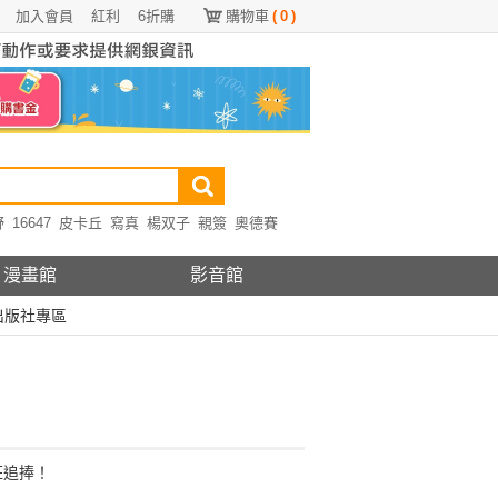
加入會員
紅利
6折購
購物車
(
0
)
野
16647
皮卡丘
寫真
楊双子
親簽
奧德賽
漫畫館
影音館
出版社專區
狂追捧！