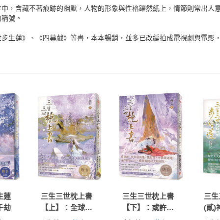
字中，含藏不著痕跡的幽默，人物的形象與性格躍然紙上，情節則常出人
的稱號。
世步生蓮》、《四幕戲》等書，本本暢銷，並多已改編拍成電視劇與電影
生蓮
三生三世枕上書
三生三世枕上書
三生
千劫
【上】：全球暢
【下】：或許終
(貳)
銷超過1,000,000
有一日，我與他