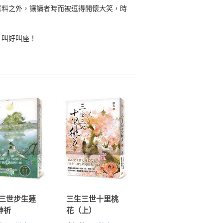
意料之外，讓讀者時而被逗得開懷大笑，時
，叫好叫座！
三世步生蓮
三生三世十里桃
神祈
花（上）