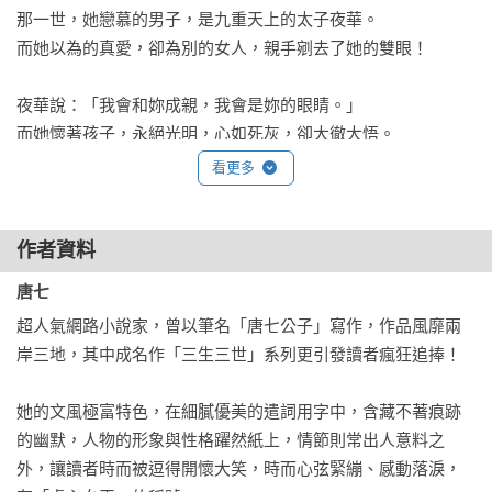
那一世，她戀慕的男子，是九重天上的太子夜華。

而她以為的真愛，卻為別的女人，親手剜去了她的雙眼！

夜華說：「我會和妳成親，我會是妳的眼睛。」

而她懷著孩子，永絕光明，心如死灰，卻大徹大悟。

她一介凡人被牽扯進神仙們的愛恨，怎可能敵過這樣的劫數？

看更多
於是她從誅仙臺上一躍而下——

「夜華，我放過你，你也放過我，我們從此，兩不相欠。」

那時候，她並不知道，自己其實並不是個凡人。

作者資料
唐七
三百年後，東海水晶宮——

超人氣網路小說家，曾以筆名「唐七公子」寫作，作品風靡兩
四海八荒第一絕色，青丘帝姬白淺上仙，

岸三地，其中成名作「三生三世」系列更引發讀者瘋狂追捧！

與她命中註定的夫君、九重天上的太子夜華，在十里桃花初
見。

她的文風極富特色，在細膩優美的遣詞用字中，含藏不著痕跡
那玄色袍裾，讓她恍了恍神，而男人脣畔攜了絲笑意：

的幽默，人物的形象與性格躍然紙上，情節則常出人意料之
「夜華不識，姑娘竟是青丘的白淺上神。」

外，讓讀者時而被逗得開懷大笑，時而心弦緊繃、感動落淚，