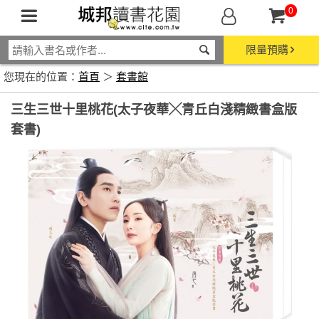
0
限量預購
您現在的位置：
首頁
＞
套書館
三生三世十里桃花(太子夜華╳青丘白淺精緻書盒版
套書)