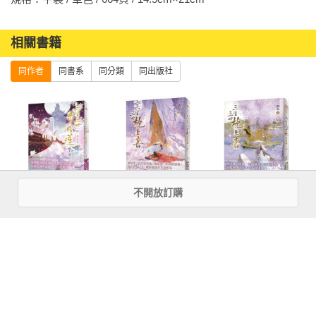
「夜華，你騙不了我的，你要死了，對不對？」

為對抗鬼王，夜華以自身元神祭法器。

「我一生只愛妳一個人，淺淺，妳永遠不能忘了我，

相關書籍
若妳膽敢忘了……那樣也好。」

同作者
同書系
同分類
同出版社
他在這世上留給她的最後一句話竟是，那樣也好……

青山碧水，一樹桃花，

唯願三世輪迴，只求再次糾纏。

【讀者評價】
不開放訂購
三生三世步生蓮
三生三世枕上書
三生三世枕上書
．這部小說，是我的青春。

（肆）永生花：
【下】：或許終
【上】：全球暢
．你有沒有愛過一個人？你有沒有恨過一個人？如果你有，你
「三生三世步生
有一日，我與他
銷超過1,000,000
定是會明白的。這個人，一定值得你越過萬世浮華尋他。

蓮」震撼完結
能在天庭相見。
冊！唐七不朽經
．讀了兩遍還想讀，我也不知道怎麼了。

篇！隨書附贈精
唐七筆下最動人
典全新修訂上
more
．女主的迷糊，男主的沉鬱，男配女配們的熱鬧，都寫得妙趣
采番外別冊〈今
的愛情傳奇最終
市！
橫生。
優惠活動快訊
朝昨日〉！
章！