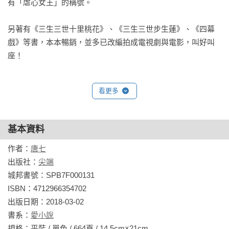
有「虐心女王」的稱號。

煙霞燦爛，十里桃花，

窮盡三生等待，只為一場相逢。

另著有《三生三世十里桃花》、《三生三世步生蓮》、《四幕
戲》等書，本本暢銷，並多已改編拍成電視劇與電影，叫好叫
(下集)
座！
自始至終，我想要的……

不過一個妳。

看更多
天帝與青丘相約，繼任天帝者，須迎青丘白淺為后，

正好她喜歡上的他就是太子夜華，正好他愛的她便是青丘白
淺。

基本資料
作者：
唐七
曾經，她以為這段姻緣上天註定，兩心相許毫無隱瞞，

出版社：
尖端
沒想到她並不如自己想像中瞭解夜華。

城邦書號：SPB7F000131

他總穿一身玄色，原來不是喜歡，而是因為沾了血也看不出
ISBN：4712966354702

來，

出版日期：2018-03-02

只為了不讓所愛之人憂心、不在仇人跟前示弱。

書系：
愛小說
規格：平裝 / 單色 / 664頁 / 14.5cm×21cm                