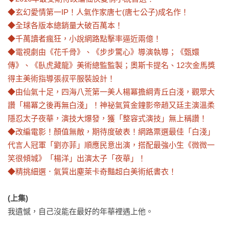
◆玄幻愛情第一IP！人氣作家唐七(唐七公子)成名作！

◆全球各版本總銷量大破百萬本！

◆千萬讀者瘋狂，小說網路點擊率逼近兩億！

◆電視劇由《花千骨》、《步步驚心》導演執導；《甄嬛
傳》、《臥虎藏龍》美術總監監製；奧斯卡提名、12次金馬獎
得主美術指導張叔平服裝設計！

◆由仙氣十足，四海八荒第一美人楊冪擔綱青丘白淺，觀眾大
讚「楊冪之後再無白淺」！神祕氣質金鐘影帝趙又廷主演溫柔
隱忍太子夜華，演技大爆發，獲「整容式演技」無上稱讚！

◆改編電影！顏值無敵，期待度破表！網路票選最佳「白淺」
代言人冠軍「劉亦菲」順應民意出演，搭配最強小生《微微一
笑很傾城》「楊洋」出演太子「夜華」！

◆精挑細選．氣質出塵萊卡奇豔超白美術紙書衣！
(上集)
我遺憾，自己沒能在最好的年華裡遇上他。
