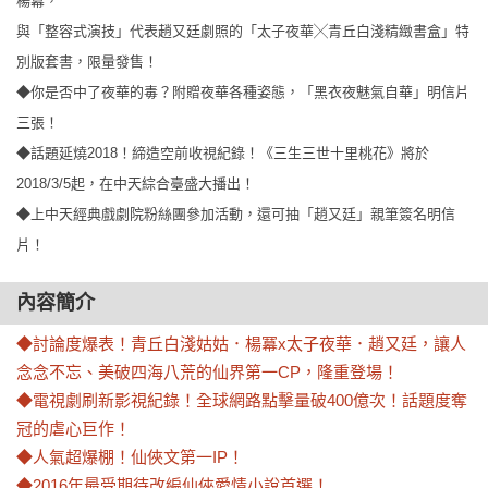
楊冪，
與「整容式演技」代表趙又廷劇照的「太子夜華╳青丘白淺精緻書盒」特
別版套書，限量發售！
◆你是否中了夜華的毒？附贈夜華各種姿態，「黑衣夜魅氣自華」明信片
三張！
◆話題延燒2018！締造空前收視紀錄！《三生三世十里桃花》將於
2018/3/5起，在中天綜合臺盛大播出！
◆上中天經典戲劇院粉絲團參加活動，還可抽「趙又廷」親筆簽名明信
片！
內容簡介
◆討論度爆表！青丘白淺姑姑．楊冪x太子夜華．趙又廷，讓人
念念不忘、美破四海八荒的仙界第一CP，隆重登場！

◆電視劇刷新影視紀錄！全球網路點擊量破400億次！話題度奪
冠的虐心巨作！

◆人氣超爆棚！仙俠文第一IP！

◆2016年最受期待改編仙俠愛情小說首選！
