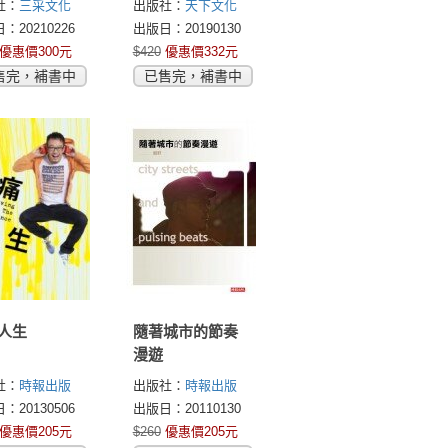
社：
三采文化
出版社：
天下文化
33個心理習慣
：20210226
出版日：20190130
優惠價300元
$420
優惠價332元
售完，補書中
已售完，補書中
人生
隨著城市的節奏
漫遊
社：
時報出版
出版社：
時報出版
：20130506
出版日：20110130
優惠價205元
$260
優惠價205元