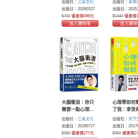
出版社：
三采文化
出版社：
未來
套書【青少年版
出版日：20260327
出版日：20251
vs.大人版】
$760
優惠價499元
$1440
優惠價1
元
放入購物車
放入購物
大腦衝浪：你只
心理學如何
需要一點心理
了我：享受
學，衝破人生僵
人生的八堂
出版社：
三采文化
出版社：
天下
局！
課
出版日：20180727
出版日：20170
$350
優惠價277元
$350
優惠價2