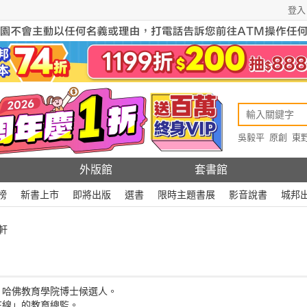
登入
吳毅平
原創
東
原創
Rewire
外版館
套書館
榜
新書上市
即將出版
選書
限時主題書展
影音說書
城邦
軒
、哈佛教育學院博士候選人。
在線」的教育總監。