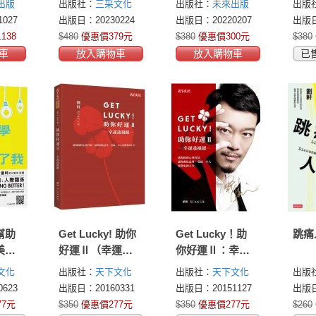
出版
出版社：
三采文化
出版社：
未來出版
出版
027
出版日：20230224
出版日：20220207
出版日
138
$480
優惠價379元
$380
優惠價300元
$380
車
放入購物車
放入購物車
已
幫助
Get Lucky! 助你
Get Lucky！助
跳痛
美好
好運Ⅱ（幸運草
你好運Ⅱ：幸運
生活
封面版）：幸運
透視眼
文化
出版社：
天下文化
出版社：
天下文化
出版
透視眼
623
出版日：20160331
出版日：20151127
出版日
77元
$350
優惠價277元
$350
優惠價277元
$260