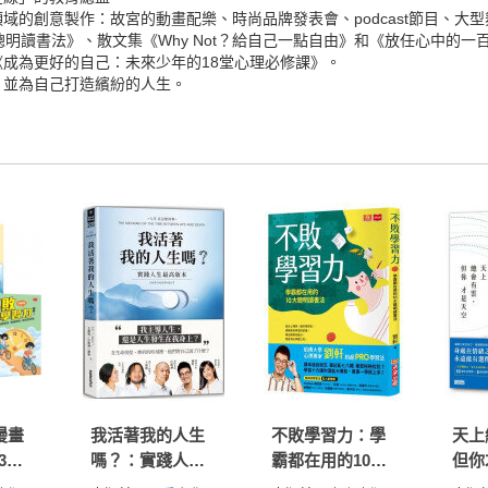
的創意製作：故宮的動畫配樂、時尚品牌發表會、podcast節目、大型
讀書法》、散文集《Why Not？給自己一點自由》和《放任心中的一百次流
成為更好的自己：未來少年的18堂心理必修課》。
，並為自己打造繽紛的人生。
漫畫
我活著我的人生
不敗學習力：學
天上
3
嗎？：實踐人生
霸都在用的10大
但你
最高版本
聰明讀書法