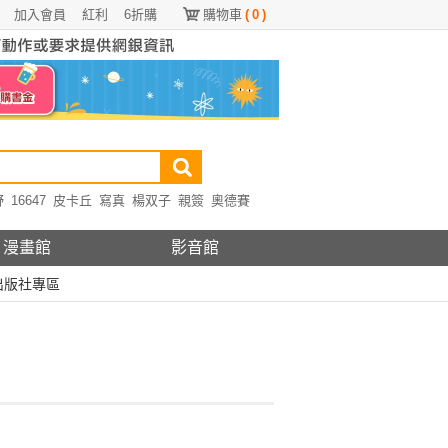
加入會員
紅利
6折購
購物車
(
0
)
野
16647
皮卡丘
寫真
楊双子
親簽
奧德賽
漫畫館
影音館
出版社專區