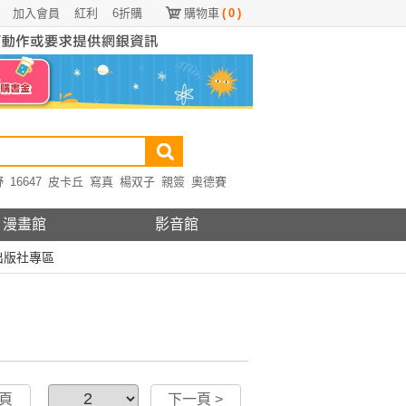
加入會員
紅利
6折購
購物車
(
0
)
野
16647
皮卡丘
寫真
楊双子
親簽
奧德賽
漫畫館
影音館
出版社專區
一頁
下一頁 >