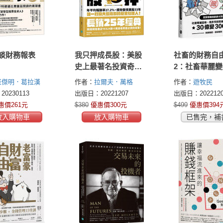
談財務報表
我只押成長股：美股
社畜的財務自
史上最著名投資奇才
2：社畜華麗
拉爾夫．萬格用5原則
多元投資組合
班傑明．葛拉漢
作者：
拉爾夫．萬格
作者：
遊牧民
打造超越大盤報酬率
利，30億變30
in Graham)
史賓
(Ralph Wanger)
0230113
出版日：20221207
出版日：2022120
書附2023年
斯(Spencer B.
惠價261元
$380
優惠價300元
$499
優惠價394
)
與投資規劃】
放入購物車
放入購物車
已售完，補