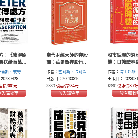
方：《彼得原
當代財經大師的存股
股市循環的選
者送給百萬讀
課：華爾街存股行家4
機：日韓證券
極職場解方
招保證獲取報酬的安
經典！解構市
勞倫斯．彼得
作者：
查爾斯．卡爾森
作者：
浦上邦雄
全公式
模型，每個階
e Peter)
(Charles B. Carlson)
0230428
出版日：20230310
出版日：2023031
到會漲的股票
惠價300元
$360
優惠價284元
$380
優惠價300
放入購物車
放入購物車
放入購物