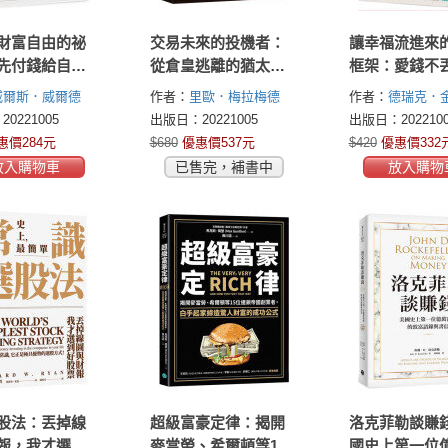
財富自由的祕
交易未來的投機者：
讓幸福流進來
先付錢給自己
從倉皇逃離的猶太之
框架：愛錢不
他靠3個理財步
子，到撼動世界的期
告別金錢焦慮
威爾斯．威爾德
作者：
里歐．梅拉梅德
作者：
德瑞克．
錢財一直來
貨教父，里歐．梅拉
自由和成就感
J. Wilder)
(Leo Melamed)
(Derrick Kinney)
0221005
出版日：20221005
出版日：2022100
梅德的傳奇回憶錄
要！
惠價284元
$680
優惠價537元
$420
優惠價332
放入購物車
已售完，補書中
放入購物
股法：丟掉線
超級富豪定律：揭開
洛克菲勒談賺
報，我才選到
麥當勞、希爾頓等15
國史上第一位