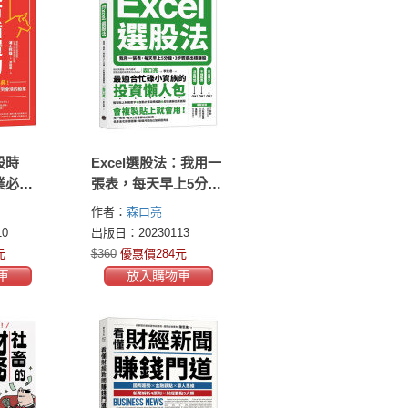
股時
Excel選股法：我用一
業必讀
張表，每天早上5分
場循環
鐘，3步驟選出穩賺股
作者：
森口亮
段都買
0
出版日：20230113
元
$360
優惠價284元
車
放入購物車