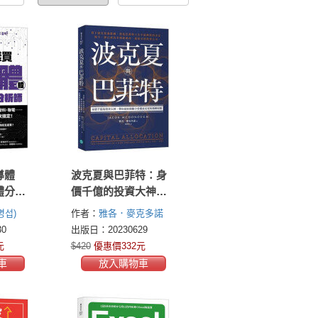
導體
波克夏與巴菲特：身
體分析
價千億的投資大神，
業週
帶你從財務數字看懂
명섭)
作者：
雅各．麥克多諾
聯發
波克夏的發跡原點
(Jacob McDonough)
0
出版日：20230629
選股+進
元
$420
優惠價332元
次搞定！
車
放入購物車