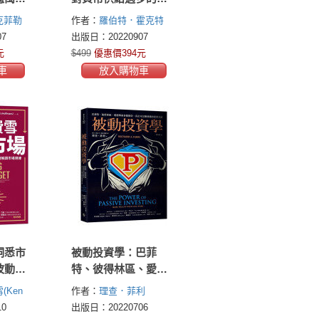
與書信
慮，從聯準會政策看
克菲勒
作者：
羅伯特．霍克特
收入、失業率、惡性
ler /
(Robert Hockett)
亞倫．詹
7
出版日：20220907
通膨問題的解答
kefeller
姆斯(Aaron James)
元
$499
優惠價394元
車
放入購物車
洞悉市
被動投資學：巴菲
波動，
特、彼得林區、愛德
正確解
華索普都推崇，真正
(Ken
作者：
理查．菲利
可以賺到錢的投資方
夫曼斯
(Richard A. Ferri)
0
出版日：20220706
法