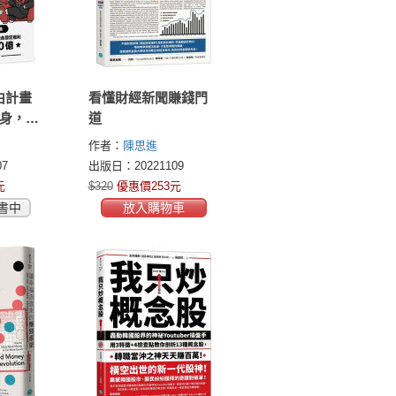
由計畫
看懂財經新聞賺錢門
變身，用
道
穩定獲
作者：
陳思進
0億【隨
7
出版日：20221109
趨勢探討
元
$320
優惠價253元
書中
放入購物車