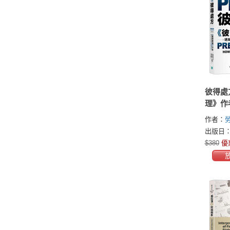
彼得處
理》作
者的終
作者：
(Lawrenc
出版日：2
$380
優