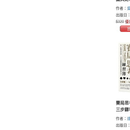
好股票
作者：
(Edward
出版日：2
$320
優
賽局思
三步驟
生各種
作者：
解題公
出版日：2