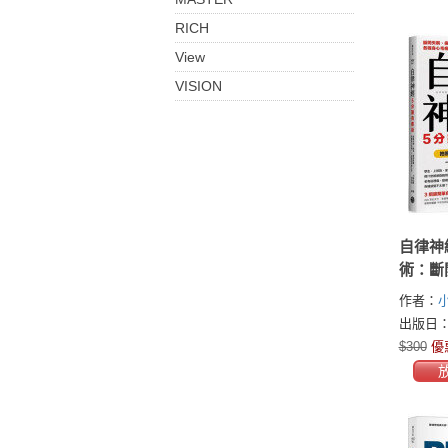
RICH
View
VISION
自律神
術：斷
勞、莫
作者：
種身心
出版日：2
平衡人
$300
優