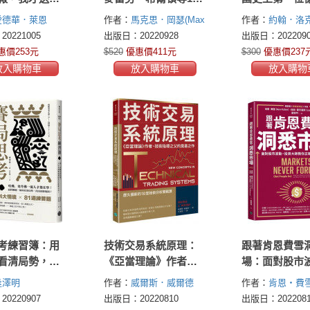
位連鎖帝國創業者，
豪的致富語錄
愛德華．萊恩
作者：
馬克思．岡瑟(Max
作者：
約翰．洛
白手起家締造驚人財
【中英對照】
 W. Ryan)
Gunther)
(John D. Rockefel
0221005
出版日：20220928
出版日：2022090
富的成功公式
John Davison Roc
惠價253元
$520
優惠價411元
$300
優惠價237
Sr.)
放入購物車
放入購物車
放入購物
考練習簿：用
技術交易系統原理：
跟著肯恩費雪
看清局勢，人
《亞當理論》作者、
場：面對股市
難題都能找出
技術指標之父的奠基
投資大師教你
逢澤明
作者：
威爾斯．威爾德
作者：
肯恩・費雪
式！
之作
讀市場規律
(Welles J. Wilder)
Fisher)
菈菈．霍
0220907
出版日：20220810
出版日：2022081