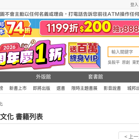
登入
吳毅平
原創
東
原創
Rewire
外版館
套書館
榜
新書上市
即將出版
選書
限時主題書展
影音說書
城邦
化
文化 書籍列表
< 上