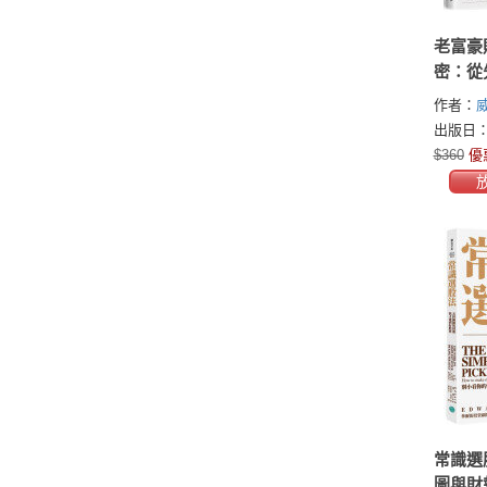
老富豪
密：從
開始，
作者：
驟吸引
(Welles 
出版日：2
$360
優
常識選
圖與財