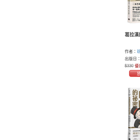
葛拉漢
作者：
(Benjam
出版日：2
瑟．梅瑞迪
$330
優
Meredith