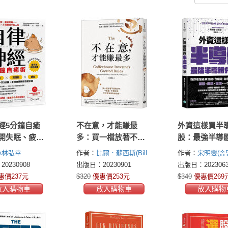
經5分鐘自癒
不在意，才能賺最
外資這樣買半
開失眠、疲
多：買一檔放著不管
股：最強半導
名疼痛……各
的ETF，不看盤、不看
師教你看懂產
小林弘幸
作者：
比爾．蘇西斯(Bill
作者：
宋明燮(송
毛病，3招養回
財報，三步驟實現財
期，台積電、
Schultheis)
0230908
出版日：20230901
出版日：2023063
生
務自由
科、聯電……
惠價237元
$320
優惠價253元
$340
優惠價269
場+出場，一
放入購物車
放入購物車
放入購物