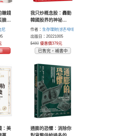
的賺錢
我只炒概念股：轟動
丟臉，
韓國股界的神祕
，財務
Youtuber操盤手，用3
金尼
作者：
生存理財(생존재테
我全都
特徵+4檢查點教你剖
크 生存財 TECH)
5
出版日：20221005
析13種概念股，轉職
元
$480
優惠價379元
當沖之神天天賺百
車
已售完，補書中
萬！
錢：美
通膨的恐懼：消除你
億萬富
對貨幣供給過多的疑