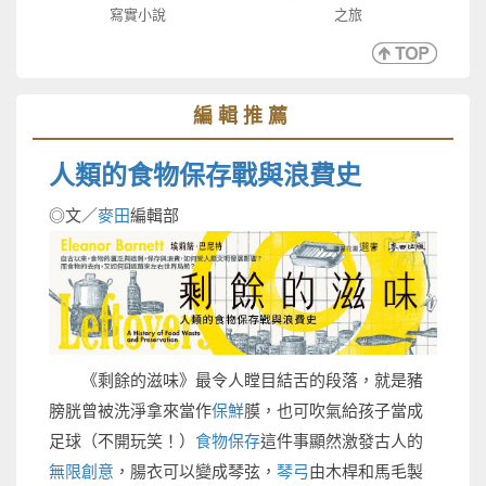
寫實小說
之旅
編輯推薦
人類的食物保存戰與浪費史
◎文／
麥田
編輯部
《剩餘的滋味》最令人瞠目結舌的段落，就是豬
膀胱曾被洗淨拿來當作
保鮮
膜，也可吹氣給孩子當成
足球（不開玩笑！）
食物保存
這件事顯然激發古人的
無限創意
，腸衣可以變成琴弦，
琴弓
由木桿和馬毛製