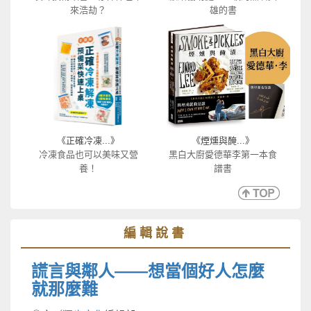
來浩劫？
雄的書
《正確冷凍...》
《煙燻與醃...》
冷凍食品也可以美味又營
黑白大廚愛德華李第一本食
養！
譜書
編輯說書
謊言與鄰人——想當個好人怎麼
就那麼難