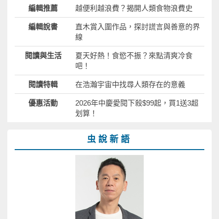
編輯推薦
越便利越浪費？揭開人類食物浪費史
編輯說書
直木賞入圍作品，探討謊言與善意的界
線
閱讀與生活
夏天好熱！食慾不振？來點清爽冷食
吧！
閱讀特輯
在浩瀚宇宙中找尋人類存在的意義
優惠活動
2026年中慶愛閱下殺$99起，買1送3超
划算！
虫說新語