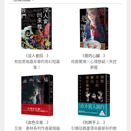
《沒人會回...》
《我的心臟...》
有如黑暗嘉年華的奇幻短篇
校園驚悚╳心理懸疑╳失控
集！
夢魘
《血色交易...》
《別將手上...》
艾迪．弗林系列作者最燒腦
引爆話題蘆澤央最犀利的推