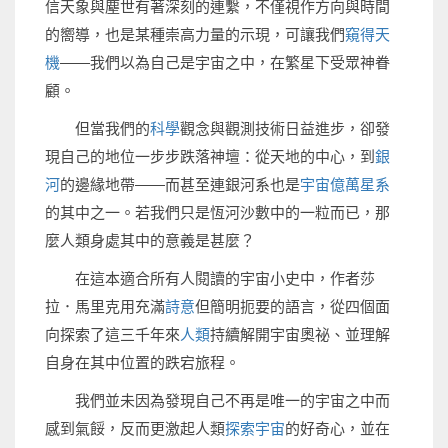
信天象與塵世有著深刻的連繫，不僅視作方向與時間
的嚮導，也是某種崇高力量的示現，可讓我們
窺得天
機
——我們以為自己是宇宙之中，在繁星下受眾神眷
顧。
但當我們的
科學
觀念與觀測技術日益進步，卻發
現自己的地位一步步跌落神壇：從天地的中心，到
銀
河
的邊緣地帶——而甚至連銀河系也是
宇宙億萬星系
的其中之一。若我們只是恆河沙數中的一粒而已，那
麼人類身處其中的意義是甚麼？
在這本適合所有人閱讀的宇宙小史中，作者莎
拉．馬里克用充滿
詩意
但簡明扼要的語言，從四個面
向探索了這三千年來
人類
持續解開宇宙奧祕、並理解
自身在其中位置的跌宕旅程。
我們並未因為發現自己不再是唯一的宇宙之中而
感到氣餒，反而更激起人類
探索宇宙
的好奇心，並在