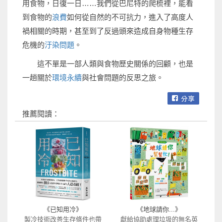
用食物，日復一日……我們從巴尼特的爬梳裡，能看
到食物的
浪費
如何從自然的不可抗力，進入了高度人
禍相關的時期，甚至到了反過頭來造成自身物種生存
危機的
汙染問題
。
這不單是一部人類與食物歷史關係的回顧，也是
一趟關於
環境永續
與社會問題的反思之旅。
推薦閱讀：
《已知用冷》
《地球請你...》
製冷技術改善生存條件也帶
獻給協助處理垃圾的無名英