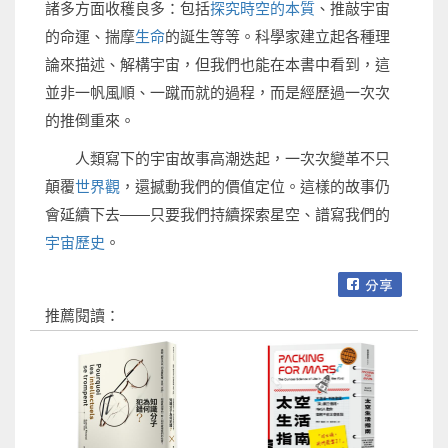
諸多方面收穫良多：包括
探究時空的本質
、推敲宇宙
的命運、揣摩
生命
的誕生等等。科學家建立起各種理
論來描述、解構宇宙，但我們也能在本書中看到，這
並非一帆風順、一蹴而就的過程，而是經歷過一次次
的推倒重來。
人類寫下的宇宙故事高潮迭起，一次次變革不只
顛覆
世界觀
，還撼動我們的價值定位。這樣的故事仍
會延續下去——只要我們持續探索星空、譜寫我們的
宇宙歷史
。
推薦閱讀：