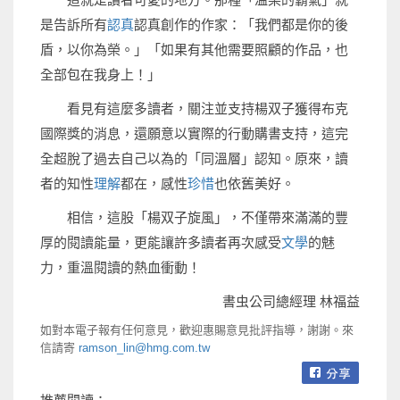
是告訴所有
認真
認真創作的作家：「我們都是你的後
盾，以你為榮。」「如果有其他需要照顧的作品，也
全部包在我身上！」
看見有這麼多讀者，關注並支持楊双子獲得布克
國際獎的消息，還願意以實際的行動購書支持，這完
全超脫了過去自己以為的「同溫層」認知。原來，讀
者的知性
理解
都在，感性
珍惜
也依舊美好。
相信，這股「楊双子旋風」，不僅帶來滿滿的豐
厚的閱讀能量，更能讓許多讀者再次感受
文學
的魅
力，重溫閱讀的熱血衝動！
書虫公司總經理 林福益
如對本電子報有任何意見，歡迎惠賜意見批評指導，謝謝。來
信請寄
ramson_lin@hmg.com.tw