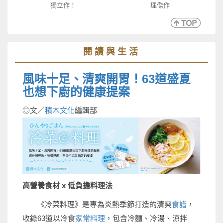
獨立作！
理傑作
閱讀與生活
風味十足、清爽開胃！63道盛夏
也想下廚的健康提案
◎文／
積木文化
編輯部
高營養食材 x 低負擔料理法
《冷菜料理》是專為炎熱季節打造的清爽
食譜
，
收錄63道以冷食
家常料理
，包含冷麵、冷湯、涼拌