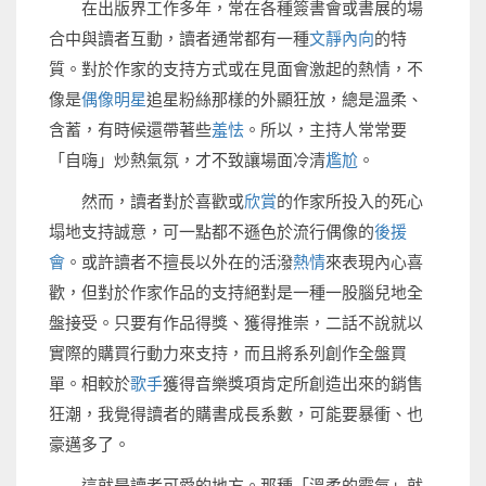
在出版界工作多年，常在各種簽書會或書展的場
合中與讀者互動，讀者通常都有一種
文靜內向
的特
質。對於作家的支持方式或在見面會激起的熱情，不
像是
偶像明星
追星粉絲那樣的外顯狂放，總是溫柔、
含蓄，有時候還帶著些
羞怯
。所以，主持人常常要
「自嗨」炒熱氣氛，才不致讓場面冷清
尷尬
。
然而，讀者對於喜歡或
欣賞
的作家所投入的死心
塌地支持誠意，可一點都不遜色於流行偶像的
後援
會
。或許讀者不擅長以外在的活潑
熱情
來表現內心喜
歡，但對於作家作品的支持絕對是一種一股腦兒地全
盤接受。只要有作品得獎、獲得推崇，二話不說就以
實際的購買行動力來支持，而且將系列創作全盤買
單。相較於
歌手
獲得音樂獎項肯定所創造出來的銷售
狂潮，我覺得讀者的購書成長系數，可能要暴衝、也
豪邁多了。
這就是讀者可愛的地方。那種「溫柔的霸氣」就