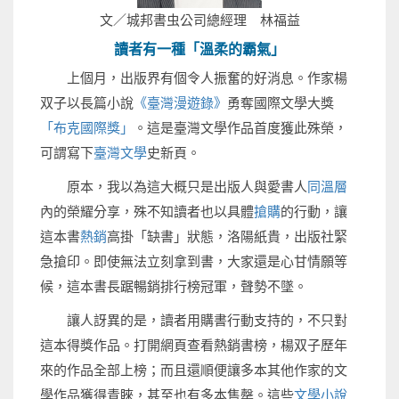
文／城邦書虫公司總經理 林福益
讀者有一種「溫柔的霸氣」
上個月，出版界有個令人振奮的好消息。作家楊
双子以長篇小說
《臺灣漫遊錄》
勇奪國際文學大獎
「布克國際獎」
。這是臺灣文學作品首度獲此殊榮，
可謂寫下
臺灣文學
史新頁。
原本，我以為這大概只是出版人與愛書人
同溫層
內的榮耀分享，殊不知讀者也以具體
搶購
的行動，讓
這本書
熱銷
高掛「缺書」狀態，洛陽紙貴，出版社緊
急搶印。即使無法立刻拿到書，大家還是心甘情願等
候，這本書長踞暢銷排行榜冠軍，聲勢不墜。
讓人訝異的是，讀者用購書行動支持的，不只對
這本得獎作品。打開網頁查看熱銷書榜，楊双子歷年
來的作品全部上榜；而且還順便讓多本其他作家的文
學作品獲得青睞，甚至也有多本售罄。這些
文學小說