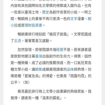
內容有其他國際知名文學獎的得獎或入圍作品，也有
一些是以臺灣土地、
歷史
為創作背景的小說。一時之
間，暢銷榜上的書單不再只是清一色的
文字
漫畫、
輕
小說
或是
理財投資書
。
暢銷書排行榜刮起「楊双子旋風」，文學氛圍成
了
主流
，著實驚喜又感動。
忽然發現，即使閱讀市場
經營
不易，原來讀者還
是默默地關注著
臺灣
出版創作的生命力。得獎，固然
是一種榮耀，成了必讀的推薦保證，而一口氣狂買各
種文學小說，讓
銷售
成績展現讀者的
品味
與熱情，彷
彿是種「愛屋及烏」的博愛，也像是「雨露均霑」的
公平。（笑）
看見最近排行榜上文學小說書籍的熱絡買氣，我
覺得，讀者有一種「溫柔的霸氣」。