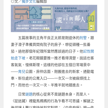
◎文／
獨步文化
編輯部
五篇故事的主角平良正太郎是剛退休的
刑警
，跟
妻子澄子準備買間有院子的房子，想從頭種一批番
茄，過他那個年紀理所當然應該過的日子。他
記性開
始走下坡
，老花眼鏡要推一推才看得清楚，說話也客
客氣氣、慢條斯理。這樣的他卻在五個日常場景中
——
育兒
公園、房仲店面、剛搬進去的新家、通勤電
車、新住處的公寓入口——一次又一次被麻煩找上
門，而他也一次又一次、半推半就地踏進去。
日常
謎題
的核心從來不是謎題本身，而是人。
〈捉迷藏〉裡龍馬媽媽的行為乍看不可思議，解謎之
後卻讓人難以爽快地判定對錯；〈中島廚房〉把一件