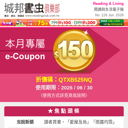
Reading & Living
閱讀與生活電子報
No. 226 Jun. 2026
折價碼：QTXB525NQ
使用期限：2026 / 06 / 30
（使用方式詳見頁底說明）
★焦點頭條
虫說新語
讀者買書，「愛屋及烏」「雨露均霑」