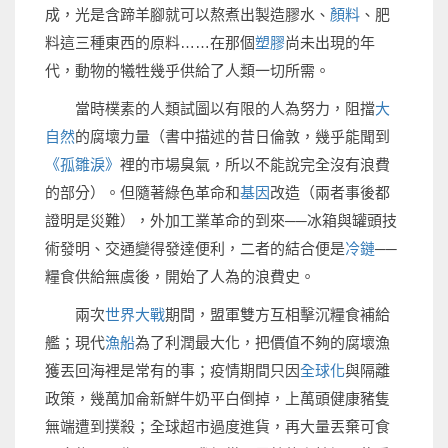
成，光是含蹄羊腳就可以熬煮出製造膠水、
顏料
、肥
料這三種東西的原料……在那個
塑膠
尚未出現的年
代，動物的犧牲幾乎供給了人類一切所需。
當時樸素的人類試圖以有限的人為努力，阻擋
大
自然
的腐壞力量（書中描述的昔日倫敦，幾乎能聞到
《孤雛淚》
裡的市場臭氣，所以不能說完全沒有浪費
的部分）。但隨著綠色革命和
基因
改造（兩者事後都
證明是災難），外加工業革命的到來──冰箱與罐頭技
術發明、交通變得發達便利，二者的結合便是
冷鏈
──
糧食供給無虞後，開始了人為的浪費史。
兩次
世界大戰
期間，盟軍雙方互相擊沉糧食補給
艦；現代
漁船
為了利潤最大化，把價值不夠的腐壞漁
獲丟回海裡是常有的事；疫情期間只因
全球化
與隔離
政策，幾萬加侖新鮮牛奶平白倒掉，上萬頭健康豬隻
無端遭到撲殺；全球超市過度進貨，再大量丟棄可食