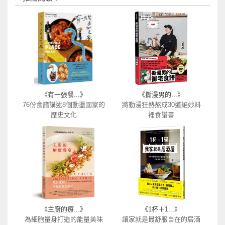
《有一張餐...》
《撕漫男的...》
76份食譜講述8個動盪國家的
將動漫狂熱熬成30道絕妙料
歷史文化
裡食譜書
《主廚的療...》
《1杯＋1...》
為細胞量身打造的能量美味
讓家就是最舒服自在的居酒