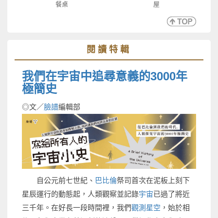
餐桌
屋
閱讀特輯
我們在宇宙中追尋意義的3000年
極簡史
◎文／
臉譜
編輯部
自公元前七世紀、
巴比倫
祭司首次在泥板上刻下
星辰運行的動態起，人類觀察並記錄
宇宙
已過了將近
三千年。在好長一段時間裡，我們
觀測星空
，始於相