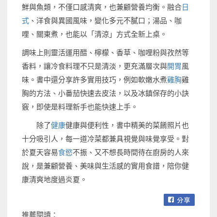
鮮與魚類，不僅口感清爽，也兼顧營養均衡。融合
日
式
、洋食與異國風味，變化多元不膩口；湯品、咖
哩、關東煮，也能以「清涼」方式全新上桌。
調味上則靈活運用醋、檸檬、香草、咖哩粉與孜然等
香料，讓冷食料理不只是清淡，更充滿層次與
開胃
風
味。書中還分享許多實用技巧，例如軟嫩水煮
雞胸
雞
胸的方法、小番茄快速去皮法，以及冰鎮保存的小訣
竅，即使是料理新手也能快速上手。
除了
健康
健康與便利性，書中精美的菜餚照片也
十分吸引人，每一道冷菜都兼具視覺與味覺享受。對
於夏天容易
食慾
不振、又不想長時間待在廚房的人來
說，是兼顧營養、美味與生活感的實用食譜，陪你健
康清爽地度過炎夏。
推薦閱讀：