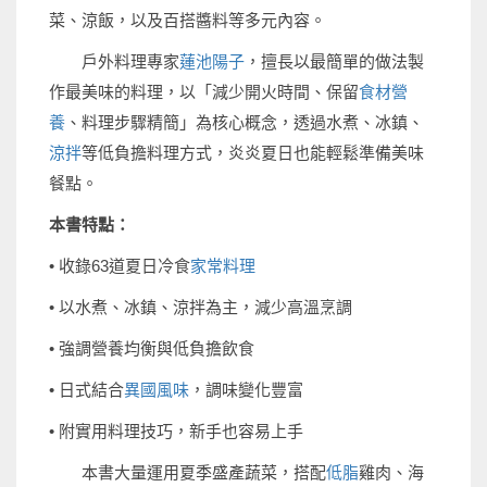
菜、涼飯，以及百搭醬料等多元內容。
戶外料理專家
蓮池陽子
，擅長以最簡單的做法製
作最美味的料理，以「減少開火時間、保留
食材營
養
、料理步驟精簡」為核心概念，透過水煮、冰鎮、
涼拌
等低負擔料理方式，炎炎夏日也能輕鬆準備美味
餐點。
本書特點：
• 收錄63道夏日冷食
家常料理
• 以水煮、冰鎮、涼拌為主，減少高溫烹調
• 強調營養均衡與低負擔飲食
• 日式結合
異國風味
，調味變化豐富
• 附實用料理技巧，新手也容易上手
本書大量運用夏季盛產蔬菜，搭配
低脂
雞肉、海