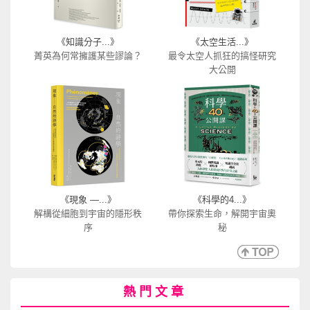
《知識分子...》
《太空生活...》
菁英為何常擁護某些謬論？
最令太空人抓狂的搞怪研究
大公開
《現象 —...》
《科學的4...》
解構從細胞到宇宙的隱形秩
帶你探索生命，解開宇宙奧
序
秘
熱門文章