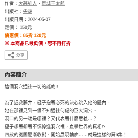
作者：
大暮維人
、
舞城王太郎
出版社：
尖端
出版日期：2024-05-07
定價： 150元
優惠價：85折 128元
※ 本商品已最低價，恕不再打折
內容簡介
這個洞穴通往一切的謎底!!

為了拯救藤井，極子抱著必死的決心跳入他的體內。

她在那裡見到一個不知通往何處的巨大洞穴。

洞口的另一端是哪裡？又代表著什麼意義…？

極子想著想著不慎摔進洞穴裡，直擊世界的真相!?

四散的謎團逐漸收攏，開始展現輪廓……就是這樣的第6集！