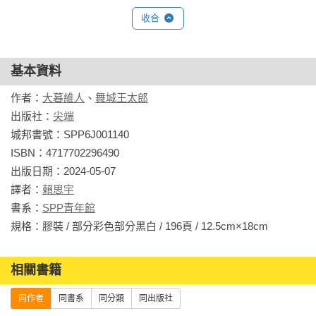
收合
基本資料
作者：
大暮維人
、
舞城王太郎
出版社：
尖端
城邦書號：SPP6J001140

ISBN：4717702296490

出版日期：2024-05-07

譯者：
賴思宇
書系：
SPP青年館
規格：膠裝 / 部分彩色部分黑白 / 196頁 / 12.5cm×18cm                
相關書籍
同作者
同書系
同分類
同出版社