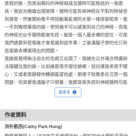
是我的臉，而是由顫抖的神經組成且隨時可能叛逃的一張面
西事後反思，身為韓國孩子的她，兒時可能也是個漫不經心的
具。我這台機器出現故障。隨時可能有條神經在不對的時候受
種族主義者，而這也是種族創傷難以書寫的原因之一。

到激發，然後開始像不停扭動著亂噴的水管一樣痙攣起來。我
一天到晚想著我的臉，想到幾乎可以感覺到自己的神經，而我
▎「亞洲人過得好的謊言是如此滲透人心，因此即便是書寫的
的神經也似乎隨時都會失控。臉是一個人最赤裸的部位，可是
此刻，

我們總要到受傷後才會意識到這件事，之後滿腦子想的也只有
我也忍不住懷疑自己相對於其他人已經混得不差了。

這張臉赤裸展現出的問題。

可是種族創傷不是一種競賽。」──洪朴凱西

我總是覺得無法自在的毛病又出現了。我總在公共場合想盡辦
法隱藏住我的臉，比如總是用手撐住臉頰，就彷彿我老是不開
從被想像出來的臉部痙攣說起，洪朴凱西敏銳而慧黠地探索亞
心，又或者是靜靜地轉頭遙望他處，那樣子就像是在沉思一個
裔美國人的身分認同與隱性創傷。她從個人延伸到集體，藉由
問題，但其實我滿腦子只想著：我那容易失控的神經隨時可能
爬梳亞裔集體的歷史、前輩作家與人權工作者的犧牲與貢獻，
讓我的臉抽搐起來。

看更多
她在字裡行間中不斷梳理自我身分，也尋思作為韓裔女兒、寫
但其實我的臉根本沒在抽搐。

作者乃至亞裔族群成員等不同位置上所面對的思考與磨難。

真正威脅要叛逃的其實是我的心智。我開始變得多疑又容易妄
想。我想要有人拿工具把我的頭轉下來，然後裝上另一個沒那
作者資料
因此，本書從個人出發，卻也超越尋常的生命書寫。亞裔在美
麼多神經問題的頭。

國的遭遇長期只有片面的呈現，而洪朴凱西自願走進亞裔被錯
洪朴凱西(Cathy Park Hong)
「怎麼會有這麼糟糕的想法啊。」我丈夫對我的想法表達不
認的過往、被忽略的心靈，使得本書既是她對外在暴力的控
韓裔美籍詩人。1976年生於美國加州，現於加州大學柏克萊分