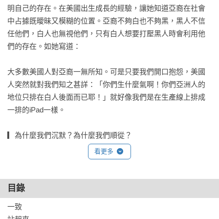
明自己的存在。在美國出生成長的經驗，讓她知道亞裔在社會
中占據既曖昧又模糊的位置。亞裔不夠白也不夠黑，黑人不信
任他們，白人也無視他們，只有白人想要打壓黑人時會利用他
們的存在。如她寫道：

大多數美國人對亞裔一無所知。可是只要我們開口抱怨，美國
人突然就對我們知之甚詳：「你們生什麼氣啊！你們亞洲人的
地位只排在白人後面而已耶！」就好像我們是在生產線上排成
一排的iPad一樣。

▎為什麼我們沉默？為什麼我們順從？

我們害怕被人看出是異數，卻付出更沉重的代價……

看更多
在本書中，洪朴凱西深入而具體地探討了亞裔美國人的生存景
況。綜觀美國社會中的文學作品，會發現有大量書籍在描寫自
目錄
我厭惡的猶太人或非裔，卻缺乏等量描述自我厭惡的亞洲人的
一致 

作品。如洪朴凱西所述，這是因為亞裔早已內化了一套自我審