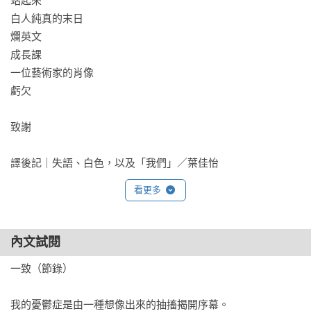
站起來 

視的方法：因為種族而產生的自我厭惡，就是讓你用白人看待
白人純真的末日

你的方式看待你自己，並讓你自己成為自身最可怕的敵人。

爛英文 

成長課 

於是，亞裔唯一的應對方式就是對自己嚴厲、習慣偏見，讓自
一位藝術家的肖像 

己活在模範少數族群的刻板印象之下。然而，這卻會讓亞裔難
虧欠 

以彼此團結，反而因為待在彼此身邊而覺得自己低人一等。

致謝

藉此延伸，洪朴凱西點出一種潛藏在亞裔心中的「少數者感
受」：當你被迫接受美國式的樂觀主義，少數者感受就會出
譯後記｜失語、白色，以及「我們」／葉佳怡
現，因為那樂觀與你面對的現實相衝突，因此創造出認知失
調，催生出偏執、羞恥、惱怒、憂鬱等一系列在心中不斷累積
看更多
且灼燒的情緒。尤其，少數者感受往往是亞裔決定說出自身遭
遇時被指控出現的情緒，只要有人表達出這類感受，都會被解
內文試閱
讀成帶有敵意、不知感恩，表現脫離常軌。

一致（節錄）

▎知名脫口秀喜劇演員黃艾莉（Ali Wong）：

「閱讀這本書的感覺非常瘋狂──

我的憂鬱症是由一種想像出來的抽搐揭開序幕。
