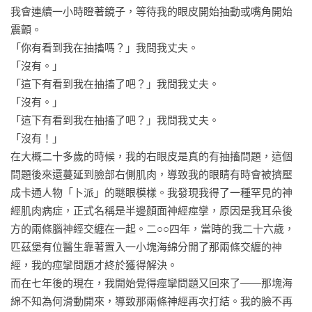
我竟如此徹底被看見，真不敢相信這樣的書竟然存在。」

我會連續一小時瞪著鏡子，等待我的眼皮開始抽動或嘴角開始
震顫。

當新冠疫情爆發初始，針對亞裔的仇恨犯罪升溫，本書對亞裔
「你有看到我在抽搐嗎？」我問我丈夫。

的書寫來得及時又切身，因而成為各大媒體書單與讀書會的必
「沒有。」

讀首選，也讓洪朴凱西在眾多亞裔作家中顯得獨樹一幟，被視
「這下有看到我在抽搐了吧？」我問我丈夫。

為亞裔心聲的代言人。

「沒有。」

「這下有看到我在抽搐了吧？」我問我丈夫。

本書之所以令人動容，正因為洪朴凱西對自身生命經驗的自
「沒有！」

剖。她寫到兒時某天和妹妹離開購物中心時在門口碰上一名白
在大概二十多歲的時候，我的右眼皮是真的有抽搐問題，這個
人男性，男人看她們快跑過來便替她們扶著門，卻在她們通過
問題後來還蔓延到臉部右側肌肉，導致我的眼睛有時會被擠壓
時丟下一句「我可不幫中國佬開門的」。這讓洪朴凱西既震撼
成卡通人物「卜派」的瞇眼模樣。我發現我得了一種罕見的神
卻無助，也是她首次體會到亞裔孩子甚至能不被白人當成孩子
經肌肉病症，正式名稱是半邊顏面神經痙攣，原因是我耳朵後
看待。

方的兩條腦神經交纏在一起。二○○四年，當時的我二十六歲，
匹茲堡有位醫生靠著置入一小塊海綿分開了那兩條交纏的神
然而，亞裔自身並非毫無偏見。洪朴凱西回想母親曾一度告誡
經，我的痙攣問題才終於獲得解決。

她不可以再和某個朋友玩在一起，當她詢問原因，母親只說因
而在七年後的現在，我開始覺得痙攣問題又回來了——那塊海
為這位朋友是墨西哥人；但當她不作他想地把這件事告訴當事
綿不知為何滑動開來，導致那兩條神經再次打結。我的臉不再
人，卻得到朋友說自己其實是波多黎各人的困惑回答。洪朴凱