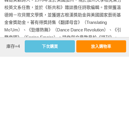
滿。

訴、對內心自我厭惡的告解，也讓我們獲得對他者另一維度的
校英文系任教，並於《新共和》雜誌擔任詩歌編輯。曾榮獲溫
為了讓自己睡著，我開始攝取威士忌，然後是威士忌搭配安眠
理解。

德姆－坎貝爾文學獎，並獲選古根漢獎助金與美國國家藝術基
藥安必恩，然後是威士忌搭配安必恩、焦慮藥贊安諾和大麻，
金會獎助金。著有得獎詩集《翻譯母音》（Translating 
可是這些都無法幫助我入睡。我只要無法入睡就無法好好思
Mo'Um）、《勁爆熱舞》（Dance Dance Revolution）、《引
考，只要無法好好思考就無法寫作、社交或跟別人進行對話。
我從小受到的教養及教育都要我取悅白人，

擎帝國》（Engine Empire）。詩作與文章散見於《詩刊》、
我再次成為一個孩子，一個無法說英文的孩子。

就算宣稱要為自己而寫，我的自我當中仍有一部分想取悅他
《紐約時報》、《巴黎評論》、《麥克斯威尼》文學雜誌、
我住在一間漂亮且租金穩定的公寓，位於下百老匯區一條狹窄
庫存=4
下次購買
放入購物車
們。

《波士頓書評》等。

而不起眼的小路上。此區以牛仔褲零售小店聞名，而且這些小
我到底天殺的在這裡做什麼？

店會一起播放Hot 97廣播電台的熱門金曲。我終於過著我想要的
這個人生是怎麼回事？

本書是作為詩人的洪朴首本非虛構作品。她結合個人的生命經
紐約生活，不但新婚，而且剛寫完一本書，總之沒有陷入憂鬱
驗，深入反思亞裔身分的刻板印象、內化的迷思，以及亞裔族
症的理由。可是每次只要我感到開心，一種可怕慘劇即將降臨
《時代》雜誌評選年度百大影響力人物，層層剖開亞洲肌膚下
群的偏執、羞恥、惱怒與憂鬱等難以言說的感受。敏銳而犀
的感受就會隨之而來，所以我會刻意讓自己感覺很糟，希望透
的創傷

利、既是控訴也是告解的書寫，使得本書在2020年出版後震撼
過這種先發制人的手段來阻止慘劇真正到來。這樣的焦慮非常
全美，榮獲2021年美國國家書評人協會獎殊榮，並讓洪朴獲選
消耗我，也導致我陷入深深的憂鬱。有個朋友說，她每次陷入
★2021年美國國家書評人協會獎、美國圖書獎獲獎作品

《時代》雜誌年度百大影響力人物，至今持續啟發、拯救無數
憂鬱時都感覺自己像一隻「從樹上掉下來的樹懶」。這個描述
★2020年《時代》《紐約時報》《華盛頓郵報》年度選書

亞裔人的心靈。

實在精準。在必須出門與外界互動之前，我總是感覺沒勁、身
★《怒嗆人生》幕後推手A24即將推出改編影集

心俱疲，互動結束後又覺得自己被消耗得體無完膚。

Twitter｜@cathyparkhong 
我決定找心理治療師來治療我的憂鬱問題。我想找的是韓裔美