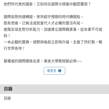
他們所代表的國家，又如何在國際大棋盤中翻雲覆雨？

國際局勢快速轉變，來到超乎預期的時代轉捩點，

既有思維，已無法成就當代人才必備的靈活布局。

進階全球走勢分析能力，加速建立國際觀素養，這本書不可或
缺！

一本必翻的寶典，視野與格局立即再升級，全盤了然於胸，暢
行世界各地！

最權威的國際關係名家，東吳大學教授劉必榮──

以宏觀的視角和具體而微的思路，

看更多
從蛛絲馬跡中透視世界局勢，

為讀者精采解析形塑今日世界面貌的關鍵事件，

一本書帶你掌握看世界的方法，擁有國際觀與思辨能力。

目錄
目錄

★時代劇變，世界正從緊密的全球化，全盤落入地緣競合的碎
塊化！
