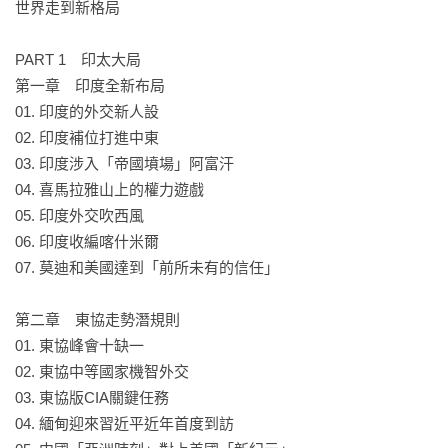
世界走到新格局

新冷戰，哪些產業鏈權力板塊正在快速位移？

印度崛起，憑藉的是什麼樣的國家實力？

PART 1　印太大局

東南亞利多交會，炙手可熱新場域，如何吸引強權爭相競逐？

第一章　印度全新布局

中東能源籌碼，如何再次硬生生扭轉世界平衡關係？

01. 印度的外交新人設

看似複雜的中西亞變局，怎麼解讀才能無門檻，又有條理？

02. 印度補位打進中東

七個家庭的產權爭議，為何讓火藥庫以色列打開極右種族爭議
03. 印度涉入「帝國墳場」阿富汗

的潘朵拉之盒？

04. 喜馬拉雅山上的權力遊戲

05. 印度外交吹西風

歐洲領袖頻繁更迭，爭搶後梅克爾領導者地位，但又為何都做
06. 印度收編喀什米爾

不久、搶不到？

07. 莫迪和美國達到「前所未有的信任」

難解的非洲，其實是圍繞著地中海同心圓，掌握未來不能由
己？

第二章　東協走勢潛規則

平靜的美洲，又正醞釀什麼樣的新動能，試圖重回世界的核
01. 東協峰會十缺一

心？

02. 東協中等國家機智外交

美中對弈下的東亞，正為世界形塑出什麼樣的新秩序？

03. 東協版CIA關鍵任務

全球目光焦點的台灣，又該怎樣才能站到最有利的制高位置？

04. 緬甸迎來習近平近年首度到訪
