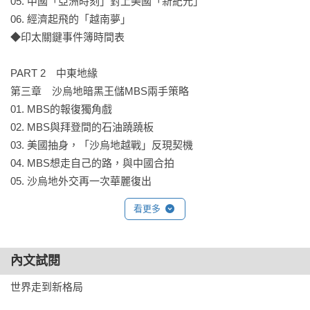
05. 中國「亞洲時刻」對上美國「新紀元」

★從地緣政治到經濟活動，這個世界不是只繞著美國和中國打
06. 經濟起飛的「越南夢」

轉！

◆印太關鍵事件簿時間表

在各國的跨域競合中，新興中等強權拉幫結派、搖擺不定。

政治、文化、經濟、地緣、野心家，相互交織，

PART 2　中東地緣

印太、中東、中亞、美非、新歐洲，躍然紙上，

第三章　沙烏地暗黑王儲MBS兩手策略

世界成為一個不斷往前邁進的立體動態棋盤。

01. MBS的報復獨角戲

02. MBS與拜登間的石油蹺蹺板

★名家經典，重量級解析，對台灣讀者量身打造親近人的閱
03. 美國抽身，「沙烏地越戰」反現契機

讀！

04. MBS想走自己的路，與中國合拍

在劉必榮教授權威、精細的妙筆下，

05. 沙烏地外交再一次華麗復出

一個個必須知道的關鍵字，一欄欄清晰易懂的時間軸線，一篇
篇深入淺出的文章，

看更多
第四章　以色列走到轉捩點

從一本書，就能看清各國事件簿的幕後盤算與世界走勢。

01. 以色列有史以來最右派政府

經過名家劉必榮拆解，

02. 七個家庭的土地糾紛掀以巴戰火

國際關係不再只是離生活很遙遠的概念，

內文試閱
03. 以色列與阿聯建交歷史性一刻

而是深具現實感、近在咫尺的知識路徑。

世界走到新格局

04. 以色列與蘇丹世紀解凍

★必翻重點：秒懂會心關鍵字、國際事件時間軸
