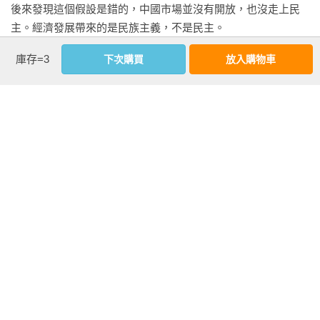
後來發現這個假設是錯的，中國市場並沒有開放，也沒走上民
07. 當了二十年又連任的「超級大總統」

主。經濟發展帶來的是民族主義，不是民主。

2. 從大局深入地緣，在蛛絲馬跡中，巧妙拆解權力交織的關鍵
中國改革開放以後，年輕人從「為人民服務」變成「為人民幣
第七章　歐非來到新時代

布局

庫存=3
下次購買
放入購物車
服務」，意識型態一下出現空洞化，共產黨乃趕緊用民族主義
01. 馬克宏的傲慢惹火法國人

後疫情，全球又動了起來，但是世界早已變得完全不一樣。在
填補這個真空，高舉民族偉大復興的大旗，讓「中共」和「中
02. 義大利版「超級瑪利歐」Game Over

劉必榮筆下，國際關係成為不斷往前延伸的動態棋盤，由一組
國」畫上了等號。強大的民族主義，以及經濟發展帶來的底
03. 快閃英相特拉斯的政治啟示錄

組關鍵事件簿形塑出今日世界的情勢，讀來充滿動態感與未來
氣，讓習近平充滿自信，揚棄了鄧小平時代的韜光養晦，轉而
04.「英國川普」強生的下台啟示錄

性。

在外交上積極進取。這讓美國充分感受到來自中國的威脅。

05. 東地中海天然氣利益爭霸戰

中國傳統上是「陸權」國家，現在這個陸權國家要出海了，而
06. 非洲恐怖組織再起「連動」全球

3. 清晰事件時間軸，興味關鍵字索引，增加社交談資

且要跟美國這個「海權」國家平起平坐。

◆歐非關鍵事件簿時間表

全書四大部分、九個章節，製作了關鍵國際事件的時間軸，一
美國顯然沒做好接納中國共同制訂國際秩序的準備，她視中國
眼即可了解來龍去脈。文中也特附關鍵字詞索引，除了可以快
的崛起是在挑戰西方所建立的秩序。美中之間的衝突，不再是
PART 4　美亞對奕

速掌握重點，甚至能引人會心一笑，國際關係變得十分親近。

看更多
僅僅貿易的衝突，更是新興強權與現有強權的結構性衝突。

第八章　美洲脈動瞬息萬變

美中貿易戰開打之初，貿易逆差似乎是雙方爭執的焦點。華爾
01. 「非零和」的大國外交眉角

4. 快節奏行文，隨時可翻閱進入的國際視角，巧妙利用時間，
街的企業家也認為，中國的國營企業與美國的民營企業相爭，
02. 後新冠，美國能重回領導地位嗎？

進化、進階、入門皆宜！

作者資料
美國在搶單方面完全搶不過中國的國營企業，因此要求公平競
03. 拜登上台重啟美國「新談判時代」

全書在縝密架構下，細緻規劃出主題明確、環環相扣的短篇文
劉必榮
爭。

04. 美國史上最高兩兆美元救經濟

章，可隨時隨地翻閱，立即進入最國際化的視角。不管是入門