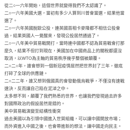
從二○一六年開始，這個世界就變得我們不太認識了。

第五章　中西亞匯聚多方角力

#AKK跟YKK有什麼關係　#別搞錯，TTP不是PTT　

二○一六年美國大選，當初有多少人算到川普會當選，結果他當
01. 中東首次舉辦世足賽

#沙國王儲MBS不只暗黑　#英國也有一個川普在亂

選了。

02. 伊朗加入上合組織朋友圈

#一面閱讀，一面動手做專屬於自己的#

二○一六年英國脫歐公投，連英國首相卡麥隆都不相信公投會
03. 二十年來伊朗總統首度訪中

過，結果英國人一覺醒來，發現公投居然通過了。

04. 哈薩克三十年來最大抗議

★後疫情，全球又動起來，但世界早已變得完全不一樣

二○一八年美中貿易戰開打，當時連中國都不認為貿易戰會打那
05. 史上首位教宗出訪伊拉克

進階全球局勢分析能力，思維與視野立即再升級。

麼久，結果不但打到現在，美國加在中國商品上的關稅都還沒
06. 美軍撤軍交棒塔利班

職場需求、開拓個人視野、商場運作、企業布局或計畫出國留
取消，以WTO為主軸的貿易秩序幾乎整個被顛覆。

◆中東關鍵事件簿時間表

學，全新看世界的方法。

二○二○年，誰會想到一個新冠疫情居然把世界封了三年，徹底
全年齡，建立國際觀的素養，不可或缺！

打碎了全球的供應鏈。

PART 3　歐非競合

二○二二年，誰又想到俄國真的會發動俄烏戰爭，不僅沒有速戰
第六章　俄烏與東歐脈絡細分析

1. 權威教授劉必榮醞釀十五年，又一國際關係力作！透視全球
速決，反而讓自己陷在泥淖之中。

01.「後後冷戰時代」的戰爭與和平

新局，必翻寶典！ 

太多想不到，顛覆了我們熟悉的世界，也讓我們發現過去許多
02. 烏克蘭是「不能浪費的危機」

權威學者劉必榮在關鍵年代推出的關鍵著作，不只脈絡清晰，
對國際政治的假設居然是錯的。

03. 俄烏戰爭牽動，歐中關係難縫補

還深入淺出，宏觀視野與細緻觀察兼具，一本寶典進化關鍵年
美中貿易戰演變至結構性衝突

04.「俄勢力」併吞烏東四州只是前奏

代國際觀新思維。劉必榮教授以解析國際關係見長，但距離上
過去美國以為引領中國進入世貿組織，可以讓中國開放市場；
05. 東歐難民被當作人肉外交武器

次出版國際關係書籍已有十五年之久，本書可說是醞釀已久的
而外資進入中國之後，也會帶進新的想法，讓中國走向民主。
06. 土耳其跟俄國到底是敵是友？

精華，超越先前著作！
