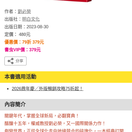
作者：
劉必榮
出版社：
明白文化
出版日期：2023-08-30
定價： 480元
優惠價：79折 379元
書虫VIP價：379元
本書適用活動
2026周年慶／外版暢銷攻略75折起！
內容簡介
關鍵年代，掌握全球新局，必翻寶典！

醞釀十五年，權威教授劉必榮，又一國際關係力作！

劇變世界，正從全球化走向地緣競合的碎塊化，一本經典打開