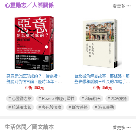
心靈勵志╱人際關係
看更多
惡意是怎麼形成的？：從霸凌、
台北街角解憂故事：那條路、那
劈腿到仇恨言論，歷時15年、全
些夢想和感觸＋社長的70幅手繪
球超過250萬筆研究數據，心理學
插圖
79折 363元
79折 356元
家教你揪出身邊有問題的人！
# 心靈勵志館
# Rewire-神經可塑性
# 和尚鑽石
# 希塔療癒
# 松浦彌太郎
# 多巴胺國度
# 斷食善終
# 洛克菲勒
生活休閒╱圖文繪本
看更多