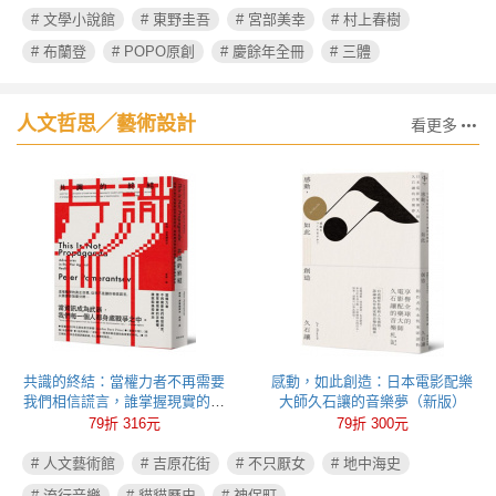
# 文學小說館
# 東野圭吾
# 宮部美幸
# 村上春樹
# 布蘭登
# POPO原創
# 慶餘年全冊
# 三體
人文哲思╱藝術設計
看更多
共識的終結：當權力者不再需要
感動，如此創造：日本電影配樂
我們相信謊言，誰掌握現實的定
大師久石讓的音樂夢（新版）
義權，誰就能操控政治
79折 316元
79折 300元
# 人文藝術館
# 吉原花街
# 不只厭女
# 地中海史
# 流行音樂
# 貓貓歷史
# 神保町