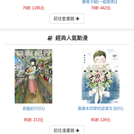
畫報卡組(一組兩張)】
79折 1185元
79折 442元
前往套書館
經典人氣動漫
音盤紀行(01)
壽壽木同學的認真生活(01)
85折 213元
85折 128元
前往漫畫館