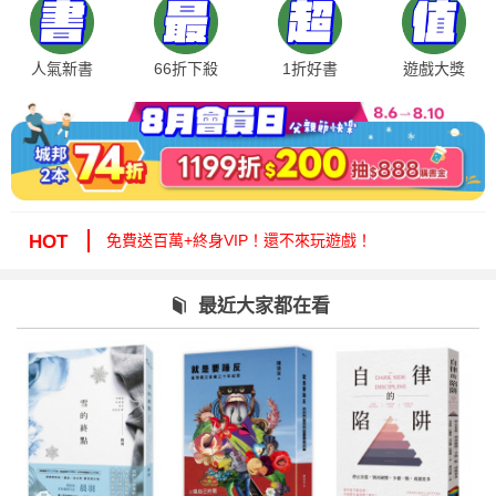
人氣新書
66折下殺
1折好書
遊戲大獎
絕版35折，年度唯一！快來周年慶逛逛！
免費送百萬+終身VIP！還不來玩遊戲！
HOT
周年慶1折起！滿額再減15%送6折券！
城邦讀書花園提醒您：嚴防詐騙，小心求證！
最近大家都在看