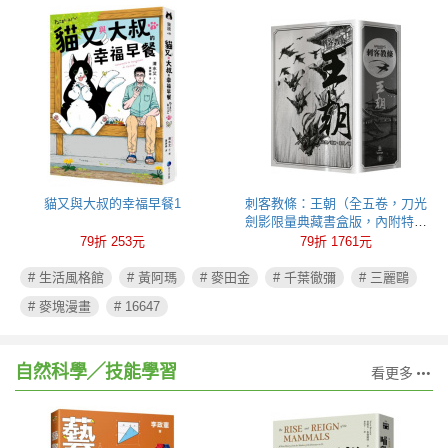
貓又與大叔的幸福早餐1
刺客教條：王朝（全五卷，刀光
劍影限量典藏書盒版，內附特製
刺客水墨古風海報）
79折 253元
79折 1761元
# 生活風格館
# 黃阿瑪
# 麥田金
# 千葉徹彌
# 三麗鷗
# 麥塊漫畫
# 16647
自然科學╱技能學習
看更多