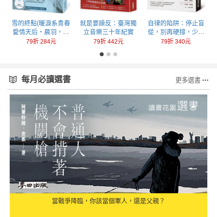
回
雪的終點(暖淚系青春
就是要躁反：臺灣獨
自律的陷阱：停止盲
愛情天后‧晨羽，全
立音樂三十年紀實
從，別再硬撐，少做
新加筆黑暗純愛系列
一點，成就更多
79折 284元
79折 442元
79折 340元
最終曲！)
每月必讀選書
更多選書
當戰爭降臨，你該當個軍人，還是父親？