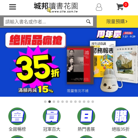
0
限量預購
全館暢榜
冠軍百大
熱門書展
絕版35折