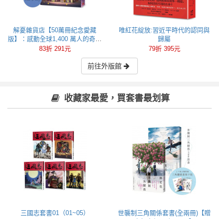
解憂雜貨店【50萬冊紀念愛藏
唯紅花綻放:習近平時代的認同與
版】：感動全球1,400 萬人的奇蹟
歸屬
之書，東野圭吾最令人感動落淚
83折 291元
79折 395元
的作品！
前往外版館
收藏家最愛，買套書最划算
三國志套書01（01~05）
世襲制三角關係套書(全兩冊)【贈