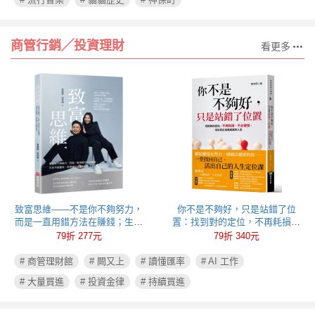
商管行銷╱投資理財
看更多
致富思維——不是你不夠努力，
你不是不夠好，只是站錯了位
而是一直用錯方法在賺錢；生命
置：找到對的定位，不再耗損、
不能重來，但思維可以重新彩
不必硬撐，活出真正自我成就的
79折 277元
79折 340元
排！
人生
# 商管理財館
# 闕又上
# 讀懂匯率
# AI 工作
# 大量買進
# 投資金律
# 持續買進