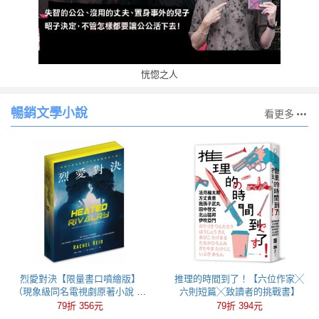
恍惚之人
暢銷文學小說
看更多
烈愛對決【限量書口噴繪版】
推理的時間到了！【六位作家╳
（現象級同名電視劇原著小說 全
六則短篇╳致讀者的挑戰書】
球冰球羅曼史狂潮代表作）
79折 356元
79折 394元