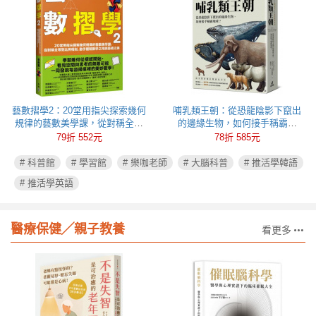
藝數摺學2：20堂用指尖探索幾何
哺乳類王朝：從恐龍陰影下竄出
規律的藝數美學課，從對稱全等
的邊緣生物，如何接手稱霸地
到比例相似，動手體驗數學之用
球？
79折 552元
78折 585元
與藝術之美
# 科普館
# 學習館
# 樂咖老師
# 大腦科普
# 推活學韓語
# 推活學英語
醫療保健╱親子教養
看更多