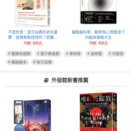
不是失智！是可治癒的老年憂
催眠腦科學：醫學與心理實證下
鬱：爸媽有點怪怪的？悲觀易
的臨床催眠大全
怒、健忘失眠可能都是心病！照
79折 300元
79折 458元
護必讀老年憂鬱症指南
# 醫療保健館
# 親子教養館
# 畢柳鶯
# 吳映蓉
# 洪建德
# 暢銷繪本
# 帕可音樂
外版館新書推薦