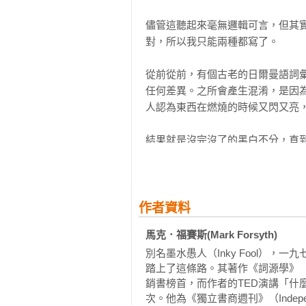
聯。

縮略詞（Clipping） 

——衛報

儘管這聽起來毫無邏輯可言，但其
水牛（Buffalo） 

對，所以我只能兩種都寫了。

同形異義雙關修辭（Antanaclasis）

■ 這本幽默的小書讓詞源學脫離了
中國（China） 

——好書指南

從前從前，有個古老的日爾曼語詞彙 
巧合與模式（Coincidences and Patte
任何差異。之所會產生混淆，是因
說實話，親愛的法蘭克福香腸（Frankly, My
本書特色
人認為東西在燃燒的時候又閃又亮，
禽獸般的外國人（Beastly Foreigners
● 市面上少數從詞源學談英文字彙
貶義詞（Pejoratives） 

大，並提及許多在地用法與觀點。

結果就是沒完沒了的黑白不分，直
掰囉，慣老闆（Ciao Slave-driver） 
● 作者研究字彙到能受邀為字典寫引
來英格蘭人繼續使用 black 這
機器人（Robots） 

● 包含大量資料，同時筆法輕鬆幽
了 black 這個不怎麼實用的詞，他
終結者與權力損害（Terminators and P
英文中就有了 black（黑色）和 b
晝夜線與赤道（Terminators and Equa
作者資料
厄瓜多與平等（Equality in Ecuador）
另一個理論（雖然可信度比較低，但
柏忌（Bogeys）

馬克．福賽斯(Mark Forsyth)
裸、虛無和空洞。如果沒有任何顏色
討人厭的東西和臭蟲（Bugbears and 
別名墨水愚人（Inky Fool）
孟喬森的電腦（Von Munchausen’s C
踏上了這條路。其著作《詞源學》（The 
好吧，其實這很難回答。如果你閉
一定要大寫的SPAM（SPAM (not spa
銷書榜首，而作者的TED演講「什麼是
白色的。根據這個理論， blankne
海洛因（Heroin）

次。他為《獨立書商週刊》（Independe
顏色只不過是對空白狀態的不同詮釋