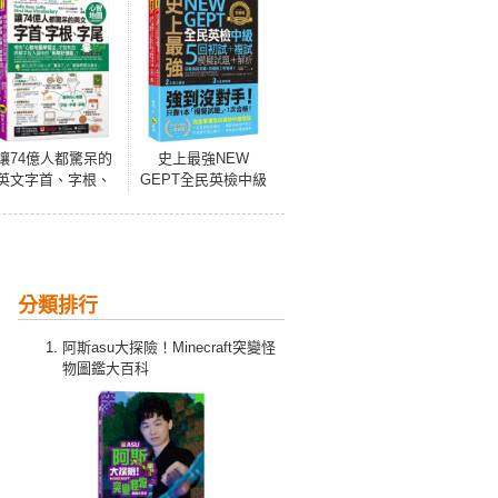
讓74億人都驚呆的
史上最強NEW
英文字首、字根、
GEPT全民英檢中級
字尾心智地圖【虛
初試+複試5回模擬
擬點讀筆版】(附18
試題＋解析(2書
張超好學全彩心智
+1CD+「Youtor
地圖拉頁+「Youtor
App」內含VRP虛
App」內含VRP虛
擬點讀筆+防水書
分類排行
擬點讀筆)
套)
阿斯asu大探險！Minecraft突變怪
物圖鑑大百科