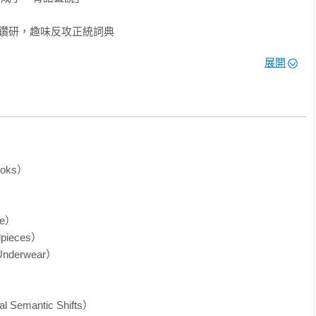
鑽研，趣味反攻正統詞典

福賽斯，原本僅是出於興趣才發掘整理詞源資訊，但他的考證讓一
展開
得鮮活立體、脈絡清晰。著名的Collins大字典在出版新版時特
點閱破百萬，他筆下幾本以詞源為主題的書均入列暢銷榜單。

得讓所有英語學習者困擾的東西。佛賽斯把本書變成無止境的探究
從相關聯的字再開始下一場小研究。跟著作者一同經歷這場輕快的
驗，讀得手癢了，還可以先拿書末的趣味字源測驗來試試身手，闔
oks） 





e） 

ieces） 

的英語學習者

derwear） 



這段既追本溯源、也綿延外展的漫步。



emantic Shifts）
