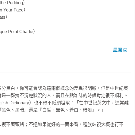
知不覺就會看上一小時。

e Pudding）

Your Face） 

ts） 

int Charlie） 

，走過一些平凡英文單字背後不平凡的歷史。……寫作風格像零嘴點
展開
一樣營養豐富的內容，構成讓人無比滿足的一餐。

和希特勒傳記的關聯。除了說它是耶誕佳節餽贈的絕佳禮品，你還能
orld）

區分黑白，你可能會認為這兩個概念的差異很明顯，但是中世紀英
the Release of the Butterfly） 

就是一群搞不清楚狀況的人，而且在點咖啡的時候肯定很不順利。
anguage）

，又富含深奧的知識。雖說沒有誰非得瞭解這類知識不可，但學起來
glish Dictionary）也不得不低頭坦承：「在中世紀英文中，通常難
rs and a Doctor）

e 指的是『黑色、黑暗』還是『白皙、無色、蒼白、暗淡』。」

 

人摸不著頭緒；不過如果從好的一面來看，種族歧視大概也行不
d The Sound of Music） 

來了解gormless（愚笨）的來龍去脈，還有水牛與迷弟迷妹的關
nised, Organs） 
