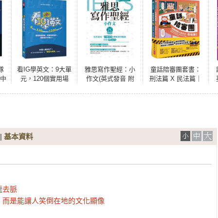
隊
看IG學英文：9大單
雅思寫作聖經：小
童話陪審團套書：
檢中
元，120個實用場
作文(英式發音 附
刑法篇 X 民法篇｜
試
合，1200個流行單
QR Code音檔)
耳熟能詳的童話故
修
字，透過熱搜話
事 X 連結生活的公
／
題、時事哏學單
民素養，探究生活
式
字，輕鬆提升字彙
中無所不在的法律
r
力！
知識（共兩冊）
虛
|
基本資料
書
去脈

，而是能讓人笑倒在地的文化顯像