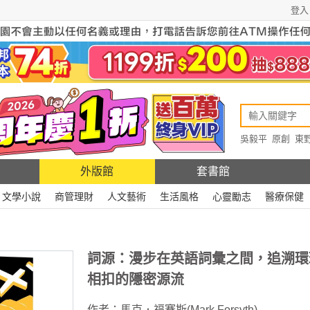
登入
吳毅平
原創
東
原創
Rewire
外版館
套書館
文學小說
商管理財
人文藝術
生活風格
心靈勵志
醫療保健
詞源：漫步在英語詞彙之間，追溯環
相扣的隱密源流
作者：
馬克．福賽斯(Mark Forsyth)