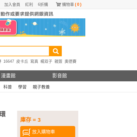
加入會員
紅利
6折購
購物車
(
0
)
野
16647
皮卡丘
寫真
楊双子
親簽
奧德賽
漫畫館
影音館
科普
學習
親子教養
環
庫存 = 3
放入購物車