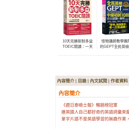
10天完勝新制多益
怪物講師教學團
TOEIC閱讀：一天
的GEPT全民英
一單元集中特訓，
級初試10回模擬
疾速精熟各類考題
題＋解析【增
（題本＋解析雙書
版】（2書＋整回
裝）
單題聽力雙模
MP3＋「Youto
App」內含VRP
內容簡介
|
目錄
|
內文試閱
|
作者資料
擬點讀筆＋防水
套）
內容簡介
《週日泰晤士報》暢銷榜冠軍

連英國人自己都好奇的英語詞彙來龍
單字片語不是英語學習的無趣作業