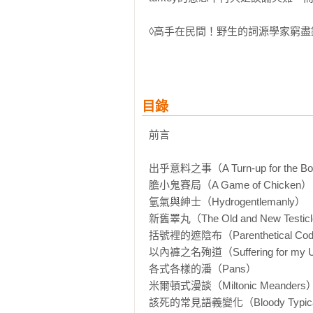
◊高手在民間！野生的詞源學家窮盡
在字典和史料裡泅泳的作者馬克・
個個乍看孤立的詞彙重新串起連結，變
地邀請他寫引言，他的TED演講也
目錄
◊幽默跳躍的故事，趣味發散的測驗

詞彙不是躺在辭典之內，生硬無趣
前言 

和連結遊戲，剛結束一個字，就能
跳躍與檢視固然是最輕鬆愉快的體
出乎意料之事（A Turn-up for the Bo
上書也許就能來場自己發起的探索。
膽小鬼賽局（A Game of Chicken） 
氫氣與紳士（Hydrogentlemanly） 

無論你是——

新舊睪丸（The Old and New Testicl
在校躲不開英語課的學子

括號裡的遮陰布（Parenthetical Codp
被檢定考困擾，整天擔心詞彙量不足
以內褲之名殉道（Suffering for my Un
對語言和文化表現感到好奇的雜學家
各式各樣的潘（Pans） 

……都請帶著輕鬆愉悅的心態，踏上
米爾頓式漫談（Miltonic Meanders）
該死的常見語義變化（Bloody Typical S