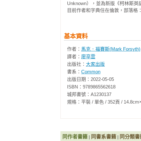
變形的德．昆西與雪萊（Morphing De Qu
Unknown），並為新版《柯林斯英語詞典》（
星條飲酒歌（Star-Spangled Drinking
目前作者和字典住在倫敦，部落格：blog.
再接下來的證據只會讓你對這個論點更
魚雷與海龜（Torpedoes and Turtles
是讓東西變白，或是指稱任何用來讓東西
從維農山莊宿醉到波多貝羅路（From Mount Ve
另一種寫法，而且曾經有白色的意思
潘趣酒裡的幾種酒（A Punch of Drink
基本資料
香檳作戰的冠軍溜出營地（The Scampering
這種毫無道理可言的語言學謎團比你
侮辱人的名字（Insulting Names） 

作者：
馬克．福賽斯(Mark Forsyth)
思。好啦，開玩笑的，down 指
彼得潘（Peter Pan） 

譯者：
廖亭雲
片丘陵叫做薩塞克斯丘（Sussex Do
植物溝通法（Herbaceous Communic
出版社：
大家出版
爸爸曾是滾動的石頭（Papa Was a Sax
書系：
Common
在fall down（跌倒）中的 dow
飛翔的彼得（Flying Peters）

出版日期：2022-05-05

從山丘頂跌下來，正確的表達方式會是 f
委內瑞拉、維納斯與威尼斯（Venezuela an
ISBN：9789865562618

他們表達往山丘下走的說法不再是 goin
里阿爾托有什麼新消息？（What News on 
城邦書號：A1230137

摸不著頭緒的後果： downs（丘陵）位
雜誌（Magazines） 

規格：平裝 / 單色 / 352頁 / 14.8cm×21cm 
going downdown 才對。

辭典又叫做迪克．史奈瑞（Dick Snar
自行閹割（Autopeotomy） 

但現在我們必須把話題拉回空白券（bl
俄羅斯的抽水馬桶（Water Closets for
從前從前，有一種樂透是這樣玩的
胖根希爾達（Fat Gunhilda）

名罐。所有的彩券都賣完之後，會有
根希爾達皇后與小工具（Queen Gunhilda
同作者書籍
同書系書籍
同分類書
|
|