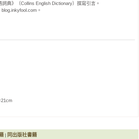
incey and Shelley） 

Collins English Dictionary）撰寫引言。

 Songs） 

inkyfool.com。
不耐煩： bleach（漂白）一詞也是源自同樣的字根，意思可以
） 

變黑的物質。另外， bleak（慘淡）這個詞可能只是 bleach的
rnon to Portobello Road with a Hangover） 

。

s） 

 Champion of the Champagne Campaign） 

合理推斷的還要多很多：往下（down）其實是往上（up）的意
的是丘陵，不過丘陵難道不是往上發展的地形嗎，對吧？在英國，有一
wns），這表示你可以往 down 上爬。

ation）

um Volutum）

n，原本的寫法是 off-down，意思是從山丘下來。所以如果古代英格蘭人
all off-down。後來懶惰的古代英格蘭人開始省略 off 的部分，
d Venus and Venice） 

g off-down，而是直接說 going down。於是我們必須承擔這令人
the Rialto ?） 

在高處，而 going downhill（往山丘下走）原本應該要寫成 
               
y） 

anks）和樂透。

 Russia） 

：你買了一張彩券之後要把自己的名字寫上去，接著把彩券放進姓
另一個罐子裝滿同樣數量的彩券，上面寫的是獎品的名稱。

 and the Gadgets） 

籍
同出版社書籍
|