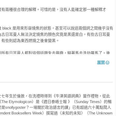
實有兩種很合理的解釋。可惜的是，沒有人能確定那一種解釋才
辭典那滿布塵埃的書頁，變得活色生香。

black 是用來形容燒焦的狀態，甚至可以說這兩個詞之間幾乎沒有
rns） 

為古日耳曼人無法決定燒焦的顏色究竟是黑還是白，有些古日耳曼
 Dear Frankfurter） 

有些則認為東西燃燒之後會變黑。

） 

的書之中，少數由英語母語人士撰寫的書籍，旁徵博引的字彙量極
到所有日耳曼人都對這個話題失去興趣，騎著馬去洗劫羅馬了。後


言，足見深厚功力。

個詞，意思可以是白色或黑色，但漸漸地只剩下一種用法。法國人也引進
展開
默、篇幅短小精悍，讀起來少有負擔。
們在其中加上一個 N 之後，又把 blank 這個詞傳給英格蘭人，於是
rejudice） 

lank（空白）這兩個概念相反的詞彙。

tors） 

 

是有趣程度不減）是有個古老的日爾曼語詞彙 black，意思是赤
，那會是什麼模樣？

Bedbugs）

，一九七七年生於倫敦，在洗禮時得到《牛津英語詞典》當作禮物，從此
omputer） 

Etymologicon）是《週日泰晤士報 》（Sunday Times）的暢
上眼睛，什麼都看不到，眼前會是黑色的，但空白的紙張卻通常是
m)） 

snollygoster？一場關於政治語言的課」已有超過六十萬點閱人
ss（空白）才是最原始的狀態，而 black（黑）與 white（白）這兩種
nt Booksellers Week）撰寫過〈未知的未知〉（The Unknown 
而已。
