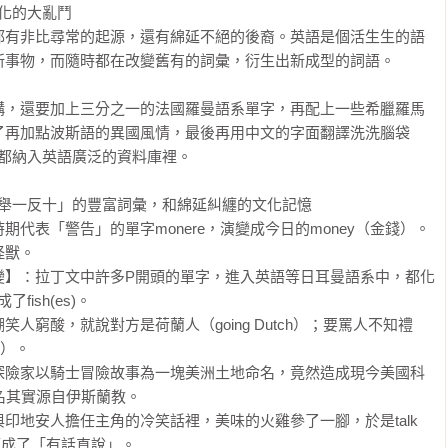
化的大亂鬥

都有非比尋常的起源，還有綿延不絕的後裔。英語是個活生生的語
事物，而隨時都在改變舊有的詞彙，衍生出新成型的詞語。

構，還要加上三分之一的法國羅曼語系單字，再配上一些希臘羅馬
了再加點波斯語的異國風情，最後再用中文的字面翻譯洗洗腦袋
記憶都納入英語廣泛的資料庫裡。

舉一反十」的豐富詞彙，和綿延糾纏的文化記憶

代表「警告」的單字monere，演變成今日的money（金錢）。
獸。

變】：拉丁文中許多P開頭的單字，進入英語等日耳曼語系中，都化
ish(es)。

人窮酸，就說對方是荷蘭人（going Dutch）；要罵人不知禮
）。

探險家以騎士冒險故事為一塊美洲土地命名，竟然造成現今美國科
地名其實源自伊斯蘭教。

印地安人擔任主角的冷笑話裡，美味的火雞參了一腳，於是talk 
而成了「有話直說」。
