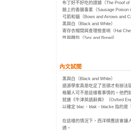
■ 堪稱是詞彙的Facebook！你不
布丁好不好吃的證據（The Proof of th
——芝加哥論壇報

臉上的香腸毒素（Sausage Poison in 
弓箭和貓（Bows and Arrows and Ca
■ 哎……這本書真是讓人上癮！

黑與白（Black and White） 

——泰晤士報

寄存衣帽間與查理檢查哨（Hat Cheque Po
性與麵包（Sex and Bread） 

■ 本書就像在清風徐徐中漫步思考
隱藏版的屁（Concealed Farts） 

心一樣可口，但又揉合了像健康食品
羊毛（Wool）

——柯克斯書評

土耳其／火雞（Turkey）

侮辱人的食物（Insulting Foods）

內文試閱
■ 這本書竟能解釋唐培里儂香檳王
民俗語源學（Folk Etymology）

怎麼形容？

黑與白（Black and White）

世界各地的蝴蝶（Butterflies of the W
——觀察家日報

語源學家真是吃足了苦頭才有辦法
精神分析與釋放蝴蝶（Psychoanalysis and 
格蘭人可不是這樣看事情的。他們
語言中的反派（The Villains of the L
■ 本書讓人覺得愉快。風趣、博學
就連《牛津英語辭典》（Oxford En
兩個劊子手和一位醫生（Two Executione
卻又萬分有趣。

以確定 blac、blak、black
湯馬斯．克拉普（Thomas Crapper）
——獨立報

縮寫迷思（Mythical Acronyms） 

在這樣的情況下，西洋棋應該會讓
施洗約翰與真善美（John the Baptist an
■ 本書詼諧又研究詳實。任誰都想讀
通。

有機、組織、風琴／器官（Organic, Orga