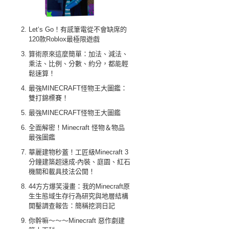
Let‘s Go！有感筆電從不會缺席的
120款Roblox最極限遊戲
算術原來這麼簡單：加法、減法、
乘法、比例、分數、約分，都能輕
鬆速算！
最強MINECRAFT怪物王大圖鑑：
雙打錦標賽！
最強MINECRAFT怪物王大圖鑑
全面解密！Minecraft 怪物＆物品
最強圖鑑
華麗建物秒蓋！工匠級Minecraft 3
分鐘建築超速成-內裝、庭園、紅石
機關和載具技法公開！
44方方爆笑漫畫：我的Minecraft原
生生態域生存行為研究與地層結構
開鑿調查報告：簡稱挖洞日記
你幹嘛～～～Minecraft 惡作劇建