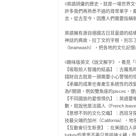
◊英語詞彙的歷史，就是一場世界文
許多我們再熟悉不過的尋常單字，
言，從古至今，因應人們需要指稱新
英語擁有源自德國古日耳曼語的結
神話的典故、拉丁文的字根，別忘
（brainwash），把各地的文化
◊趣味版英文《說文解字》，看見「
【吸取前人智識的結晶】：古羅馬時期
錢財自古就是一頭需要小心警惕的怪
【承繼的成果也會產生系統性的改
為F開頭，例如雙魚座的pisces，便成了f
【不同國族的愛恨情仇】：英語要嘲笑
數，就說他是法國人（French leave
【意想不到的文化交織】：西班牙
技最尖端的加州（California），
【互動會衍生新意】：在美國白人與
turkey的意思不再只是談論火雞，