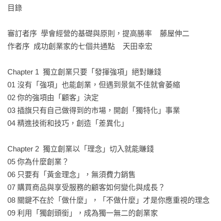
1. 根據「自身強項」選擇事業。

目錄

2. 主打明確的「理念」。

3. 確實回應瞬息萬變的「顧客需求」。

審訂者序  學會經營的基礎與原則，提高勝率    藤屋伸二

4. 建立「獨家市場」，避免捲入價格競爭。

作者序  成功創業家的七個共通點    天田幸宏

5. 抓得住「理想顧客」。

6. 讓顧客成為「社群」的一分子。

Chapter 1  獨立創業只要「發揮強項」絕對賺錢

7. 闡述吸引人的「故事」。

01 沒有「強項」也能創業，但遇到景氣不佳就會萎縮

02 你的強項由「顧客」決定

案例多元豐富，跨領域、多業態，有趣、好讀又實用！

03 插旗只有自己做得到的市場，開創「獨特化」事業

◢婚禮企劃、喜帖設計製作◢從客訴危機處理專家，轉型成壓
04 精進技術和技巧，創造「差異化」

力管理專家，成為作者與企業講師

◢精米店第三代老闆，如何考取證照成為「米博士」，持續拓
Chapter 2  獨立創業以「理念」切入就能賺錢

展新客源？

05 你為什麼創業？

◢競爭激烈的麵包店，如何做出差異化？

06 只要有「黃金理念」，無須費力銷售

◢專門服務65歲以上銀髮族的房仲業者

07 購買商品與享受服務的顧客如何變化與成長？

◢傳授「不挨餓的減肥方法」的體重控制專家 

08 關鍵不在於「做什麼」，「不做什麼」才是你應重視的理念

◢媒合海外觀光客體驗日本在地生活型態——「到我家用餐」
09 利用「獨創頭銜」，成為獨一無二的創業家
