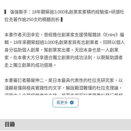
▍ 強強聯手：18年觀察逾3,000名創業家累積的經驗值×研讀杜
拉克著作逾250次的精髓剖析 ▍

本書作者天田幸宏，曾經擔任創業家支援情報雜誌《Entre》編
輯，18年來觀察超過3,000名創業家與有志創業者，同時以個人
身分協助個人創業，幫創業家出書。天田本身也是一人創業
家，在本書大方分享適合獨立創業的成功法則，以期幫助讀者
走上獨立創業的成功道路。

本書審訂者藤屋伸二，是日本最具代表性的杜拉克研究家，以
淺顯易懂與極具實踐性的文字，解說艱澀難懂的杜拉克理論，
深受中小企業經營者的支持，其著作與審訂書籍累計發行量超
看更多
過231萬本。

全書根據「成功獨立創業」的7項獲利原則，闡述37名創業前輩
目錄
的創業故事：
