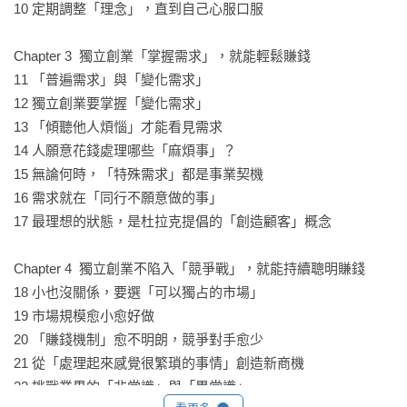
的創辦故事 

10 定期調整「理念」，直到自己心服口服

◢代客割草與代客掃墓

◢自由搏擊手與格鬥技選手比賽服飾訂製服務 

Chapter 3  獨立創業「掌握需求」，就能輕鬆賺錢

◢只在自家官網、不在其他通路銷售書籍的出版社

11 「普遍需求」與「變化需求」

◢「輕鬆做料理，讓更多女性綻放笑容」的男性料理教室

12 獨立創業要掌握「變化需求」

◢「孩子、家庭、工作、自我，全都很重要」，以育兒媽媽為
13 「傾聽他人煩惱」才能看見需求

服務對象的共享辦公室

14 人願意花錢處理哪些「麻煩事」？

◢網頁製作公司老闆斜槓成為人氣YouTuber

15 無論何時，「特殊需求」都是事業契機

◢一出生就被診斷罹患「脊髓性肌肉萎縮症」、只剩五年壽
16 需求就在「同行不願意做的事」

命，後來創業成立日間照護機構，服務支援罕見疾病病友

17 最理想的狀態，是杜拉克提倡的「創造顧客」概念

◢「透過炸雞塊實現世界和平」的日本炸雞協會

Chapter 4  獨立創業不陷入「競爭戰」，就能持續聰明賺錢

杜拉克曾說：「絕大多數成功的創新都很平凡」，透過事業，
18 小也沒關係，要選「可以獨占的市場」

你可以創造只有你才能累積的資產。無論你現在處於什麼樣的
19 市場規模愈小愈好做

人生階段，都希望你能為自己思考不同的可能性，活得更充實
20 「賺錢機制」愈不明朗，競爭對手愈少

豐富。
21 從「處理起來感覺很繁瑣的事情」創造新商機

22 挑戰業界的「非常識」與「異常識」
