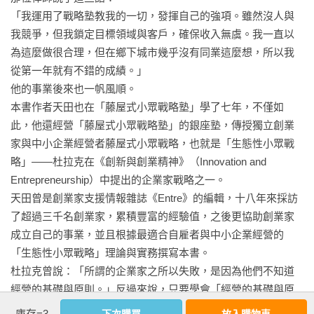
「我運用了戰略塾教我的一切，發揮自己的強項。雖然沒人與
35 「逆轉勝的故事」最令人感動

我競爭，但我鎖定目標領域與客戶，確保收入無虞。我一直以
36 不需要行銷策略？！因為「真心相信、源自需求」的驚人力
為這麼做很合理，但在鄉下城市幾乎沒有同業這麼想，所以我
量

從第一年就有不錯的成績。」

37 光是呼喊「改變世界！」，就能夠召集粉絲 

他的事業後來也一帆風順。

38 挑戰「解決社會課題」，也容易打動顧客的心

本書作者天田也在「藤屋式小眾戰略塾」學了七年，不僅如
此，他還經營「藤屋式小眾戰略塾」的銀座塾，傳授獨立創業
審訂者結語  接受現實，一一修正

家與中小企業經營者藤屋式小眾戰略，也就是「生態性小眾戰
作者結語  絕大多數成功的創新都很平凡，你可以創造只有你才
略」——杜拉克在《創新與創業精神》（Innovation and 
能累積的資產

Entrepreneurship）中提出的企業家戰略之一。

天田曾是創業家支援情報雜誌《Entre》的編輯，十八年來採訪
參考文獻
了超過三千名創業家，累積豐富的經驗值，之後更協助創業家
成立自己的事業，並且根據最適合自雇者與中小企業經營的
「生態性小眾戰略」理論與實務撰寫本書。

杜拉克曾說：「所謂的企業家之所以失敗，是因為他們不知道
經營的基礎與原則。」反過來說，只要學會「經營的基礎與原
則」，就能夠提高成功機率，降低失敗風險。請各位務必讀完
庫存=3