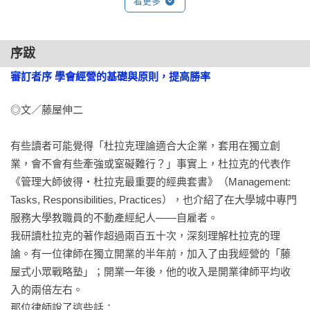
看更多
Chapter 5  獨立創業找到「理想顧客」，就能惦惦呷三碗公

23 你的「理想顧客」是何模樣？

序跋
24 誰能帶給你「最大利益」？

25 鎖定顧客就能釐清「品牌樣貌」

審訂者序 學會經營的基礎與原則，提高勝率
26 讓顧客「成為粉絲」，建立忠誠的消費制度

◎文／藤屋伸二

27 找出同行沒做，卻能「讓顧客開心的事」

28 「開發」與「維繫」顧客都要不惜成本

有些讀者可能覺得「杜拉克理論適合大企業，套用在獨立創
業，會不會有些牽強或窒礙難行？」事實上，杜拉克的代表作
Chapter 6  獨立創業要「經營社群」，開心賺錢

《管理大師彼得・杜拉克最重要的經典套書》（Management: 
29 以自己為主體打造「集客園地」

Tasks, Responsibilities, Practices），也介紹了在大學城中專門
30 連鎖效應：社群的熱情粉絲會帶來更多粉絲

服務大學教職員的不動產經紀人——自雇者。

31 社群是創造每月收益的「庫存型商業模式」

我研讀杜拉克的著作超過兩百五十次，深刻理解杜拉克的理
32 不是誰都能當天王天后，因此要「販售價值」

論。有一位律師在獨立開業的半年前，加入了由我經營的「藤
屋式小眾戰略塾」；開業一年後，他的收入是開業律師平均收
Chapter 7 獨立創業要「懂得說故事」賺錢

入的兩倍左右。

33 不擅長銷售的人最需要「故事」

那位律師說了這些話：

34 「剖析失敗經驗的心路歷程」，是你最強大的武器
