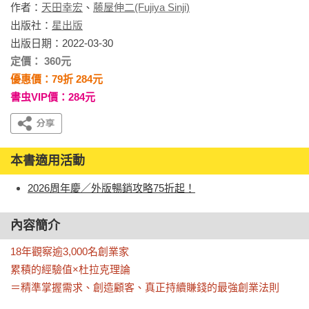
作者：
天田幸宏
、
藤屋伸二(Fujiya Sinji)
出版社：
星出版
出版日期：2022-03-30
定價： 360元
優惠價：79折 284元
書虫VIP價：284元
本書適用活動
2026周年慶／外版暢銷攻略75折起！
內容簡介
18年觀察逾3,000名創業家

累積的經驗值×杜拉克理論

＝精準掌握需求、創造顧客、真正持續賺錢的最強創業法則