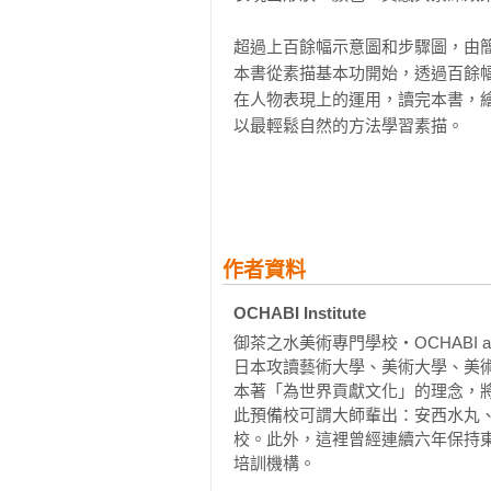
超過上百餘幅示意圖和步驟圖，由簡
本書從素描基本功開始，透過百餘
在人物表現上的運用，讀完本書，
以最輕鬆自然的方法學習素描。

《一枝筆就能開始的素描課【視角
力、空間感！》
作者資料
邏輯素描技法讓任何人都能

從一條線開始，輕鬆畫出有空間感與
OCHABI Institute
無論繪畫與攝影等影像呈現絕對要學
御茶之水美術專門學校‧OCHABI art
本書鉅細靡遺、日本專業藝術團隊深
日本攻讀藝術大學、美術大學、美術
本著「為世界貢獻文化」的理念，將
超過上百餘幅示意圖和步驟圖，由簡
此預備校可謂大師輩出：安西水丸
校。此外，這裡曾經連續六年保持
人們身邊所有物品，幾乎都是由圓
培訓機構。
成。也就是說，只要會畫基本圖形，