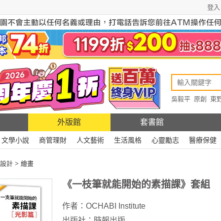
登入
吳毅平
原創
東
原創
Rewire
外版館
套書館
文學小說
商管理財
人文藝術
生活風格
心靈勵志
醫療保健
設計
>
繪畫
《一枝筆就能開始的素描課》套組
作者：
OCHABI Institute
出版社：
時報出版