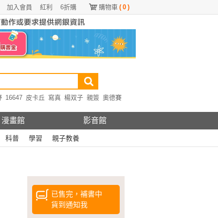
加入會員
紅利
6折購
購物車
(
0
)
野
16647
皮卡丘
寫真
楊双子
親簽
奧德賽
漫畫館
影音館
科普
學習
親子教養
已售完，補書中
貨到通知我