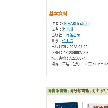
每個人學畫的動機都不一樣，「為
工作」。這裡所學習的內容不是精
書善用這樣的概念，帶領對繪畫有興
基本資料
作者：
OCHABI Institute
譯者：
游若琪
《一枝筆就能開始的素描課【人物
出版社：
時報出版
色！》
書系：
優生活
出版日期：2022-03-22

掌握人類身體構造再下筆，從畫基本
ISBN：4712966627059

不管是動態人物或靜態情景，單靠一
城邦書號：A2203374

規格：平裝 / 全彩 / 528頁 / 19cm×20.5cm 
超過上百餘幅示意圖和步驟圖，由簡
邏輯素描是一種不須仰賴美感或鍛
準掌握人類身體構造再下筆，即使是
人物五官、身體比例呈現等本書都
升學者最家人像素描學習寶典。
同書系書籍
同分類書籍
同出版社
|
|