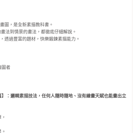
習畫圖，是全新素描教科書。

，從線的畫法到情景的畫法，都徹底仔細解說。

手，透過豐富的題材，快樂鍛鍊素描能力。

圖者

篇】：邏輯素描技法，任何人隨時隨地、沒有繪畫天賦也能畫出立
，

。
