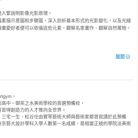
入繁說明影像光影原理。

幅素描示意圖和步驟圖，深入剖析基本形式的光影變化，以及光線
繪畫愛好者便可以依循這些元素，觀察名家畫作、觀察自然萬物，
展開
篇】：從一條線開始的邏輯素描技法，沒有繪畫天賦也能畫出傳達
立體感的圖像。

會的視角概念，

gym，

入淺出說明。

高中‧御茶之水美術學校的首選預備校，

習得創造力的人才推向全世界。

入繁說明影像視角原理。

、三宅一生、松谷任由實等藝術大師與藝術家都曾就讀於此預備
東京藝大設計學科入學人數第一名成績，是相當正統的學院派美術
形、三角形、四邊形，以及球體、圓錐、長方體這些基本圖形所組
組合後就能畫出各種物品。
