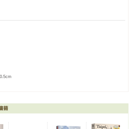
了考美術大學」、「為了畫插畫和漫畫」、「為了從事創意相關的
緻寫生的畫法，而是學會當場將腦海裡浮現的點子迅速畫出來。本
趣的人輕鬆進入藝術領域。

篇】：掌握人類身體構造再下筆，即使是火柴人，也能畫出生動角
圖形或骨架開始，

枝筆就能豐富表現。

               
入繁說明影像視角原理。

鍊，就能畫出具有傳達力的圖的技法。要畫出具有傳達力的圖，精
火柴人，也會變成生動的角色。一起輕鬆地享受人物素描吧！

有詳細說明，即使沒有繪畫底子都可以簡單入門，是初學者和繪畫
書籍