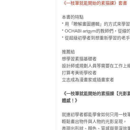
《一枝筆就能開始的素描課》套書
本書的特點

* 用「瞭解畫圖邏輯」的方式來學
* OCHABI artgym的教師們
* 從超級初學者到想重新學習的老
推薦給

想學習素描基礎者

設計師或規劃人員等需要在工作上繪
打算考美術學校者

立志成為漫畫家或插畫家者

《一枝筆就能開始的素描課【光影
體感！》
就連初學者都能學會如何只用一枝筆
輕鬆畫出物件與人物的光影呈現，

表現出形狀、顏色、質感與景深效果