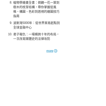
植物學繪畫全書：微觀一花一葉到
樹木的枝芽結構，帶你掌握從風
格、構圖、色彩到透視的繪圖技巧
指南
波斯灣5000年：從世界貿易起點到
全球金融中心
君子報仇：一場橫跨十年的布局，
一次改寫媒體史的法律攻防
more