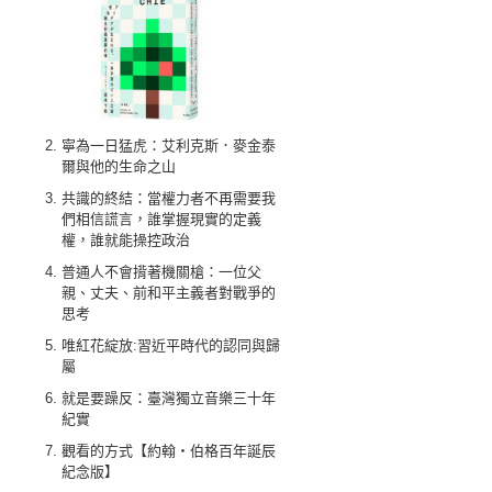
寧為一日猛虎：艾利克斯．麥金泰
爾與他的生命之山
共識的終結：當權力者不再需要我
們相信謊言，誰掌握現實的定義
權，誰就能操控政治
普通人不會揹著機關槍：一位父
親、丈夫、前和平主義者對戰爭的
思考
唯紅花綻放:習近平時代的認同與歸
屬
就是要躁反：臺灣獨立音樂三十年
紀實
觀看的方式【約翰‧伯格百年誕辰
紀念版】