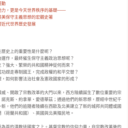
動

力，更是今天世界秩序的基礎——

美保守主義思想的宏觀史著

響近代世界歷史發展
歷史上的重要性是什麼呢？

運作，最終催生保守主義政治思想呢？

？強大、繁榮的共和國精神從何而來？

功趕走專制國王，完成政權的和平交替？

，如何影響法治社會及憲政國家的形成？

權威、開啟了宗教改革的大門以來，西方陸續誕生了數位重要的宗
‧諾克斯、約拿單‧愛德華茲；通過他們的新思想，歷經中世紀千
一新，他們的追隨者陸續在西歐及北美建立了新的城邦共同體或國
（荷蘭共和國）、英國與北美殖民地。

美為首的清教徒國家之上。基督宗教的信仰力量，自宗教改革後的