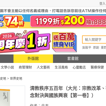
登入
吳毅平
原創
東
原創
Rewire
外版館
套書館
文學小說
商管理財
人文藝術
生活風格
心靈勵志
醫療保健
史地
>
世界史地
清教秩序五百年（大光：宗教改革、
念對決與國族興衰【第一卷】）
作者：
余杰