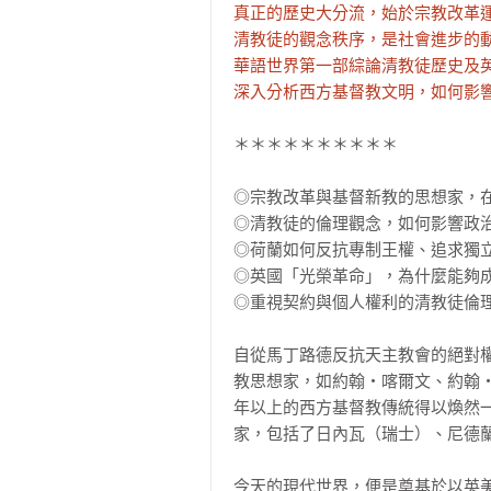
真正的歷史大分流，始於宗教改革運
清教徒的觀念秩序，是社會進步的動
華語世界第一部綜論清教徒歷史及英
深入分析西方基督教文明，如何影
＊＊＊＊＊＊＊＊＊＊

◎宗教改革與基督新教的思想家，在
◎清教徒的倫理觀念，如何影響政治
◎荷蘭如何反抗專制王權、追求獨立
◎英國「光榮革命」，為什麼能夠成
◎重視契約與個人權利的清教徒倫理
自從馬丁路德反抗天主教會的絕對
教思想家，如約翰‧喀爾文、約翰
年以上的西方基督教傳統得以煥然
家，包括了日內瓦（瑞士）、尼德蘭
今天的現代世界，便是奠基於以英