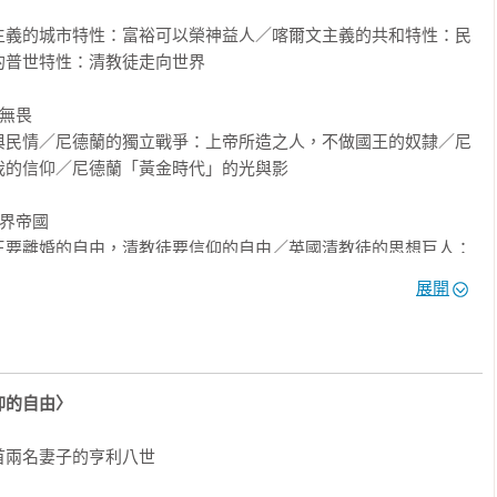
（瑞士）、尼德蘭（荷蘭共和國）、英國與美國，這些國家能夠獨
實均源於清教徒社區的茁壯，以及他們獨特的觀念秩序，其核心價
主義的城市特性：富裕可以榮神益人／喀爾文主義的共和特性：民
普世特性：清教徒走向世界

，推動以三權分立、政教分立為核心的憲政體制，包括日內瓦、荷
無畏

美國的聯邦共和。

與民情／尼德蘭的獨立戰爭：上帝所造之人，不做國王的奴隸／尼
念，發展出榮神益人的資本主義倫理。

的信仰／尼德蘭「黃金時代」的光與影

法律規範，奠定了現代法治社會的基礎。

社會既有秩序，而主張漸進式的改革與自我修正。

界帝國

王要離婚的自由，清教徒要信仰的自由／英國清教徒的思想巨人：
形成的各種社會與政治規範，不僅是他們反抗專制暴政的原動力，
子／上帝將首先向祂的英吉利子民們現身：大英帝國與英語民族／
展開
至於世界歷史的「現代化」發展。

洋

白色恐怖及黨外運動的台灣社會而言，更有其特殊的歷史情感與意
語讀者，一個有別於傳統史觀的全新歷史圖像。

／建造「山巔之城」：《獨立宣言》與美國憲法／約翰．亞當斯與
仰的自由〉
的國父／喬治．凱南、拉塞爾．柯克與薩繆爾．杭亭頓：美國文明
革命／美國秩序的存亡絕續

兩名妻子的亨利八世
