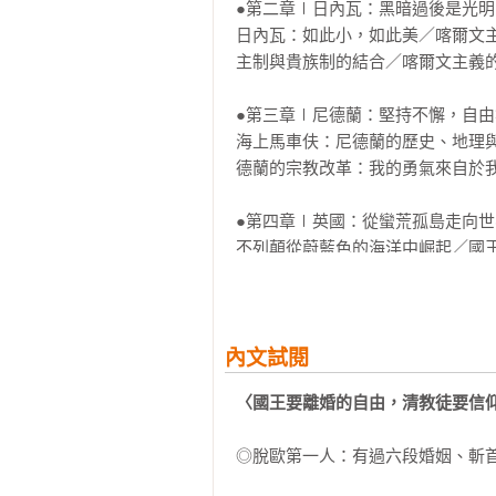
統與公共精神。歷史上包括日內瓦
●第二章∣日內瓦：黑暗過後是光明

立自主、興盛繁榮的根本原因，其
日內瓦：如此小，如此美／喀爾文
值如下：

主制與貴族制的結合／喀爾文主義的
◆追求自由——提倡「權力制衡」
●第三章∣尼德蘭：堅持不懈，自由
蘭的城邦共和制，英國的君主立憲、
海上馬車伕：尼德蘭的歷史、地理
◆勞動義務——重視勞動及天職的觀
德蘭的宗教改革：我的勇氣來自於我
◆契約神聖——確立人權與財產權的
◆注重傳統——反對以暴力革命改變
●第四章∣英國：從蠻荒孤島走向世
不列顛從蔚藍色的海洋中崛起／國
因此，可以說清教徒基於宗教文化
在這個偉大民族心中播下美善的種
更推動了自身社會與國家的進步，乃
英國從來不屬於歐洲，英國屬於大西
本書認為，清教徒的歷史對於歷經
●第五章∣美國：如鷹展翅上騰

內文試閱
義，因此，相信本書能帶給台灣及華
從「五月花號」到「小小共和國」
〈國王要離婚的自由，清教徒要信
亞歷山大．漢密爾頓：兩位被遺忘
＊＊＊＊＊＊＊＊＊＊

的捍衛者／羅納德．雷根的保守主義
◎脫歐第一人：有過六段婚姻、斬首
【套書介紹】
●參考書目