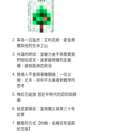
寧為一日猛虎：艾利克斯．麥金泰
爾與他的生命之山
共識的終結：當權力者不再需要我
們相信謊言，誰掌握現實的定義
權，誰就能操控政治
普通人不會揹著機關槍：一位父
親、丈夫、前和平主義者對戰爭的
思考
唯紅花綻放:習近平時代的認同與歸
屬
就是要躁反：臺灣獨立音樂三十年
紀實
觀看的方式【約翰‧伯格百年誕辰
紀念版】