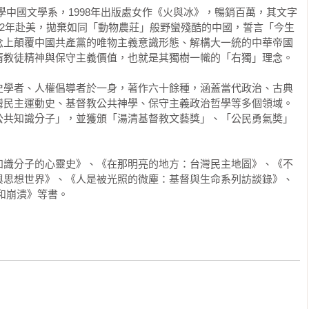
京大學中國文學系，1998年出版處女作《火與冰》，暢銷百萬，其文字
須有罪名斬首了兩名前妻。亨利本人並未接受新教教義，他以比羅
12年赴美，拋棄如同「動物農莊」般野蠻殘酷的中國，誓言「今生
。但一旦開始宗教改革，他就無法讓歷史倒退了。一五三六年，英
念上顛覆中國共產黨的唯物主義意識形態、解構大一統的中華帝國
及教義、五條涉及儀式。《十信條》建立了一套讓順從的路德派教
教徒精神與保守主義價值，也就是其獨樹一幟的「右獨」理念。

妥協的、簡要的信經體系，並讓人民遠離玷汙中世紀大眾宗教的極
史學者、人權倡導者於一身，著作六十餘種，涵蓋當代政治、古典
灣民主運動史、基督教公共神學、保守主義政治哲學等多個領域。
dward VI）繼位，繼續推進宗教改革，英國教會通過《公禱
公共知識分子」，並獲頒「湯清基督教文藝獎」、「公民勇氣奬」
六世早逝，瑪麗女王（Mary I）繼位，對新教徒大開殺戒，史稱
）。邱吉爾將瑪麗的統治形容為「一段悲劇性的插曲」。

知識分子的心靈史》、《在那明亮的地方：台灣民主地圖》、《不
光榮女王」伊麗莎白一世。她從小就是新教徒，是新教義培養出來
與思想世界》、《人是被光照的微塵：基督與生命系列訪談錄》、
共和崩潰》等書。
當務之急，伊麗莎白一世首先採取的行動是宗教和解。一五六三
九信條》的簡要表述，這成為「宗教變更」的標誌。該信綱實質上
主教。教會儀式保留天主教的很多要素，並由主教管理教會。

，英國國教會形成若干自身的特徵：第一，完全棄絕羅馬主教在本
，君王成為英格蘭國教會的至尊管理者；第三，公禱書及其禮拜規
一的禮拜儀式。英國國教會即「聖公會」，又稱「安立甘宗」，後