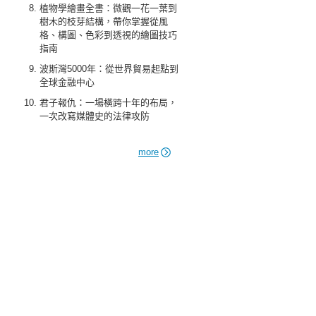
植物學繪畫全書：微觀一花一葉到
樹木的枝芽結構，帶你掌握從風
格、構圖、色彩到透視的繪圖技巧
指南
波斯灣5000年：從世界貿易起點到
全球金融中心
君子報仇：一場橫跨十年的布局，
一次改寫媒體史的法律攻防
more