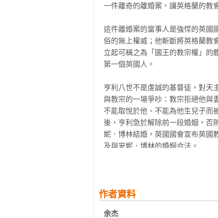
《大光：宗教改革、觀念對決與國
一件離奇的離婚案，讓英格蘭的教會
的宏觀史著。系列作品一共三卷，
來的五百年歷史變化，其實與基督宗
這件離婚案的當事人是強悍的英國
俗的無上權威；他斬斷將英格蘭教
●第一卷：《清教秩序五百年》——

立起可稱之為「國王的教宗權」的
宗教改革孕育的基督新教精神，如
第一個英國人。

地方催生法治社會及憲政國家，奠定
亨利八世不是虔誠的基督徒，對天
●第二卷：《歐洲的歧路》——

與教宗的一場爭吵：教宗拒絕他與妻子
法國、德國、俄國與義大利等歐陸
不能取悅於他、不能為他生兒子而被拋
命與民族衝突，紛紛陷入極權主義的
後，亨利急於解除前一段婚姻，否
妮．博林結婚，英國國會宣布英國
●第三卷：《華夏轉型二百年》——

及與安妮．博林的婚姻合法。

從晚清到民國的近代中國，面臨「
場，最終淪為無神論的共產專制國家
當然，用亨利八世急於與凱瑟琳離
便像亨利這樣的強勢君主，能輕而
「大光」一詞出自聖經，象徵了世
持這個變革。當時，亨利擁有廣泛
作者資料
臺灣及使用華語的讀者，一個有別
教人文主義進行教化產生的種種效果
余杰