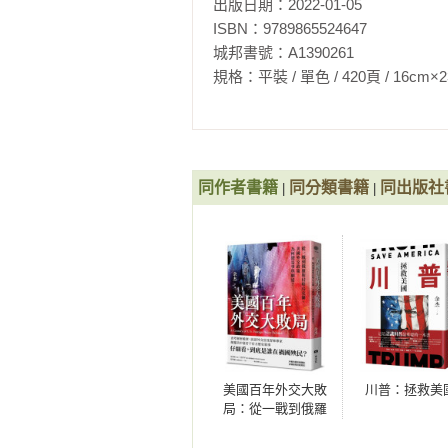
來發展成一個世界性的新教宗派。
出版日期：2022-01-05

為「中庸之道」，即新教和天主教之
ISBN：9789865524647

城邦書號：A1390261

英國國教會的誕生是「國王的宗教
規格：平裝 / 單色 / 420頁 / 16cm×23cm   
派尖銳對立的意見，在國會、教會
進一步變革。這兩派先後演變為保
代英國兩黨制的雛形。

同作者書籍
同分類書籍
同出版社
|
|
經過伊麗莎白女王近半個世紀的統
大：製造業受到鼓勵，商人冒險家
洲胡格諾派教徒和弗蘭德人大量定
來。法國和低地國家受迫害的新教
它可以成為他們的避難中心，而且
的武器、軍需品和砲隊」。堅挺的
成為向全球傳播新教的事業先鋒。

◎錯過了移民美洲新大陸的克倫威爾
美國百年外交大敗
川普：拯救美
局：從一戰到俄羅
斯侵略烏克蘭，美
一六三八年，擁有到北美殖民地特
國外交政策為何總