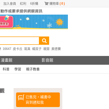
加入會員
紅利
6折購
購物車
(
0
)
野
16647
皮卡丘
寫真
楊双子
親簽
奧德賽
漫畫館
影音館
科普
學習
親子教養
觀
已售完，補書中
貨到通知我