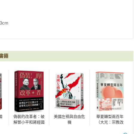
英格蘭的教士說，這種折衷方法是兩個世界的最佳選擇，他們稱之
間的「中間道路」。

改革」的結果，這種不徹底性使英國宗教改革處於未完成狀態。兩
             
、宮廷和民間蔓延開來：一派認為變革恰到好處，另一派認為還需
皇派和清教徒、國教派和不從國教派以及托利黨和輝格黨，成為近
書籍
治，英格蘭成為歐洲最強大和最富有的國家。新教的英格蘭發展壯
租用女王的船隻，在世界貿易中所占的分額愈來愈大。受迫害的歐
居英國，帶來他們的節儉和技工知識，使接受他們的英國富裕起
徒都知道在海的那邊有個國家，為一名「聰明的年輕女王」統治，
準備幫助他們。以前不設防的英國，補充了「比任何別的國家更多
貨幣、擴大的貿易、不斷增加的財富、日益增強的安全感，使英國
，成為英國的「護國公」

國
偽裝的改革者：破
美國左禍與自由危
華夏轉型兩百年
解鄧小平和蔣經國
機
（大光：宗教改
神話
革、觀念對決與國
許狀的英國紳士約翰．漢普頓與表弟等人登上一艘停泊在泰晤士河
族興衰【第三