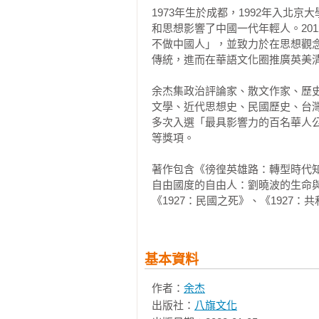
1973年生於成都，1992年入北
亨利八世先後有過六次婚姻，以莫
和思想影響了中國一代年輕人。20
馬教廷更「正宗」的天主教徒自居
不做中國人」，並致力於在思想觀
格蘭教會通過《十信條》，五條涉
傳統，進而在華語文化圈推廣英美清
徒與順從的羅馬天主教徒達成初步
端迷信。

余杰集政治評論家、散文作家、歷
文學、近代思想史、民國歷史、台
亨利八世去世後，其子愛德華六世（E
多次入選「最具影響力的百名華人
書》，廢除贖罪彌撒等儀式。愛德華
等獎項。

「血腥瑪麗」（Bloody Mary
著作包含《徬徨英雄路：轉型時代
之後，英國迎來「賢明女王」和「
自由國度的自由人：劉曉波的生命
《1927：民國之死》、《1927：
的優秀典型。緩和國內宗教矛盾是
年，英國主教區會議公布對《三十
屬於新教，但措辭方式盡量不刺激天
基本資料
經歷了一個暴風驟雨的特殊時期後
王國和英格蘭國教會的權威；第二
作者：
余杰
程中為全體英格蘭人規定了一種劃
出版社：
八旗文化