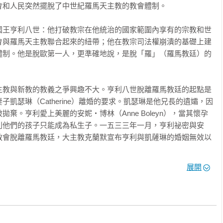
族興衰》是華語世界第一部綜論清教徒歷史，及英美保守主義思想
和人民突然擺脫了中世紀羅馬天主教的教會體制。

深入探討英美、歐洲與東亞三個地區，從十六世紀宗教改革運動以
教文化及清教徒的觀念秩序有著密切聯繫。三卷主題分別如下：

國王亨利八世：他打破教宗在他統治的國家範圍內享有的宗教和世
會與羅馬天主教聯合起來的紐帶；他在教宗司法權崩潰的基礎上建
體制。他是脫歐第一人，更準確地說，是脫「羅」（羅馬教廷）的
何推動荷蘭、日內瓦、英國及美國等清教國家的獨立，並且在這些
現代文明的基礎？

主教與新教的教義之爭興趣不大。亨利八世脫離羅馬教廷的起點是
凱瑟琳（Catherine）離婚的要求。凱瑟琳是他兄長的遺孀，因
國家以及東亞的日本，為何在現代化的過程當中，持續引發暴力革
棄。亨利愛上美麗的安妮‧博林（Anne Boleyn），當其懷孕
災難？

則他們的孩子只能成為私生子。一五三三年一月，亨利祕密與安
教會脫離羅馬教廷，大主教克蘭默宣布亨利與凱薩琳的婚姻無效以
千年未有之大變局」，多次推動「西化」改革，為何總是以失敗收
展開
？

婚來解釋英格蘭宗教改革的原因過於簡單化了。沒有一個國王，即
易舉地推動一場宗教革命，除非人民生活中有大量因素使得他們支
人在黑暗中追求光明、在絕望中祈求希望的時刻。相信本書能帶給
的支持力量：民眾中蘊含著對天主教教士的深惡痛絕，英格蘭基督
於傳統史觀的全新歷史圖像。
，以及路德的主張在全國的傳播。
