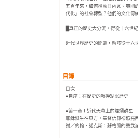
五百年來，如何推動日內瓦、英國
代化」的社會轉型？他們的文化傳統
█真正的歷史大分流，得從十六世紀
近代世界歷史的開端，應該從十六
大發現」。宗教改革源自於馬丁‧
別，促使歷經中世紀的西方基督教
宗（Reformed church）。

目錄
喀爾文思想從十六世紀開始傳播至
（Puritan）；在蘇格蘭地區的追隨者
目次

在歐陸各地及北美大陸，形成了大
●自序：在歷史的轉捩點寫歷史

「觀念秩序」形成了強大的社會力量
●第一章∣近代天幕上的燦爛群星

█清教徒的觀念秩序，不只追求自由
耶穌誕生在東方，基督信仰卻照亮
謝／約翰．諾克斯：蘇格蘭的勇武派
「觀念秩序」（Ethos）是古希