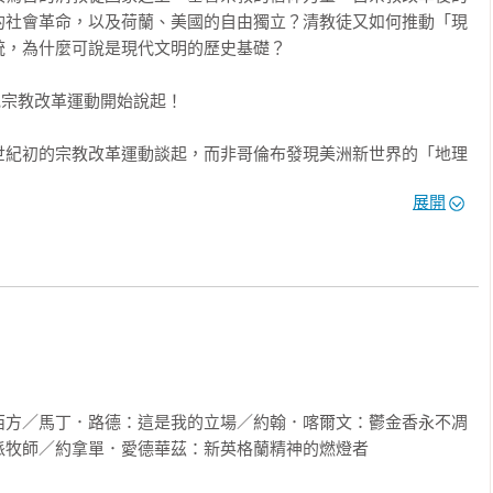
的社會革命，以及荷蘭、美國的自由獨立？清教徒又如何推動「現
，為什麼可說是現代文明的歷史基礎？

宗教改革運動開始說起！

世紀初的宗教改革運動談起，而非哥倫布發現美洲新世界的「地理
路德對舊教會腐敗的批判，並且陸續形成了各種不同的基督新教派
展開
傳統得以煥然一新。其中最重要的一支，便是以喀爾文為首的歸正
西歐各地，他在英格蘭地區的追隨者被稱為「清教徒」
，則建立了「長老會」（Presbyterian church）。直到十七世紀，
大小小各種由清教徒與長老會信眾所組建的社區共同體，他們的
，開啟了邁向現代化進程的歷史序幕。

，更是推動世界現代化的核心力量！

西方／馬丁．路德：這是我的立場／約翰．喀爾文：鬱金香永不凋
牧師／約拿單．愛德華茲：新英格蘭精神的燃燈者

臘哲學家亞里斯多德使用的政治學概念，意指一個社區、國家的信仰傳