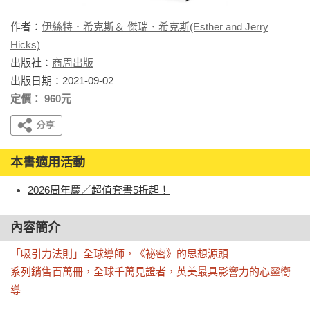
作者：
伊絲特．希克斯＆ 傑瑞．希克斯(Esther and Jerry
Hicks)
出版社：
商周出版
出版日期：2021-09-02
定價： 960元
本書適用活動
2026周年慶／超值套書5折起！
內容簡介
「吸引力法則」全球導師，《祕密》的思想源頭

系列銷售百萬冊，全球千萬見證者，英美最具影響力的心靈嚮
導