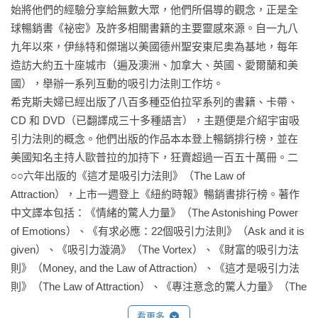
始將他們的經驗分享給無數大眾，他們所倡導的觀念，正是全
球暢銷書《祕密》及許多相關書籍的主要靈感來源。自一九八
九年以來，伊絲特和傑瑞以美國德州聖安東尼奥為基地，每年
造訪大約五十座城市（遍及澳洲、加拿大、英國、愛爾蘭和美
國），舉辦一系列互動的吸引力法則工作坊。

希克斯夫婦已經出版了八百多種亞伯拉罕系列的書籍、卡帶、
CD 和 DVD（已翻譯成三十多種語言），主題便是介紹宇宙吸
引力法則的概念。他們出版的作品本本登上暢銷排行榜，並在
美國知名主持人歐普拉的加持下，狂賣超過一百五十萬冊。二
○○六年出版的《這才是吸引力法則》（The Law of 
Attraction），上市一週登上《紐約時報》暢銷書排行榜。著作
中文譯本包括：《情緒的驚人力量》（The Astonishing Power 
of Emotions）、《有求必應：22個吸引力法則》（Ask and it is 
given）、《吸引力漩渦》（The Vortex）、《財富的吸引力法
則》（Money, and the Law of Attraction）、《這才是吸引力法
則》（The Law of Attraction）、《專注意念的驚人力量》（The 
Amazing Power of Deliberate Intent）。
看更多