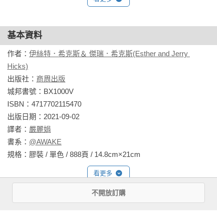
基本資料
作者：
伊絲特．希克斯＆ 傑瑞．希克斯(Esther and Jerry 
Hicks)
出版社：
商周出版
城邦書號：BX1000V

ISBN：4717702115470

出版日期：2021-09-02

譯者：
嚴麗娟
書系：
@AWAKE
規格：膠裝 / 單色 / 888頁 / 14.8cm×21cm                
看更多
不開放訂購
相關書籍