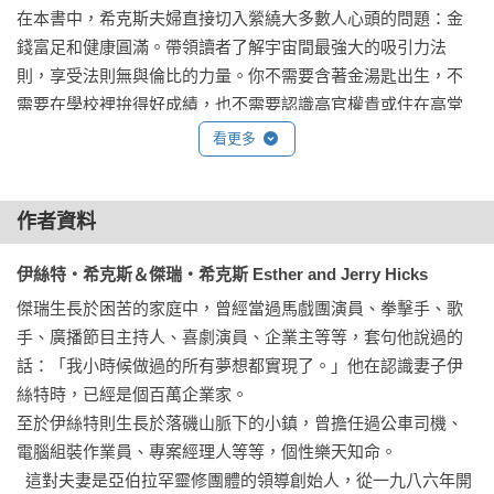
在本書中，希克斯夫婦直接切入縈繞大多數人心頭的問題：金
錢富足和健康圓滿。帶領讀者了解宇宙間最強大的吸引力法
則，享受法則無與倫比的力量。你不需要含著金湯匙出生，不
需要在學校裡拚得好成績，也不需要認識高官權貴或住在高堂
大廈，體型、膚色、性別、宗教等等因素更沒有關係……你只
看更多
要學會轉換思考，訴說美好的人生故事。

◆《這才是吸引力法則》

作者資料
本書是關於吸引力法則的緣起，講述希克斯夫婦如何與宇宙力
伊絲特‧希克斯＆傑瑞‧希克斯 Esther and Jerry Hicks
量亞伯拉罕溝通，如何轉譯亞伯拉罕的教導。透過這本書，你
將了解掌管宇宙強大法則背後的真正意義。你將學到，所有想
傑瑞生長於困苦的家庭中，曾經當過馬戲團演員、拳擊手、歌
要和不想要的事物，都透過這最強大的力量帶到你們眼前，你
手、廣播節目主持人、喜劇演員、企業主等等，套句他說過的
也將明白要怎麼利用這股力量。最後，你們會更明白，為什麼
話：「我小時候做過的所有夢想都實現了。」他在認識妻子伊
會有這樣的人生，也明白周圍的人為什麼會有這樣的際遇。本
絲特時，已經是個百萬企業家。

書帶你進入吸引力法則的世界，教你如何專注意念於創造，如
至於伊絲特則生長於落磯山脈下的小鎮，曾擔任過公車司機、
電腦組裝作業員、專案經理人等等，個性樂天知命。

  這對夫妻是亞伯拉罕靈修團體的領導創始人，從一九八六年開