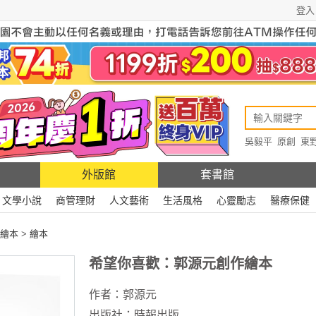
登入
吳毅平
原創
東
原創
Rewire
外版館
套書館
文學小說
商管理財
人文藝術
生活風格
心靈勵志
醫療保健
繪本
>
繪本
希望你喜歡：郭源元創作繪本
作者：
郭源元
出版社：
時報出版