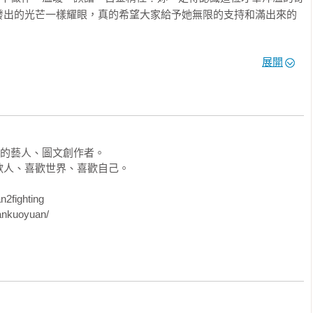
發出的光芒一樣耀眼，真的希望大家給予她無限的支持和滿出來的
孩大人都會愛上的繪本，獻給每個時期不同的你們。」

展開
雲飄散後，唯有那些小小的、細膩的幸福，像雨後的彩虹，讓人會心
書之後，我最愛的一本書！」



亮的藝人、圖文創作者。

人、喜歡世界、喜歡自己。

 無注音
fighting

ankuoyuan/