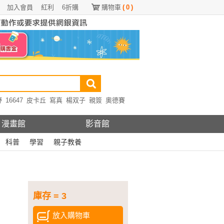
加入會員
紅利
6折購
購物車
(
0
)
野
16647
皮卡丘
寫真
楊双子
親簽
奧德賽
漫畫館
影音館
科普
學習
親子教養
庫存 = 3
放入購物車