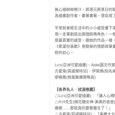
無心插柳柳橙汁，郭源元將某日的
為插畫創作者，畫著畫著，竟促成了
平常就會將生活中的小小感受畫下
用一支筆創造出兩個經典角色，一
是最真實的感受，跟她的作品一樣，
《希望你喜歡》用簡單的情節與筆
經的初心。

Lu‘s(亞洲可愛插畫)、Aida(圖文
方愛甯(質感模特兒)、伊萊媽(知名親
廖曉喬(微風集團策略長)

【各界名人．拭淚推薦】
△Lu's(亞洲可愛插畫)：「讓人心
△H.H先生(棉花糖女神-美美的
療癒……那就真的要看醫生了！」

△方愛甯(質感模特兒)：「美麗大