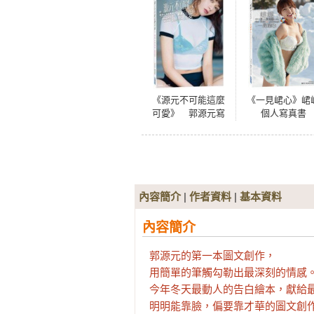
《源元不可能這麼
《一見峮心》峮
可愛》 郭源元寫
個人寫真書
真書
內容簡介
|
作者資料
|
基本資料
內容簡介
郭源元的第一本圖文創作，

用簡單的筆觸勾勒出最深刻的情感。
今年冬天最動人的告白繪本，獻給最重
明明能靠臉，偏要靠才華的圖文創