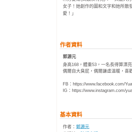
女子！她創作的圖和文字和她所散
愛！」

△伊萊媽(知名親子部落客)：「小
△梁以辰(暖心系女演員)：「在烏
一笑，留在心裡最柔軟的地方。」

△郭源元(本書作者)：「這是繼臉
作者資料
【本書特色】
郭源元
◆友情的、愛情的、親情的都可以 
身高168，體重53，一名長得算漂
◆最適合送給你最在乎的人 

偶爾自大臭屁，偶爾謙虛溫暖，喜歡
◆3~99歲適讀 

◆規格：16*16公分 / 全彩 /  精裝 /
FB：https://www.facebook.com/Yuan2
IG：https://www.instagram.com/yu
基本資料
作者：
郭源元