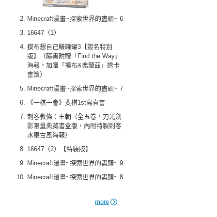
Minecraft漫畫~探索世界的盡頭~ 6
16647（1）
摸布想自己賺罐罐3【簽名特別
版】（隨書附贈「Find the Way」
海報，加贈「摸布&弗蘭茲」透卡
書籤）
Minecraft漫畫~探索世界的盡頭~ 7
《一棋一會》斐棋1st寫真書
刺客教條：王朝（全五卷，刀光劍
影限量典藏書盒版，內附特製刺客
水墨古風海報）
16647（2）【特裝版】
Minecraft漫畫~探索世界的盡頭~ 9
Minecraft漫畫~探索世界的盡頭~ 8
more