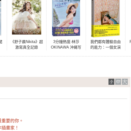
峮
《舒子晨Nikita》超
3分鐘熱度-林莎
我們都有體驗自由
激寫真全記錄
OKINAWA 沖繩写
的能力：一個女演
真-
員的愛與生命告解
【作者親簽版】
（隨書附限量：林
辰唏〈仔仔向你請
安〉精美寫真海
報）


要的你。  

作插畫家！