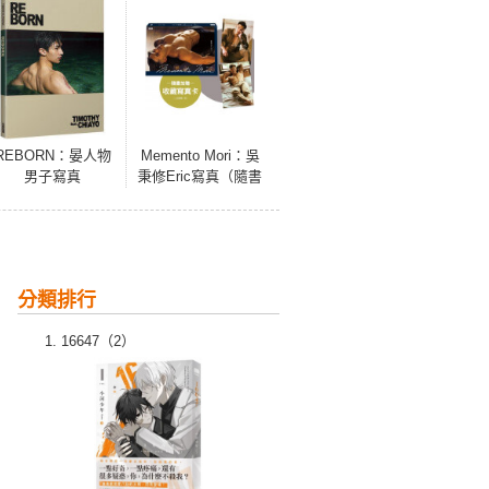
REBORN：晏人物
Memento Mori：吳
男子寫真
秉修Eric寫真（隨書
加贈：收藏寫真
卡；二款隨機一
款）
分類排行
16647（2）