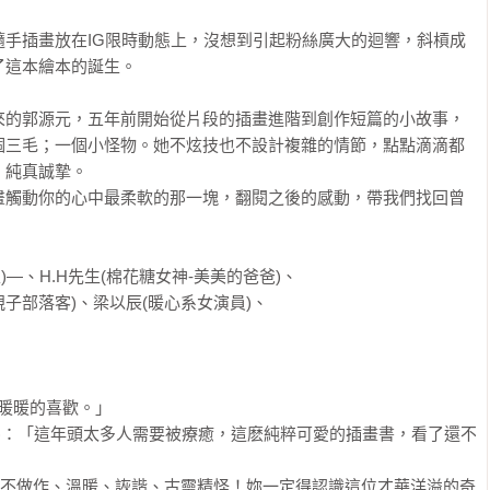
隨手插畫放在IG限時動態上，沒想到引起粉絲廣大的迴響，斜槓成
這本繪本的誕生。

來的郭源元，五年前開始從片段的插畫進階到創作短篇的小故事，
個三毛；一個小怪物。她不炫技也不設計複雜的情節，點點滴滴都
純真誠摯。

畫觸動你的心中最柔軟的那一塊，翻閱之後的感動，帶我們找回曾
作家)—、H.H先生(棉花糖女神-美美的爸爸)、

子部落客)、梁以辰(暖心系女演員)、

裡暖暖的喜歡。」

爸爸)：「這年頭太多人需要被療癒，這麽純粹可愛的插畫書，看了還不
方不做作、溫暖、詼諧、古靈精怪！妳一定得認識這位才華洋溢的奇