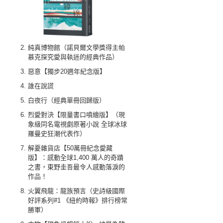
純真博物館（諾貝爾文學獎得主帕
慕克探究愛與執迷的經典作品）
惡意【獨步20週年紀念版】
誰在說謊
白夜行（經典單冊回歸版）
烈愛對決【限量書口噴繪版】（現
象級同名電視劇原著小說 全球冰球
羅曼史狂潮代表作）
解憂雜貨店【50萬冊紀念愛藏
版】：感動全球1,400 萬人的奇蹟
之書，東野圭吾最令人感動落淚的
作品！
火翼飛龍：龍族預言（史詩級國際
好評系列#1 《紐約時報》排行榜常
勝軍）