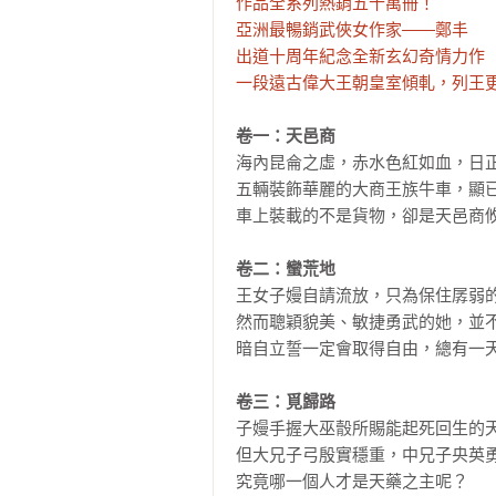
作品全系列熱銷五十萬冊！

亞洲最暢銷武俠女作家——鄭丰

出道十周年紀念全新玄幻奇情力作

一段遠古偉大王朝皇室傾軋，列王
卷一：天邑商
海內昆侖之虛，赤水色紅如血，日正
五輛裝飾華麗的大商王族牛車，顯已
車上裝載的不是貨物，卻是天邑商攸
卷二：蠻荒地
王女子嫚自請流放，只為保住孱弱的
然而聰穎貌美、敏捷勇武的她，並不
暗自立誓一定會取得自由，總有一天
卷三：覓歸路
子嫚手握大巫䐨所賜能起死回生的天
但大兄子弓殷實穩重，中兄子央英勇
究竟哪一個人才是天藥之主呢？
