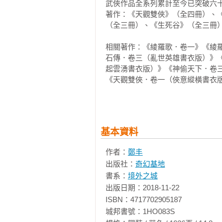
武俠作品全系列累計至今已突破六十
著作：《天觀雙俠》（全四冊）、
（全三冊）、《生死谷》（全三冊）
相關著作：《綾羅歌．卷一》《綾
石傳．卷三（亂世英雄書衣版）》
起雲湧書衣版）》《神偷天下．卷
《天觀雙俠．卷一（俠意縱橫書衣
（俠意縱橫書衣版）》《天觀雙俠
《靈劍．卷三（劍氣奔騰書衣版）
卷）》《巫王志．卷四》《杏花渡
死谷．卷一》《生死谷．卷一（彩
基本資料
谷．卷三（最終卷）》《生死谷．
卷一》《（文庫版）靈劍．卷三》
作者：
鄭丰
版）靈劍．卷六（完）》《（文庫
出版社：
奇幻基地
終卷）》《奇峰異石傳．卷二》《
書系：
境外之城
《（文庫版）天觀雙俠．卷三》《
出版日期：2018-11-22

《（文庫版）天觀雙俠．卷八（完
四》《（文庫版）奇峰異石傳．卷
ISBN：4717702905187

卷二》《（文庫版）奇峰異石傳．
城邦書號：1HO083S

異石傳．卷四》《神偷天下．卷一