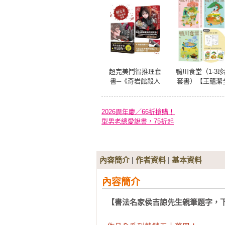
超完美鬥智推理套
鴨川食堂（1-3珍
書─《奇岩館殺人
套書）【王蘊潔
案》＋《我已經準
新譯本+臺灣獨家
備好復仇了》★附
者專訪親簽小誌+
著名插畫家光宗薰
貝母繪製明信
2026周年慶／66折搶購！
繪製封面明信片一
組】
型男老總愛說書，75折起
張
內容簡介
|
作者資料
|
基本資料
內容簡介
【書法名家侯吉諒先生親筆題字，