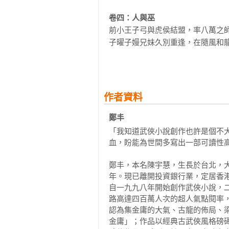
卷四：人與巫
前小王子弓與虎侯結盟，率八萬之師
子曜子嫚兄妹久別重逢，在隨風和龍
然而情勢急轉直下，多師在一夕之間
恢復了長年封鎖的大巫之能；隨風則
卷五：巫之王
作者資料
成為天巫的大巫䐨終於回歸天邑商，
婦好得鬼童和醜方之助，決心重奪天
鄭丰
留在天邑商的小巫子載盡心救回遭巫
「我知道武俠小說創作也許是個不
子曜則與魚婦和蛇族結盟，趕回天邑
血，盼能為世間多寫出一部可讀性高
同一時候，御龍族之首祕密命鼠方赴
各方人馬當時均未能預料，這場天邑
鄭丰，本名陳宇慧，生長於台北，
年。現已離開投資銀行業，定居香港
真正的驚世之戰就將在冥界展開，
自一九九八年開始創作武俠小說，
路高達四百萬人次的超人氣點閱率
認為集金庸的大氣、古龍的佈局、
金庸」；作品以經典古武俠風格磅礡