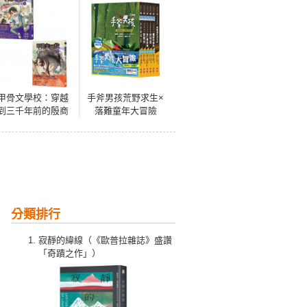
甲骨文學校：穿越
手斧男孩荒野求生×
到三千年前的殷商
落難童年大冒險
王朝（套書上+下）
【紐伯瑞文學獎作
(限量贈送甲骨文學
家Gary Paulsen經
校占卜籤運筆)
典代表作．35萬冊
暢銷紀念版】(套書
6冊)
分類排行
寂靜的緯線（《歐普拉雜誌》盛讚
「奇蹟之作」）