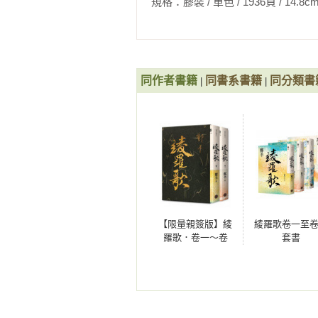
規格：膠裝 / 單色 / 1936頁 / 14.8cm×21cm
版）神偷天下．卷一》《（文庫版
神偷天下．卷五》《（文庫版）神
一》《靈劍．卷三（最終卷）》《
同作者書籍
同書系書籍
同分類書
|
|
【限量親簽版】綾
綾羅歌卷一至
羅歌．卷一～卷
套書
二．限量作者親簽
精緻燙金典藏書盒
版