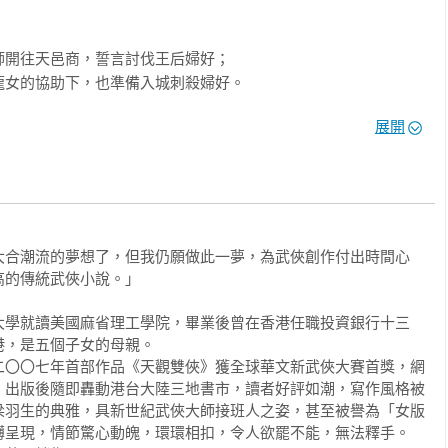
開往天邑商，誓言討伐王后婦好；

女的協助下，也準備入城刺殺婦好。

分崩離析，子曜在姜的引領下登上神樹之巔，

展開
帶著瀕死的子嫚趕往北境，試圖解救她的性命……

逼迫王后婦好倉皇逃離；

邑商，自任女王。

術禁錮的王昭，重拾王子身分；

大合潮流的夢想了，但我仍願做此一夢，為武俠創作付出時間心
商抵抗婦好之師。

的傳統武俠小說。」

昆吾山挖掘黃泉，尋找通往冥界之路。

商攻守之戰不過是首序曲，

大學就讀美國麻省理工學院，畢業後曾在香港任職投資銀行十三
，是五個子女的母親。

揭開八百年前那對宿敵之間的恩仇祕辛……
二〇〇七年首部作品《天觀雙俠》獲全球華文新武俠大賽首獎，網
，出版後隨即轟動港台大陸三地書市，讀者好評如潮，寫作風格被
梁羽生的典雅，具新世紀武俠大師接班人之姿，甚至被譽為「女版
呈現，情節驚心動魄，環環相扣，令人欲罷不能，無法釋手。
