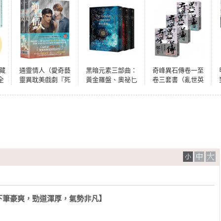
藏
通靈情人（愛奇藝
黑暗元素三部曲：
奇峰異石傳卷一至
全
靈異耽美戲劇『死
黃金羅盤、奧祕匕
卷三套書（亂世英
作
亡使者』原著小
首、琥珀望遠鏡
雄書衣版）
川
說，上下冊不分
（HBO╳BBC聯手
片
售）
重金鉅獻同名影集
原著小說 故事大師
菲力普．普曼燙金
簽名典藏本）
下筆豪爽，勁道渾厚，氣勢非凡】