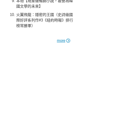
本物【現象級暢銷小說，被譽為韓
國文學的未來】
火翼飛龍：隱密的王國（史詩級國
際好評系列作#3《紐約時報》排行
榜常勝軍）
more