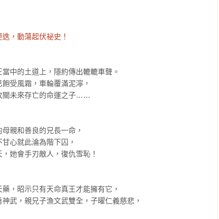
更迭，動蕩起伏祕史！
當中的土道上，隱約傳出轆轆車聲。

飽受風霜，車輪覆滿泥濘，

關未來存亡的命運之子……

母親和善良的兄長一命，

甘心就此淪為階下囚，

，她會手刃敵人，復仇雪恥！

藥，昭示只有天命真王才能擁有它，

神武，親兄子漁文武雙全，子曜仁義慈悲，
