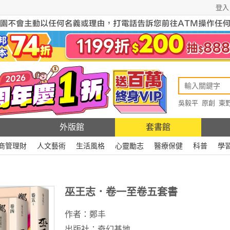
登入
吳毅平
原創
東
原創
Rewire
外版館
套書館
商管理財
人文藝術
生活風格
心靈勵志
醫療保健
科普
學
巫王志．卷一至卷五套書
作者：
鄭丰
出版社：
奇幻基地