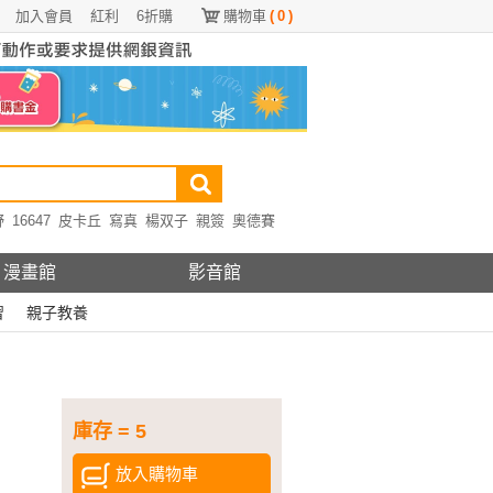
加入會員
紅利
6折購
購物車
(
0
)
野
16647
皮卡丘
寫真
楊双子
親簽
奧德賽
漫畫館
影音館
習
親子教養
庫存 = 5
放入購物車