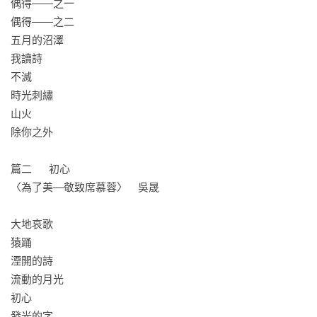
偶得——之一

偶得——之二

五月的沼澤

我讀詩　

不滅　

時光刺繡

山火

除你之外

篇二      初心

〈為了美—敬致席慕蓉〉　吳晟

大地哀歌

猿踊

湮開的詩

流動的月光

初心

發光的字
