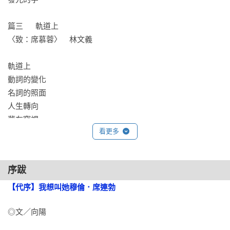
篇三      軌道上

〈致：席慕蓉〉　林文義

軌道上

動詞的變化

名詞的照面

人生轉向

夢在窺視

看更多
篇四      餘生

〈你的族人—寫給席慕蓉〉　陳克華

序跋
現代畫像石

【代序】我想叫她穆倫．席連勃
請給我一首歌

◎文／向陽 

彎曲的河岸

狂歡鶴
