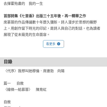
去揮霍殆盡的 我的一生

首部詩集《七里香》出版三十五年後，再一精華之作
席慕蓉的作品傳誦數十年歷久彌新，詩人漫步於思想的曠野
上，用創作留下時光的印記，是詩人與自己的對話，也為讀者
展現了從未窺見的生命面容。
看更多
目錄
〈代序〉我想叫她穆倫．席連勃　向陽

篇一      自敘

〈線條—給慕蓉〉　陳育虹

自敘               
