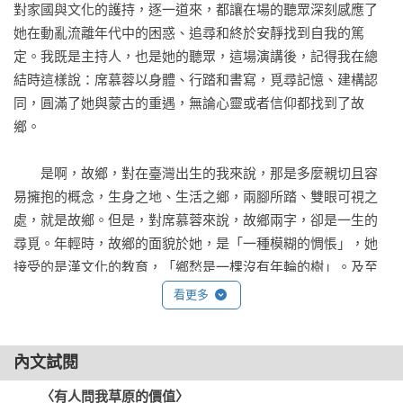
對家國與文化的護持，逐一道來，都讓在場的聽眾深刻感應了
她在動亂流離年代中的困惑、追尋和終於安靜找到自我的篤
定。我既是主持人，也是她的聽眾，這場演講後，記得我在總
結時這樣說：席慕蓉以身體、行踏和書寫，覓尋記憶、建構認
同，圓滿了她與蒙古的重遇，無論心靈或者信仰都找到了故
鄉。

　　是啊，故鄉，對在臺灣出生的我來說，那是多麼親切且容
易擁抱的概念，生身之地、生活之鄉，兩腳所踏、雙眼可視之
處，就是故鄉。但是，對席慕蓉來說，故鄉兩字，卻是一生的
尋覓。年輕時，故鄉的面貌於她，是「一種模糊的惆悵」，她
接受的是漢文化的教育，「鄉愁是一棵沒有年輪的樹」。及至
中年回到蒙古草原，她才看到「少年的父親曾經仰望過的同樣
看更多
的星空」，而終於又在追尋希喇穆倫河源頭後「在母親的土地
上尋回了一個完整的自己」。那是一九八九年的事，但即使如
此，故鄉於她，仍然是必須不斷尋訪、行踏的長路。故鄉於
內文試閱
她，是個過程，不止於土地，還及於歷史，以及這樣不斷反溯
〈有人問我草原的價值〉