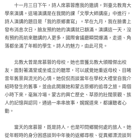
　　十一月三日下午，詩人席慕蓉應我的邀請，到臺北教育大
有人問我草原的價值

學來演講。這場演講是在我開的課「文學大師講座」中進行，
我家隔壁

詩人演講的題目是「我的原鄉書寫」。早在九月，我在臉書上
《沒有墓碑的草原》

發布消息次日，臉友預約她的演講就已額滿。演講這一天，沒
餘生

有預約而前來聽講的人更多，國際會議廳瞬間爆滿，走道、角
伊赫奧仁

落都坐滿了年輕的學生。詩人的魅力，由此可見。

篇五      英雄組曲（二）

　　北教大曾是席慕蓉的母校，她也曾獲北教大頒贈傑出校
〈大雁的傳說—致席慕蓉〉　滿全

友，面對著滿堂或坐或立的聽眾，可以感覺她重返母校、目睹
昔年舊景與流光的心情。她侃侃而談當年在學校大禮堂自我介
英雄博爾朮

紹時發生的舊事，並由此開展她和蒙古原鄉的追尋之旅。兩個
代跋　瘂弦

小時下來，毫無冷場。蒙古的興亡歷史、草原的壯闊景觀、族
〈後記〉海馬迴

人的記憶與認同，通過一串串故事，娓娓道來，都讓聽者心
謝啟
動。

　　當天的席慕蓉，既是詩人，也是叩問鄉關何處的旅人。她
從年輕時的身分困惑談到中年後的返鄉尋根、從異鄉漂流談到