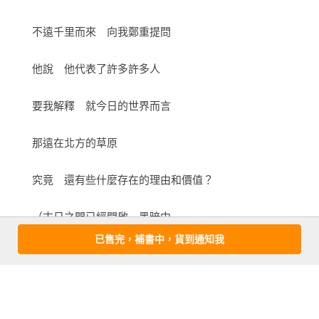
的時空移動之中對蒙古文化、生態的強烈關注。席慕蓉的鄉愁
是動態的鄉愁，整個蒙古的歷史和草原，是這個鄉愁的動脈與
　　不遠千里而來　向我鄭重提問

靜脈，無論發而為詩，書而為文，都和她的生命連結於一，不
離不棄。

　　他說　他代表了許多許多人

　　當天的演講，席慕蓉的解釋是，這鄉愁來自「血緣」，是
　　要我解釋　就今日的世界而言

血脈上的牽繫，只有在一個人遠離族群，或整個族群面臨生存
危機時才會出現，只有在那個時候，血緣才會從生命裡走出來
　　那遠在北方的草原

召喚你。這在她寫給我的一封信中也曾提及：  我之所以想要為
內蒙古發言，只是我的私心，因為草原是我族人的原鄉。若是
　　究竟　還有些什麼存在的理由和價值？

沒有血脈上的牽繫，我會關心嗎？

　　（末日之門已經開啟　黑暗中

　　我相信我恐怕不會像此刻這樣投入的。  我可以理解詩人的
已售完，補書中，貨到通知我
這種鄉愁可能真如她所說，來自血脈，但是我認為猶不只如
　　億萬隻蟲蟻的鱗翅正在熱烈顫動）

此。席慕蓉從一九八九年展開的草原之旅，一如詩經〈蒹葭〉
所說「溯洄從之，道阻且長」，也如屈原〈離騷〉所云「路漫
　　請等一等

漫其修遠兮，吾將上下而求索」那樣，無法僅僅依賴身上所繫
的血源而不以為苦。從一九八九年起，她每年回蒙古一或兩