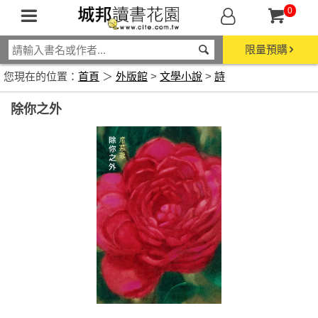
0
限量預購
您現在的位置：
首頁
＞
外版館
>
文學小說
>
詩
除你之外