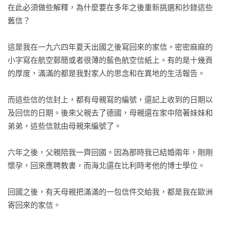
在此必須做些解釋，為什麼要在多年之後重新挑選和抄錄這些
舊信？

五、原鄉的課堂

這是我在一九六四年夏天出國之後寫回來的家信。密密麻麻的
原鄉的課堂

小字寫在航空郵簡或者很薄的藍色航空信紙上。有的是十幾頁
烙在時光裡的印痕

的厚度，滿滿的都是我對家人的思念和在異地的生活報告。

歌．詩．大自然

一個「旁聽生」的課間筆記

而這些信的信封上，都有母親寫的編號，還記上收到的日期以
七顆小石子

及回信的日期。後來父親去了德國，母親還在家中陪著妹妹和
生命的謎題 

弟弟，這些信就由母親來編號了。

附錄：訪談錄——韓春萍與席慕蓉
六年之後，父親陪我一齊回國。因為那時我已結婚兩年，剛剛
懷孕，回來應聘教書，而海北還在比利時考他的博士學位。

回國之後，有天母親把滿滿的一包信件交給我，都是我在歐洲
寄回來的家信。
