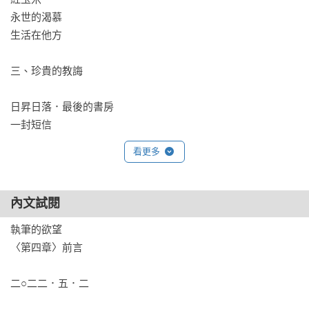
永世的渴慕

生活在他方 

三、珍貴的教誨

日昇日落．最後的書房

一封短信

夜間的課堂

看更多
心靈的饗宴

有一首詩

天穹低處盡吾鄉

內文試閱
心靈的饗宴

執筆的欲望

寒玉堂 

〈第四章〉前言

四、失而復得的記憶

二○二二．五．二

（內含15封從1964到1966的舊信）
