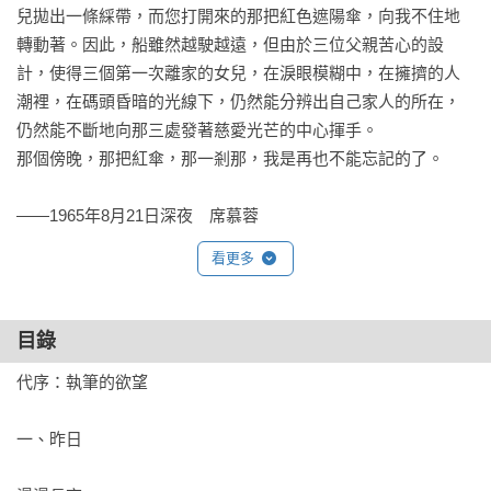
兒拋出一條綵帶，而您打開來的那把紅色遮陽傘，向我不住地
轉動著。因此，船雖然越駛越遠，但由於三位父親苦心的設
計，使得三個第一次離家的女兒，在淚眼模糊中，在擁擠的人
潮裡，在碼頭昏暗的光線下，仍然能分辨出自己家人的所在，
仍然能不斷地向那三處發著慈愛光芒的中心揮手。

那個傍晚，那把紅傘，那一剎那，我是再也不能忘記的了。

——1965年8月21日深夜　席慕蓉
看更多
目錄
代序：執筆的欲望

一、昨日
