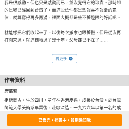
我是很感動。但也只是感動而已，並沒覺得它的珍貴。那時想
的是我已經回到台灣了，而這些信件都是些報喜不報憂的家
信，就算寫得再多再滿，裡面大概都是些不著邊際的好話吧。

就這樣把它們收起來了。以後每次搬家也跟著搬，但是從沒再
打開來過，就這樣地過了幾十年，父母都已不在了……

搬到淡水也有二十多年了，有過幾次想把它們丟掉，又不敢造
看更多
次，怕自己會後悔。父母曾經那樣小心保存的信件。

終於，在二○二○年的秋天，天氣漸漸涼了，拉開抽屜，它又出
作者資料
現在我眼前。

席慕蓉
於是，下定決心，把每一封信都從信封裡取出來，展開、擺
祖籍蒙古，生於四川，童年在香港度過，成長於台灣。於台灣
平、細讀，再把這封信的信封放在整封信的背後，一齊收進透
師範大學美術系畢業後，赴歐深造。一九六六年以第一名的成
明的書夾裡仔細放好。然後，再打開第二封信……一封一封信
績畢業於比利時布魯塞爾皇家藝術學院。

已售完，補書中，貨到通知我
地讀下去，心裡有了個念頭，幸好，幸好我沒有把它們丟棄。