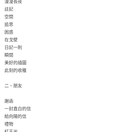
漫漫長夜

註記

空間

追思

困惑

在戈壁

日記一則

瞬間

美好的插圖

此刻的收穫 

二、朋友

謝函

一封直白的信

給向陽的信

禮物

紅玉米
