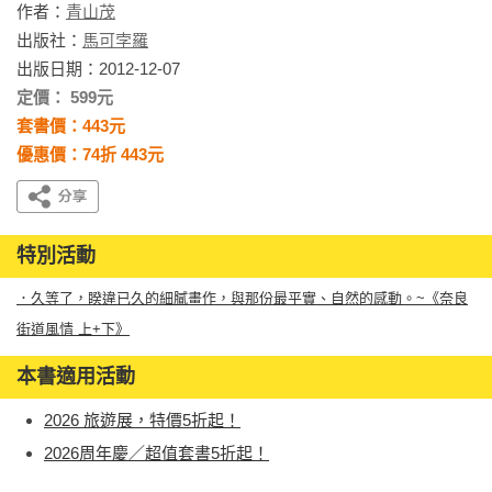
作者：
青山茂
出版社：
馬可孛羅
出版日期：2012-12-07
定價： 599元
套書價：443元
優惠價：74折 443元
特別活動
．久等了，睽違已久的細膩畫作，與那份最平實、自然的感動。~《奈良
街道風情 上+下》
本書適用活動
2026 旅遊展，特價5折起！
2026周年慶／超值套書5折起！