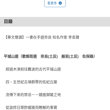
看更多
【精采內容】
鏤刻著長長歷史的城鎮，並未曲媚旅人，而是靜悄地、溫柔地
目錄
接納著我們。

五条新町西川沿線的曲折小巷、飄散著杉材香氣的櫻井南町
等，現在都成了我最熟稔的小鎮。

【專文導讀】一書在手遊奈良 知名作家 李長聲
沒有哪塊土地像大和這樣，走到哪兒都聞得到歷史氣味。

經過時間的洗禮，山依然是山，而河也若無其事地悠遠流長。

平城山道（歌姬街道　奈良(土反)　般若(土反)　佐保路）
作者在當記者的時候重回猶如故鄉般的奈良，走訪了充滿回憶
經過木津前往難波的古代平城山道
的景點，採訪許多的人事，想到求學時期的好友，卻因為戰爭
的緣故各奔東西，直到自己漸入中年，景色依舊，人事已非。
  四、五世紀古墳群聚的佐紀丘陵
那些千百年的皇陵古剎、古民房，都曾經是自己兒時遊玩撒野
的樂園。而傳承百年的產業，如醬油釀造廠、金工燈具、漬物
  流傳下來的禁忌－－踏進御陵之地
甜點與茶葉等等，則因為有職人的堅持，得以保留這份美好。

  從盜挖日葉酢媛陵而瞭解的事實