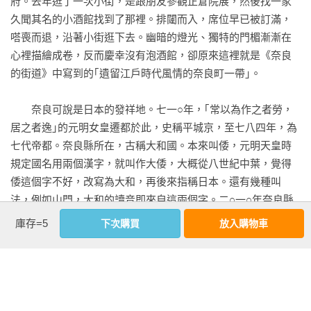
府。去年逛了一次小街，是跟朋友參觀正倉院展，然後找一家
久聞其名的小酒館找到了那裡。排闥而入，席位早已被訂滿，
前往難波的最短道路－－暗□越嶺
嗒喪而退，沿著小街逛下去。幽暗的燈光、獨特的門楣漸漸在
心裡描繪成卷，反而慶幸沒有泡酒館，卻原來這裡就是《奈良
  活躍於生駒、矢田丘陵的行基
的街道》中寫到的｢遺留江戶時代風情的奈良町一帶｣。
  以生駒山一帶為道場的役小角
　　奈良可說是日本的發祥地。七一○年，｢常以為作之者勞，
居之者逸｣的元明女皇遷都於此，史稱平城京，至七八四年，為
七代帝都。奈良縣所在，古稱大和國。本來叫倭，元明天皇時
大和郡山之道（矢田街道　城下町之道　下道）
規定國名用兩個漢字，就叫作大倭，大概從八世紀中葉，覺得
倭這個字不好，改寫為大和，再後來指稱日本。還有幾種叫
  大和郡山之城與金魚
法，例如山門，大和的讀音即來自這兩個字。二○一○年奈良縣
隆重紀念遷都平城京一千三百周年，標題是｢奈良──日本之
  心跳加快的城下風化區－－岡町和洞泉寺町
庫存=5
下次購買
放入購物車
始｣，大興土木，重建大極殿。事後去遊覽，從朱雀門（一九九
八年重建）遙望大極殿，好一片空空蕩蕩。
  斑鳩之道
　　奈良的最大魅力在歷史，尤其與中國古代有關的歷史，走
  跑新聞時代採訪火災後的法隆寺金堂
進奈良就走進日本古代史，也彷彿走進中國的唐代。奈良有多