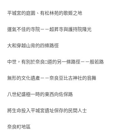
飛鳥與奈良時代的傳說與神話，皇宮深苑的恩怨，有大家耳熟
能詳的役小角，還有以陰陽師出名的菅原道真與安倍晴明；直
  平城宮的庭園、有松林苑的歌姬之地
至近代，其地方獨特氣質，讓黑澤明、溝口健二不約而同選擇
此地為電影拍攝場景。森鷗外每年都會到奈良一次，詩人正岡
  運氣不佳的寺院－－超昇寺與護持院隆光
子規和會津八一為奈良吟詠讚嘆。除卻這些京城舊聞，作者娓
娓道來童年歡樂時光、小鎮古城曾經的繁華與衰落，以及巷里
  大和穿越山背的四條路徑
間引人深思的記事，搭配澤田重隆大師的細膩畫作，更增添一
份思古幽情。

  中世，有別於奈良□道的另一條路徑－－般若路
【名家推薦】
  無形的文化遺產－－奈良豆比古神社的翁舞
◎李長聲（知名作家）專文推薦

  八世紀盛極一時的東西向佐保路
【本書特色】
◎搭配澤田重隆五十張精美素描插圖，內容生動精彩。

  將生命投入平城宮遺址保存的民間人士
◎上下兩冊分別以奈良北部和南部為主，介紹各市町的歷史文
化、建築遺跡和地方名物等等。

  奈良町地區
◎引用日本古代史、神話傳說、文學經典等等，以深入淺出、