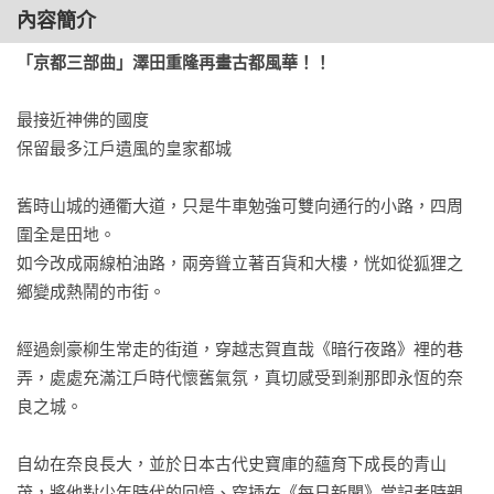
內容簡介
「京都三部曲」澤田重隆再畫古都風華！！
最接近神佛的國度

保留最多江戶遺風的皇家都城

舊時山城的通衢大道，只是牛車勉強可雙向通行的小路，四周
圍全是田地。

如今改成兩線柏油路，兩旁聳立著百貨和大樓，恍如從狐狸之
鄉變成熱鬧的市街。

經過劍豪柳生常走的街道，穿越志賀直哉《暗行夜路》裡的巷
弄，處處充滿江戶時代懷舊氣氛，真切感受到剎那即永恆的奈
良之城。

自幼在奈良長大，並於日本古代史寶庫的蘊育下成長的青山
茂，將他對少年時代的回憶、穿插在《每日新聞》當記者時親