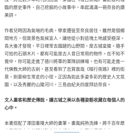
臨的歷史事件、自己挖掘的小故事中，串起滿滿一冊奈良的讚
美詩。

作者兒時因為氣喘的毛病，舉家遷徙至奈良居住，雖然是個鄉
間地方，但是景色氣候宜人，讓他從小對這塊土地感受極深。
長大後才發現，平日裡常去蹓躂的山野間，是古城皇陵。隨手
可拾的石頭木片，都有可能是古人昔日常用的物件。在不知不
覺中，你可能走進了德川將軍的軍隊訓練場，也有可能走進一
代佛教大師的古剎，甚至看到了志賀直哉《暗行夜路》裡的街
景，劍豪柳生常走的小徑。正因為如此多姿多彩的歷史人文氛
圍，以及秀麗的山陵河川，三島由紀夫四度拜訪奈良。

文人墨客和歷史傳說，讓古城之美以各種姿態收藏在每個人的
心中。
本書搭配了澤田重隆大師的畫筆，畫風純熟洗練，將千百年歷
史風霜與大自然渾然融合的古都奈良，如實地傳達出來。
