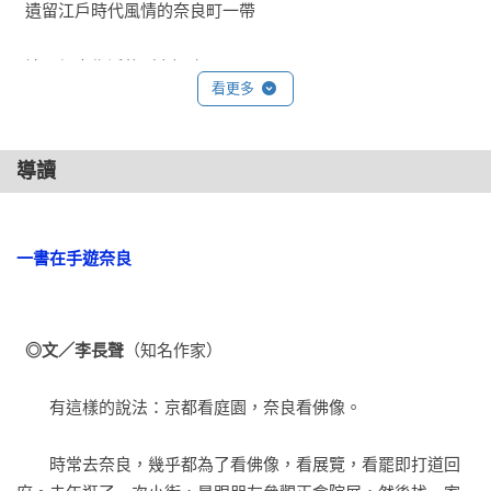
輕鬆又不失知識性的方式帶領讀者一探奈良之美。

  遺留江戶時代風情的奈良町一帶
◎想透過古道或現今主要幹道路線細細體會奈良的魅力，是散
步、觀光旅行的絕佳導覽書。
  讓元興寺復活的□村泰□師父
看更多
瀧(土反)道（柳生街道　東山街道）
導讀
  酒坊今西家與春鹿會
一書在手遊奈良
  志賀宅邸、新藥師寺的高(火田)一帶
  經過圓通寺前往柳生的瀧(土反)道
◎文／李長聲
（知名作家）
  光仁陵與太安萬侶之墓所在的東山街道
　　有這樣的說法：京都看庭園，奈良看佛像。
　　時常去奈良，幾乎都為了看佛像，看展覽，看罷即打道回
大(土反)街道（暗□越嶺　矢田丘陵　生駒山麓）