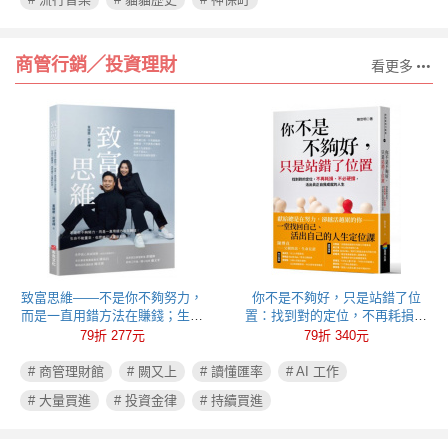
商管行銷╱投資理財
看更多
致富思維——不是你不夠努力，
你不是不夠好，只是站錯了位
而是一直用錯方法在賺錢；生命
置：找到對的定位，不再耗損、
不能重來，但思維可以重新彩
不必硬撐，活出真正自我成就的
79折 277元
79折 340元
排！
人生
# 商管理財館
# 闕又上
# 讀懂匯率
# AI 工作
# 大量買進
# 投資金律
# 持續買進