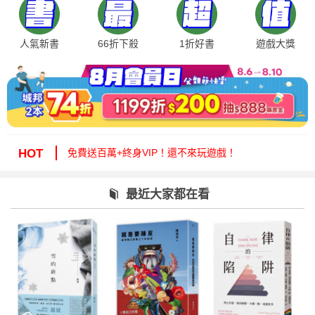
人氣新書
66折下殺
1折好書
遊戲大獎
絕版35折，年度唯一！快來周年慶逛逛！
免費送百萬+終身VIP！還不來玩遊戲！
HOT
周年慶1折起！滿額再減15%送6折券！
城邦讀書花園提醒您：嚴防詐騙，小心求證！
最近大家都在看