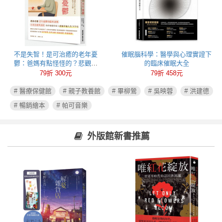
不是失智！是可治癒的老年憂
催眠腦科學：醫學與心理實證下
鬱：爸媽有點怪怪的？悲觀易
的臨床催眠大全
怒、健忘失眠可能都是心病！照
79折 300元
79折 458元
護必讀老年憂鬱症指南
# 醫療保健館
# 親子教養館
# 畢柳鶯
# 吳映蓉
# 洪建德
# 暢銷繪本
# 帕可音樂
外版館新書推薦