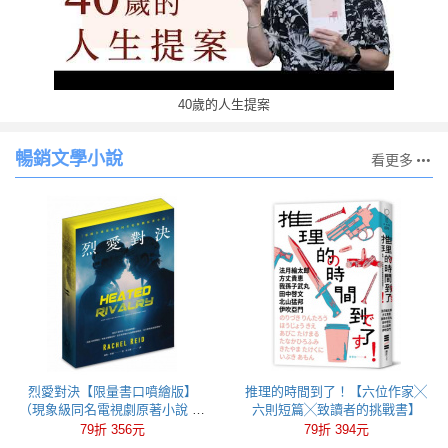
40歲的人生提案
暢銷文學小說
看更多
烈愛對決【限量書口噴繪版】
推理的時間到了！【六位作家╳
（現象級同名電視劇原著小說 全
六則短篇╳致讀者的挑戰書】
球冰球羅曼史狂潮代表作）
79折 356元
79折 394元