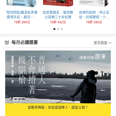
回
雪的終點(暖淚系青春
就是要躁反：臺灣獨
自律的陷阱：停止盲
愛情天后‧晨羽，全
立音樂三十年紀實
從，別再硬撐，少做
新加筆黑暗純愛系列
一點，成就更多
79折 284元
79折 442元
79折 340元
最終曲！)
每月必讀選書
更多選書
當戰爭降臨，你該當個軍人，還是父親？