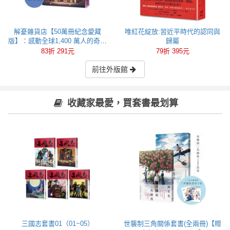
解憂雜貨店【50萬冊紀念愛藏
唯紅花綻放:習近平時代的認同與
版】：感動全球1,400 萬人的奇蹟
歸屬
之書，東野圭吾最令人感動落淚
83折 291元
79折 395元
的作品！
前往外版館
收藏家最愛，買套書最划算
三國志套書01（01~05）
世襲制三角關係套書(全兩冊)【贈