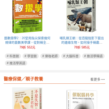
藝數摺學2：20堂用指尖探索幾何
哺乳類王朝：從恐龍陰影下竄出
規律的藝數美學課，從對稱全等
的邊緣生物，如何接手稱霸地
到比例相似，動手體驗數學之用
球？
79折 552元
78折 585元
與藝術之美
# 科普館
# 學習館
# 樂咖老師
# 大腦科普
# 推活學韓語
# 推活學英語
醫療保健╱親子教養
看更多