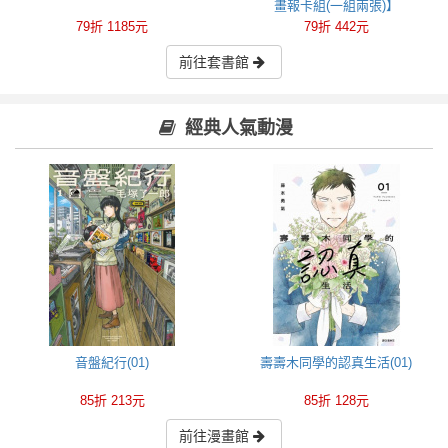
畫報卡組(一組兩張)】
79折 1185元
79折 442元
前往套書館
經典人氣動漫
音盤紀行(01)
壽壽木同學的認真生活(01)
85折 213元
85折 128元
前往漫畫館