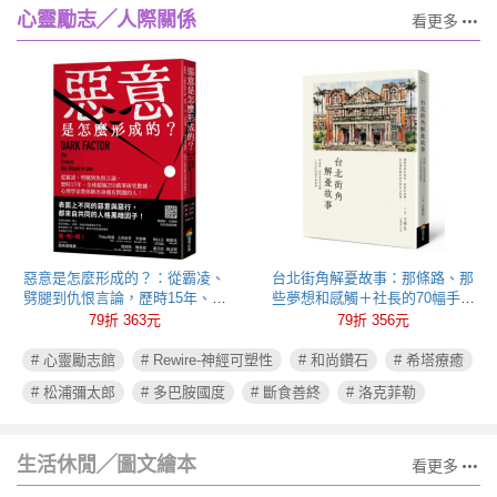
心靈勵志╱人際關係
看更多
惡意是怎麼形成的？：從霸凌、
台北街角解憂故事：那條路、那
劈腿到仇恨言論，歷時15年、全
些夢想和感觸＋社長的70幅手繪
球超過250萬筆研究數據，心理學
插圖
79折 363元
79折 356元
家教你揪出身邊有問題的人！
# 心靈勵志館
# Rewire-神經可塑性
# 和尚鑽石
# 希塔療癒
# 松浦彌太郎
# 多巴胺國度
# 斷食善終
# 洛克菲勒
生活休閒╱圖文繪本
看更多