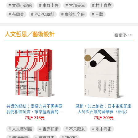
# 文學小說館
# 東野圭吾
# 宮部美幸
# 村上春樹
# 布蘭登
# POPO原創
# 慶餘年全冊
# 三體
人文哲思╱藝術設計
看更多
共識的終結：當權力者不再需要
感動，如此創造：日本電影配樂
我們相信謊言，誰掌握現實的定
大師久石讓的音樂夢（新版）
義權，誰就能操控政治
79折 316元
79折 300元
# 人文藝術館
# 吉原花街
# 不只厭女
# 地中海史
# 流行音樂
# 貓貓歷史
# 神保町