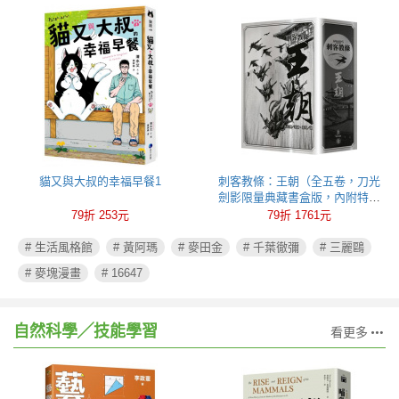
貓又與大叔的幸福早餐1
刺客教條：王朝（全五卷，刀光
劍影限量典藏書盒版，內附特製
刺客水墨古風海報）
79折 253元
79折 1761元
# 生活風格館
# 黃阿瑪
# 麥田金
# 千葉徹彌
# 三麗鷗
# 麥塊漫畫
# 16647
自然科學╱技能學習
看更多