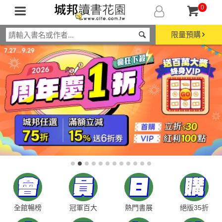
0
限量預購
全館暢榜
冠軍百大
熱門書展
絕版35折