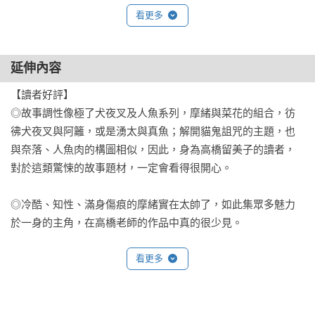
看更多
延伸內容
【讀者好評】

◎故事調性像極了犬夜叉及人魚系列，摩緒與菜花的組合，彷
彿犬夜叉與阿籬，或是湧太與真魚；解開貓鬼詛咒的主題，也
與奈落、人魚肉的構圖相似，因此，身為高橋留美子的讀者，
對於這類驚悚的故事題材，一定會看得很開心。

◎冷酷、知性、滿身傷痕的摩緒實在太帥了，如此集眾多魅力
於一身的主角，在高橋老師的作品中真的很少見。

◎一開始看的時候，感覺故事很老套，沒想到，卻讓我一口氣
看更多
看到最後。老實說，這部作品真的很有趣，所以我決定追下
去。
