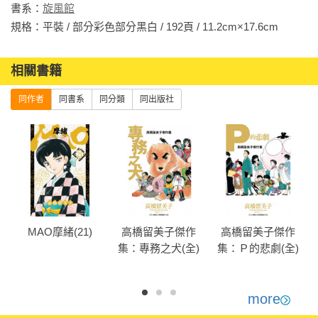
書系：
旋風館
規格：平裝 / 部分彩色部分黑白 / 192頁 / 11.2cm×17.6cm         
相關書籍
同作者
同書系
同分類
同出版社
MAO摩緒(21)
高橋留美子傑作
高橋留美子傑作
集：專務之犬(全)
集：Ｐ的悲劇(全)
more