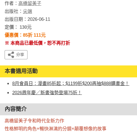
作者：
高橋留美子
出版社：
尖端
出版日期：2026-06-11
定價： 130元
優惠價：85折 111元
※ 本商品已最低價，恕不再打折
本書適用活動
8月會員日：漫畫85折起；$1199折$200再抽$888購書金！
2026周年慶／新書強勢登場75折！
內容簡介
高橋留美子令和時代全新力作

性格鮮明的角色×暢快淋漓的分鏡×顛覆想像的故事