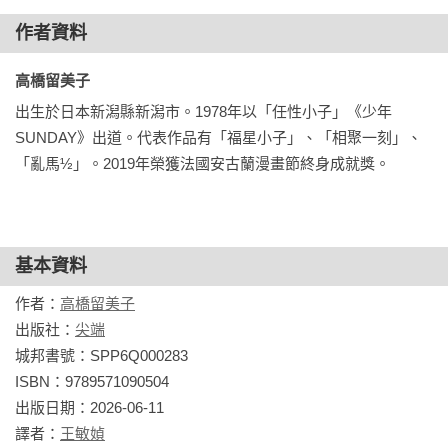
◎身為高橋留美子的讀者一定要看，因為故事真的非常引人入
作者資料
勝。
高橋留美子 
出生於日本新潟縣新潟市。1978年以「任性小子」《少年
SUNDAY》出道。代表作品有「福星小子」、「相聚一刻」、
「亂馬½」。2019年榮獲法國安古蘭漫畫節終身成就獎。
基本資料
作者：
高橋留美子
出版社：
尖端
城邦書號：SPP6Q000283

ISBN：9789571090504

出版日期：2026-06-11

譯者：
王敏媜