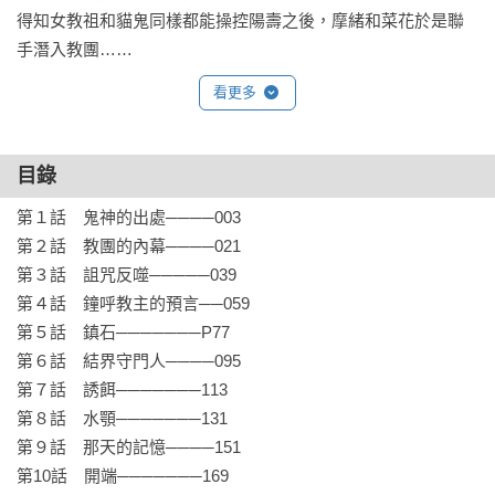
得知女教祖和貓鬼同樣都能操控陽壽之後，摩緒和菜花於是聯
手潛入教團……
看更多
目錄
第１話　鬼神的出處────003

第２話　教團的內幕────021

第３話　詛咒反噬─────039

第４話　鐘呼教主的預言──059

第５話　鎮石───────P77

第６話　結界守門人────095

第７話　誘餌───────113

第８話　水顎───────131

第９話　那天的記憶────151

第10話　開端───────169