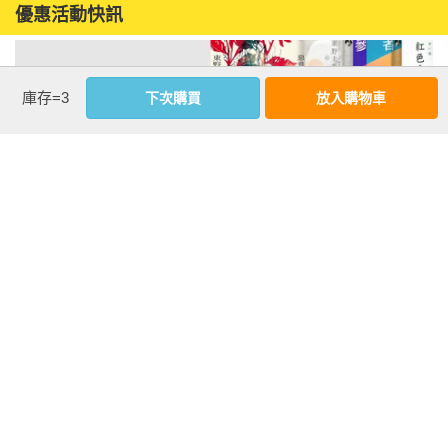
優惠活動快訊
庫存=3
下次購買
放入購物車
注意事項
若有任何購書問題，請參考
FAQ
花園快訊
︱
FAQ
︱
大量團購
︱
隱私權政策
︱
防詐騙提醒
客服信箱
︱客服專線：(02) 2500-7718
■ 版權所有，禁止轉載 ■