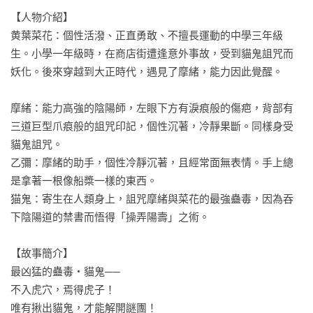
【人物介紹】

黄葉菜花：個性活潑、正直勇敢、不擅長運動的中學三年級
生。小學一年級時，在商店街遭逢意外事故，受到貓鬼詛咒而
妖化。後來穿越到大正時代，遇見了摩緒，能力因此覺醒。

摩緒：能力高強的陰陽師，左眼下方有淚痕般的傷疤，背部有
三道巨型爪痕般的詛咒印記，個性沉著，冷靜果斷。同樣身受
貓鬼詛咒。

乙彌：摩緒的助手，個性冷靜沉著，且經常面無表情。手上總
是拿著一根像船槳一樣的東西。

猫鬼：寄生在人類身上，詛咒摩緒與菜花的最強蠱毒，因為吞
下陰陽道的禁書而悟得「操弄陽壽」之術。

【故事簡介】

最凶猛的蠱毒‧貓鬼──

不入虎穴，焉得虎子！

唯有揪出貓鬼，才能解開謎團！
