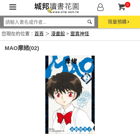
0
限量預購
您現在的位置：
首頁
＞
漫畫館
>
靈異神怪
MAO摩緒(02)