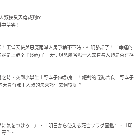


類接受天庭裁判!?

中帶笑！

啦！正當天使與惡魔兩派人馬爭執不下時，神明發話了！「命運的
定是上野幸子(6歲)了，天使與惡魔各派一人去看看人類是否有存
之時，交到小學生上野幸子(6歲)身上！絕對的混亂善良上野幸子
的天真有邪！人類的未來該何去何從呢!?
グに気をつけろ！』、『明日から使える死亡フラグ図鑑』、『明
』等作。