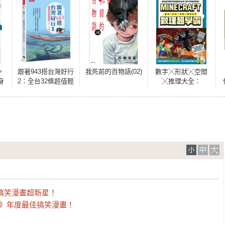
，
跟著943搭台灣好行
我死前的百物語(02)
數字╳形狀╳空間
身
2：全台32條超值輕
╳推理大全：
版
旅行路線
MINECRAFT數理
超學霸
搞笑漫畫超新星！ 

23 》年度最佳搞笑漫畫！ 
