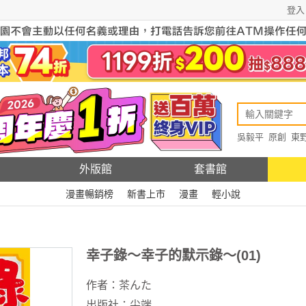
登入
吳毅平
原創
東
原創
Rewire
外版館
套書館
漫畫暢銷榜
新書上市
漫畫
輕小說
幸子錄〜幸子的默示錄〜(01)
作者：
茶んた
出版社：
尖端