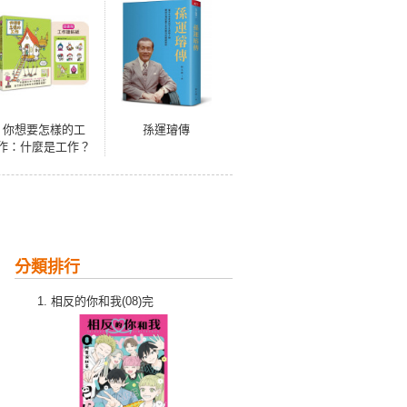
你想要怎樣的工
孫運璿傳
作：什麼是工作？
什麼是人生？吉竹
伸介的思考方式值
得學習！（隨書特
典工作證貼紙）
分類排行
相反的你和我(08)完