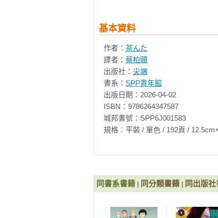
基本資料
作者：
茶んた
譯者：
蔡柏頤
出版社：
尖端
書系：
SPP青年館
出版日期：2026-04-02

ISBN：9786264347587

城邦書號：SPP6J001583

規格：平裝 / 單色 / 192頁 / 12.5cm×18cm 
同書系書籍
同分類書籍
同出版社
|
|