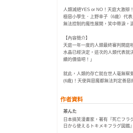
人類滅絕YES or NO！天庭大激辯！
極惡小學生．上野幸子（6歲）代表人
無法控制的魔性展開，笑中帶淚，淚
【內容簡介】

天庭一年一度的人類最終審判開庭
水晶已經決定，這次的人類代表就決
續的價值吧！」

就此，人類的存亡就在世人毫無察覺
(6歲)！天使與惡魔都無法判定善惡
作者資料
茶んた 
日本搞笑漫畫家，著有『死亡フラ
日から使えるトキメキフラグ図鑑