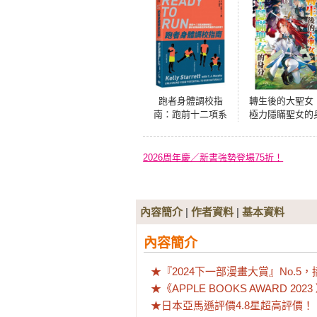
跑者身體調校指
轉生後的大聖女
南：跑前十二項系
極力隱瞞聖女的
統篩檢矯正，讓你
分(06)首刷限定
發揮身體這部神奇
機器的全部潛力
2026周年慶／新書強勢登場75折！
內容簡介
|
作者資料
|
基本資料
內容簡介
★『2024下一部漫畫大賞』No.5，
★《APPLE BOOKS AWARD 20
★日本亞馬遜評價4.8星超高評價！