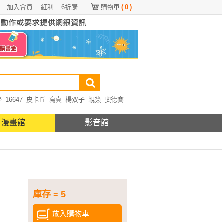
加入會員
紅利
6折購
購物車
(
0
)
野
16647
皮卡丘
寫真
楊双子
親簽
奧德賽
漫畫館
影音館
庫存 = 5
放入購物車