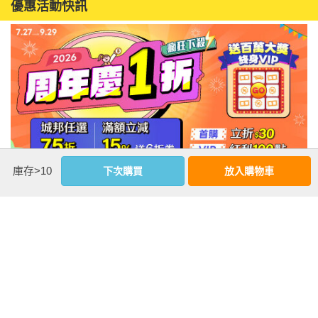
優惠活動快訊
庫存>10
下次購買
放入購物車
注意事項
若有任何購書問題，請參考
FAQ
花園快訊
︱
FAQ
︱
大量團購
︱
隱私權政策
︱
防詐騙提醒
客服信箱
︱客服專線：(02) 2500-7718
■ 版權所有，禁止轉載 ■