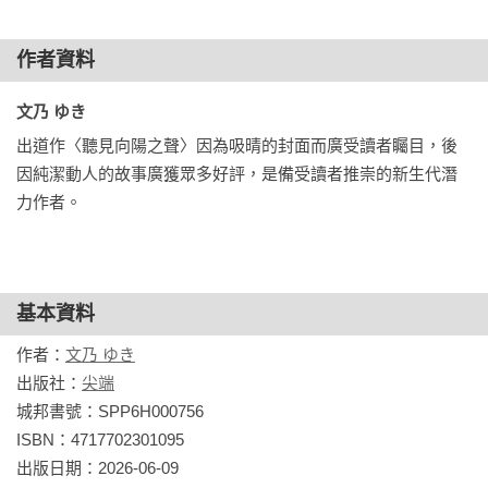
作者資料
文乃 ゆき 
出道作〈聽見向陽之聲〉因為吸晴的封面而廣受讀者矚目，後
因純潔動人的故事廣獲眾多好評，是備受讀者推崇的新生代潛
力作者。
基本資料
作者：
文乃 ゆき
出版社：
尖端
城邦書號：SPP6H000756

ISBN：4717702301095

出版日期：2026-06-09
