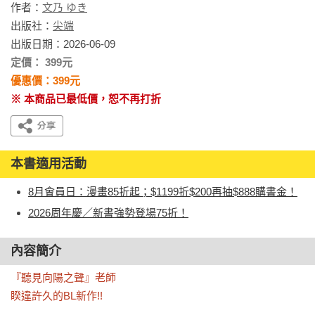
作者：
文乃 ゆき
出版社：
尖端
出版日期：2026-06-09
定價： 399元
優惠價：399元
※ 本商品已最低價，恕不再打折
本書適用活動
8月會員日：漫畫85折起；$1199折$200再抽$888購書金！
2026周年慶／新書強勢登場75折！
內容簡介
『聽見向陽之聲』老師

睽違許久的BL新作!!