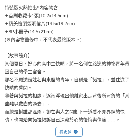
特裝版火熱推出!!內容物含

✦首刷收藏卡1張(10.2x14.5cm)

✦精美複製簽明信片(14.5x19.2cm)

✦8P小冊子(14.5x21cm)

(※內容物監修中，不代表最終版本。)

【故事簡介】

某個夏日，好心的高中生快晴，將一名倒在路邊的神祕青年帶
回自己的學生宿舍。

那名不願透露姓名與來歷的青年，自稱是「諾拉」，並住進了
快晴的房間。

隨著與諾拉的相處，逐漸浮現出他離家出走背後所背負的「某
些難以啟齒的過去」。

而總是對誰都溫柔，卻在與人之間劃下一道看不見界線的快
晴，也開始向諾拉傾訴自己深藏於心的後悔與傷痛……。
看更多