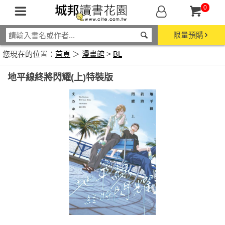
0
限量預購
您現在的位置：
首頁
＞
漫畫館
>
BL
地平線終將閃耀(上)特裝版