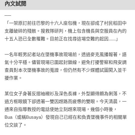
內文試閱
──

「一架原訂前往巴黎的十六人座包機，現在卻成了村民稻田中
支離破碎的殘骸。搜救隊研判，機上包含機長與空服員在內的
十五人恐已全數罹難。目前正在找尋這場空難的起因......」

一名年輕男記者站在墜機事故現場前，透過麥克風播報著，語
氣十分平穩。儘管現場已圍起封鎖線，避免打擾警察和飛安調
查員對本次墜機事故的蒐證，但仍然有不少媒體試圖闖入並干
擾作業。

某位女子身著反摺袖襯衫及深色長褲，外型顯得頗為俐落，不
過方框眼鏡下卻透著一雙因趕路而疲憊的雙眼。今天清晨，一
通來自指導教授的電話使她立刻趕來現場，幾個小時後，
Bua（或稱Busaya）發現自己已經在和負責墜機事件的相關單
位交談了。
