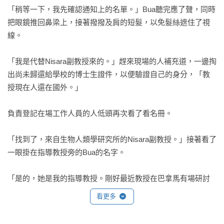
「稍等一下，我先確認通知上的名單。」Bua聽完應了聲，同時
把眼鏡推回鼻梁上，接著撥撥及肩的短髮，以免髮絲遮住了視
線。

「我是代替Nisara副教授來的。」趕來現場的人補充道，一邊掏
出尚未歸還給學校的博士生證件，以便驗證自己的身分，「教
授現在人還在國外。」

負責登記在場工作人員的人低頭再次看了看名冊。

「找到了，來自生物人類學研究所的Nisara副教授。」接著看了
一眼掛在指導教授旁的Bua的名字。

「是的，她是我的指導教授。剛好最近教授在巴拿馬有場研討
會，所以才請我前來幫忙。」

看更多
「好的，麻煩在這裡簽名，我們會幫您處理識別證。」那人冷