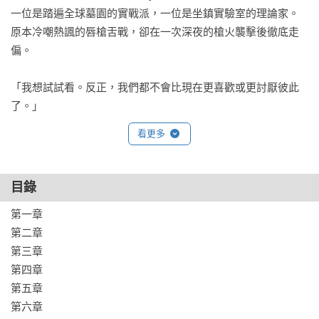
一位是踏遍全球墓園的實戰派，一位是坐鎮實驗室的理論家。

原本冷嘲熱諷的唇槍舌戰，卻在一次深夜的槍火襲擊後徹底走
偏。

「我想試試看。反正，我們都不會比現在更喜歡或更討厭彼此
了。」
看更多
目錄
第一章

第二章

第三章

第四章

第五章

第六章
