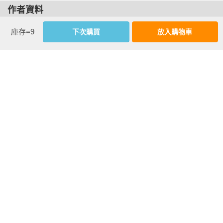
淡地回道，「如果有什麼問題或需要任何工具可以跟我說，
作者資料
Busaya博士。」

Nalan
庫存=9
下次購買
放入購物車
負責協調各單位的工作人員把登記相關人員的文件遞過來讓她
一位熱愛體質人類學的作家，創作出融合浪漫與推理的小說。
簽名。

故事裡，人們透過分析骨骼的痕跡，一步步追尋真相。因為骨
骼不僅僅是歲月的遺物，而是蘊藏著許多等待被揭開的故
「好了。」女博士邊說邊把紙張交了回去。

事……
「非常謝謝您來幫忙。」女工作人員說道，「這邊請。指揮中
心和您的工作帳篷在這邊，傍晚會有工作人員帶您到休息的地
方，這部分我們正在準備中，今晚可能會有點倉促。」

基本資料
「沒問題。」

作者：
Nalan
出版社：
三日月
Busaya走到事發現場入口處時停了下來。此時，距離這架小客
城邦書號：A2970035

機墜毀於泰國中部的田中已經過了二十個小時，雖然一開始便
ISBN：9786267793343

預估機組人員在內的十五名乘客皆已罹難，但搜救隊仍在努力
出版日期：2026-03-25
