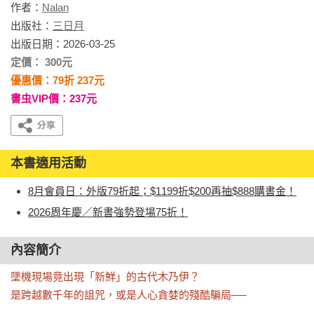
作者：
Nalan
出版社：
三日月
出版日期：2026-03-25
定價： 300元
優惠價：79折 237元
書虫VIP價：237元
本書適用活動
8月會員日：外版79折起；$1199折$200再抽$888購書金！
2026周年慶／新書強勢登場75折！
內容簡介
墜機現場竟出現「新鮮」的古代木乃伊？

是跨越數千年的詛咒，或是人心貪婪的殘酷騙局──