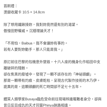
首刷禮｜

燙銀收藏卡 10.5 × 14.8cm

除了想用鐵鍬捶妳，我對妳竟然還有別的渴望。

傲慢田野權威 × 沉穩理論天才！

「不用怕，Baibua，我不會讓妳有事的。

若有人要對妳動手，那人只能是我。」

原訂前往巴黎的包機意外墜毀，十六人座的機身化作稻田中支
離破碎的殘骸。

卻在焦黑的廢墟中，發現了一顆不該存在的「神祕頭顱」。

那是一顆帶有灼痕、皮膚乾枯，呈現古代製作技術的木乃伊。

詭異的是，這顆頭顱的死亡時間卻不足七十五年。

體質人類學家Busaya臨危受命前往現場辨識罹難者身分，卻與
昔日反目成仇的天才同窗Phinya狹路相逢。
