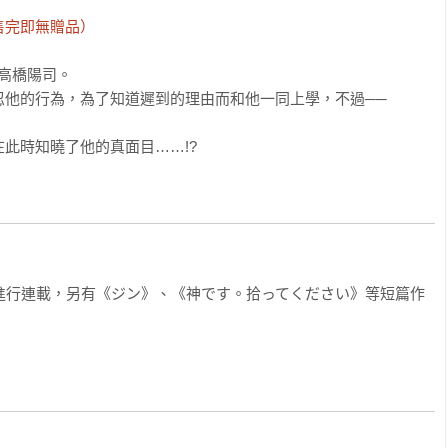
售完即無贈品）
高橋陽司。

他的行為，為了知道遲到的理由而和他一同上學，不過──

此時知曉了他的真面目……!?
+進行連載，另有《ジン》、《神です。拾ってください》等短篇作