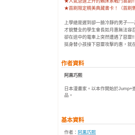
★人氣急速上升的賴床系戰鬥喜劇!!

★首刷限定精美典藏書卡！（首刷
上學總是遲到卻一臉冷靜的男子──
才貌雙全的學生會長如月惠無法容忍
卻在途中的電車上突然遭遇了惡靈!!

挺身替小孩接下惡靈攻擊的惠，就在
作者資料
阿黒巧熙
日本漫畫家。以本作開始於Jump
品。
基本資料
作者：
阿黒巧熙