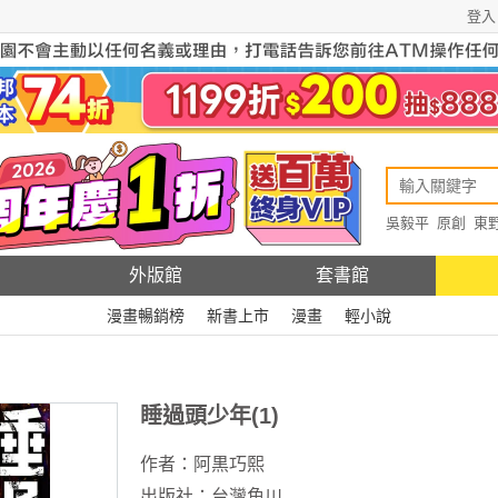
登入
吳毅平
原創
東
原創
Rewire
外版館
套書館
漫畫暢銷榜
新書上市
漫畫
輕小說
睡過頭少年(1)
作者：
阿黒巧熙
出版社：
台灣角川