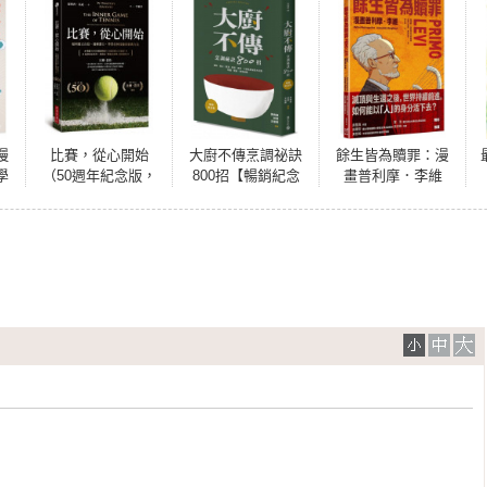
慢
比賽，從心開始
大廚不傳烹調祕訣
餘生皆為贖罪：漫
學
（50週年紀念版，
800招【暢銷紀念
畫普利摩．李維
解
比爾‧蓋茲推
版】
【史上最著名集中
與
薦）：如何建立自
營倖存者的生命故
健
信、發揮潛力，學
事】
習任何技能的經典
方法