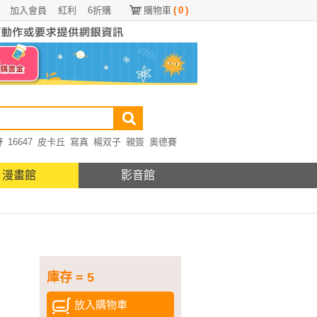
加入會員
紅利
6折購
購物車
(
0
)
野
16647
皮卡丘
寫真
楊双子
親簽
奧德賽
漫畫館
影音館
庫存 = 5
放入購物車