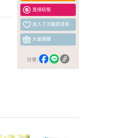
直接結帳
放入下次購買清單
大量團購
分享: