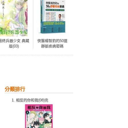
最終兵器少女 典藏
俠醫楊智鈞的50道
版(03)
靜脈疾病密碼
分類排行
相反的你和我(08)完