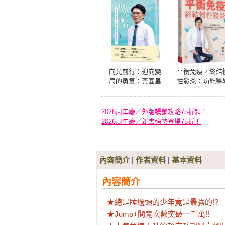
向光前行：迎向變
平衡免疫，終結
局的勇氣：黃國昌
性發炎：功能醫
對台灣未來的省思
名醫帶你重新理
過敏、自體免疫
慢性發炎，校準
2026周年慶／外版暢銷攻略75折起！
康防護力
2026周年慶／新書強勢登場75折！
內容簡介
|
作者資料
|
基本資料
內容簡介
★總是睡過頭的少年竟是最強的!?

★Jump+閱覽次數突破一千萬!!
