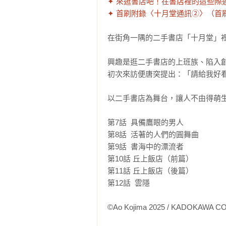
✦ 來逛書店吧！在書店裡的這些際
✦ 首刷附錄〈十月堂通訊②〉（首
在街角一隅的二手書店「十月堂」裡
興趣是逛二手書店的上班族、陷入創
初次來訪便唐突提出：「請給我好看
以二手書店為舞台，讓人不由得萌生
第7話  具備鷹眼的男人  

第8話  活著的人們的圓舞曲  

第9話  書海中的漂流者  

第10話 丘上飯店（前篇） 

第11話 丘上飯店（後篇） 

第12話  雲隱

©Ao Kojima 2025 / KADOKAWA 