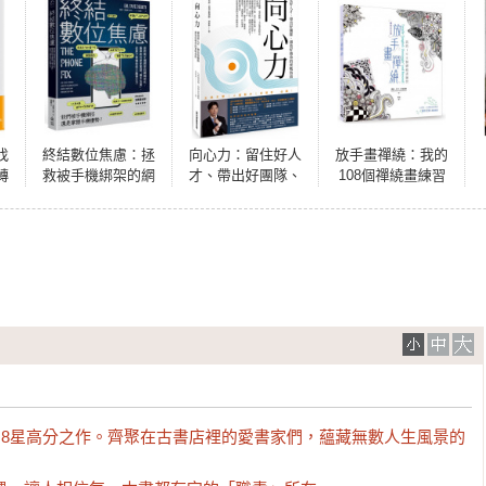
找
終結數位焦慮：拯
向心力：留住好人
放手畫禪繞：我的
轉
救被手機綁架的網
才、帶出好團隊、
108個禪繞畫練習
脂
癮世代，腦神經科
創造好績效的實戰
【暢銷紀念版】
康
學家實證「積木法
指南
南
則」，從原子習慣
找回大腦專注力
論，4.8星高分之作。齊聚在古書店裡的愛書家們，蘊藏無數人生風景的