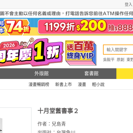
登入
吳毅平
原創
東
原創
Rewire
外版館
套書館
漫畫暢銷榜
新書上市
漫畫
輕小說
十月堂舊書事２
作者：
兒島青
出版社：
台灣角川