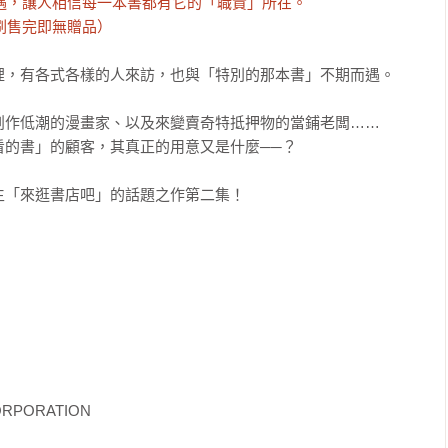
遇，讓人相信每一本書都有它的「職責」所在。

刷售完即無贈品）
，有各式各樣的人來訪，也與「特別的那本書」不期而遇。

作低潮的漫畫家、以及來變賣奇特抵押物的當鋪老闆……

的書」的顧客，其真正的用意又是什麼──？

「來逛書店吧」的話題之作第二集！

CORPORATION