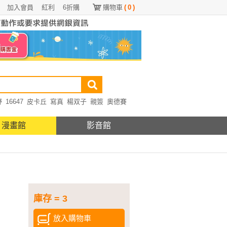
加入會員
紅利
6折購
購物車
(
0
)
野
16647
皮卡丘
寫真
楊双子
親簽
奧德賽
漫畫館
影音館
庫存 = 3
放入購物車