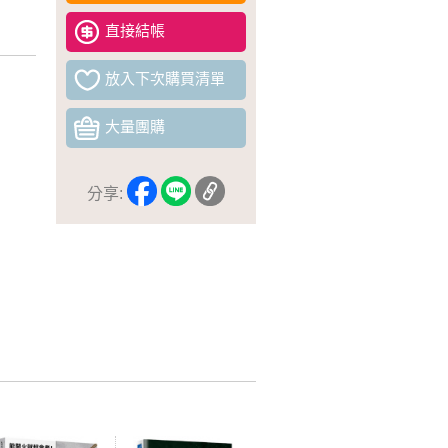
直接結帳
放入下次購買清單
大量團購
分享: