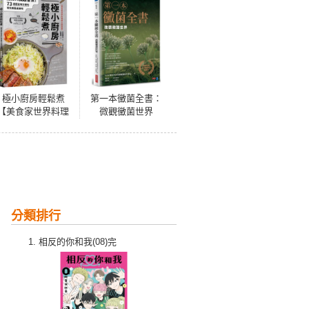
極小廚房輕鬆煮
第一本黴菌全書：
【美食家世界料理
微觀黴菌世界
書大獎冠軍】：能
開火就超會煮！73
道超省時方便的零
失敗餐桌美味
分類排行
相反的你和我(08)完