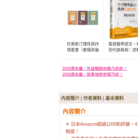
珍奧斯汀理性與抒
看透醫學謊言，
情套書（傲慢與偏
到代謝真相：逆
見〔三版〕＋理性
肥胖、高血壓、
與感性〔全新中譯
肪肝，讓身體健
插圖版〕＋勸服
長壽的自救指
2026周年慶／外版暢銷攻略75折起！
〔珍奧斯汀最抒情
2026周年慶／新書強勢登場75折！
小說，經典插圖版
全新譯本］）
內容簡介
|
作者資料
|
基本資料
內容簡介
✦ 日本Amazon超過1200則評
物語！
