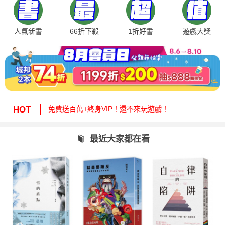
人氣新書
66折下殺
1折好書
遊戲大獎
絕版35折，年度唯一！快來周年慶逛逛！
免費送百萬+終身VIP！還不來玩遊戲！
HOT
周年慶1折起！滿額再減15%送6折券！
城邦讀書花園提醒您：嚴防詐騙，小心求證！
最近大家都在看