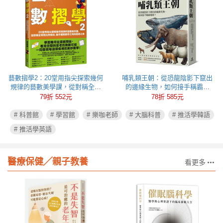
藝數摺學2：20堂用指尖探索幾何
哺乳類王朝：從恐龍陰影下竄出
規律的藝數美學課，從對稱全等
的邊緣生物，如何接手稱霸地
到比例相似，動手體驗數學之用
球？
79折 552元
78折 585元
與藝術之美
# 科普館
# 學習館
# 樂咖老師
# 大腦科普
# 推活學韓語
# 推活學英語
醫療保健╱親子教養
看更多