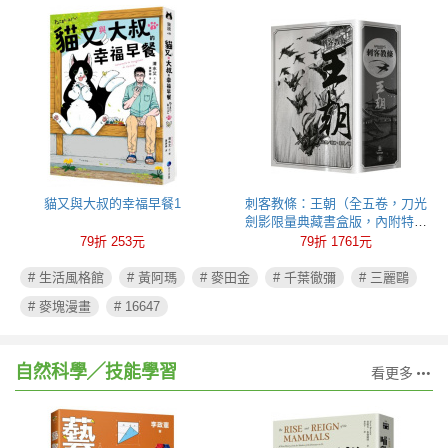
貓又與大叔的幸福早餐1
刺客教條：王朝（全五卷，刀光
劍影限量典藏書盒版，內附特製
刺客水墨古風海報）
79折 253元
79折 1761元
# 生活風格館
# 黃阿瑪
# 麥田金
# 千葉徹彌
# 三麗鷗
# 麥塊漫畫
# 16647
自然科學╱技能學習
看更多