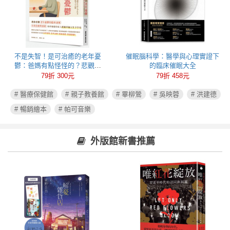
不是失智！是可治癒的老年憂
催眠腦科學：醫學與心理實證下
鬱：爸媽有點怪怪的？悲觀易
的臨床催眠大全
怒、健忘失眠可能都是心病！照
79折 300元
79折 458元
護必讀老年憂鬱症指南
# 醫療保健館
# 親子教養館
# 畢柳鶯
# 吳映蓉
# 洪建德
# 暢銷繪本
# 帕可音樂
外版館新書推薦