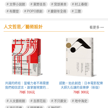
# 文學小說館
# 東野圭吾
# 宮部美幸
# 村上春樹
# 布蘭登
# POPO原創
# 慶餘年全冊
# 三體
人文哲思╱藝術設計
看更多
共識的終結：當權力者不再需要
感動，如此創造：日本電影配樂
我們相信謊言，誰掌握現實的定
大師久石讓的音樂夢（新版）
義權，誰就能操控政治
79折 316元
79折 300元
# 人文藝術館
# 吉原花街
# 不只厭女
# 地中海史
# 流行音樂
# 貓貓歷史
# 神保町