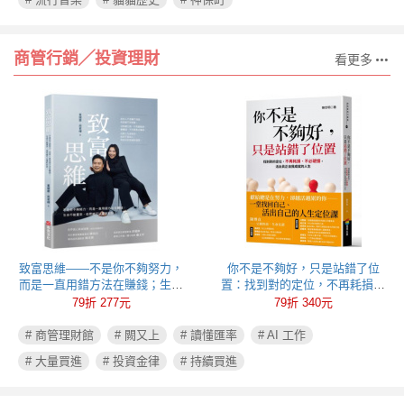
商管行銷╱投資理財
看更多
致富思維——不是你不夠努力，
你不是不夠好，只是站錯了位
而是一直用錯方法在賺錢；生命
置：找到對的定位，不再耗損、
不能重來，但思維可以重新彩
不必硬撐，活出真正自我成就的
79折 277元
79折 340元
排！
人生
# 商管理財館
# 闕又上
# 讀懂匯率
# AI 工作
# 大量買進
# 投資金律
# 持續買進