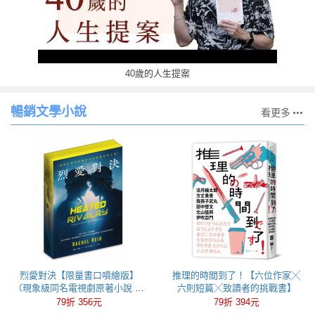
40歲的人生提案
暢銷文學小說
看更多
烈愛對決【限量書口噴繪版】
推理的時間到了！【六位作家╳
（現象級同名電視劇原著小說 全
六則短篇╳致讀者的挑戰書】
球冰球羅曼史狂潮代表作）
79折 356元
79折 394元