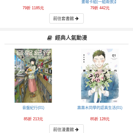
畫報卡組(一組兩張)】
79折 1185元
79折 442元
前往套書館
經典人氣動漫
音盤紀行(01)
壽壽木同學的認真生活(01)
85折 213元
85折 128元
前往漫畫館