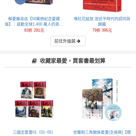
解憂雜貨店【50萬冊紀念愛藏
唯紅花綻放:習近平時代的認同與
版】：感動全球1,400 萬人的奇蹟
歸屬
之書，東野圭吾最令人感動落淚
83折 291元
79折 395元
的作品！
前往外版館
收藏家最愛，買套書最划算
三國志套書01（01~05）
世襲制三角關係套書(全兩冊)【贈