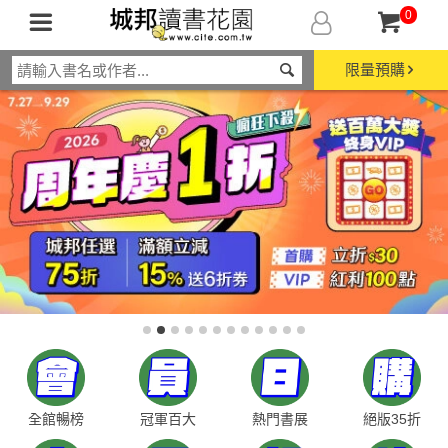
0
限量預購
全館暢榜
冠軍百大
熱門書展
絕版35折