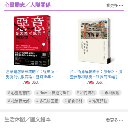
心靈勵志╱人際關係
看更多
惡意是怎麼形成的？：從霸凌、
台北街角解憂故事：那條路、那
劈腿到仇恨言論，歷時15年、全
些夢想和感觸＋社長的70幅手繪
球超過250萬筆研究數據，心理學
插圖
79折 363元
79折 356元
家教你揪出身邊有問題的人！
# 心靈勵志館
# Rewire-神經可塑性
# 和尚鑽石
# 希塔療癒
# 松浦彌太郎
# 多巴胺國度
# 斷食善終
# 洛克菲勒
生活休閒╱圖文繪本
看更多