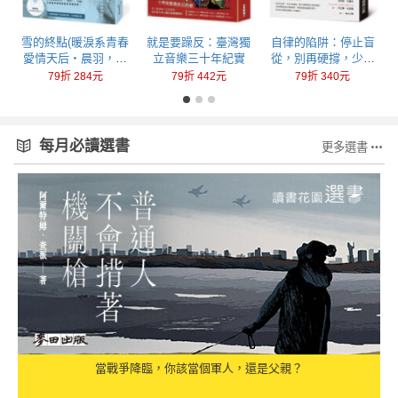
回
雪的終點(暖淚系青春
就是要躁反：臺灣獨
自律的陷阱：停止盲
愛情天后‧晨羽，全
立音樂三十年紀實
從，別再硬撐，少做
新加筆黑暗純愛系列
一點，成就更多
79折 284元
79折 442元
79折 340元
最終曲！)
每月必讀選書
更多選書
當戰爭降臨，你該當個軍人，還是父親？