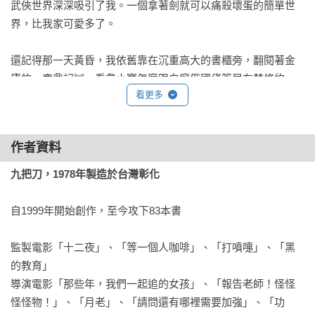
武俠世界深深吸引了我。一個拿著劍就可以痛殺壞蛋的簡單世
界，比我家可愛多了。

還記得那一天黃昏，我依舊靠在沉重高大的書櫃旁，翻閱著金
庸的︽鹿鼎記︾，看韋小寶怎麼跟白癡俄國佬簽尼布楚條約，
看更多
如何將清、俄、天地會三方耍得團團轉。

︽鹿鼎記︾要是看完了，金庸的武俠小說我就全看過一遍了。

作者資料
「要不要看這本？」一個略帶沙啞的聲音。

九把刀，1978年製造於台灣彰化
我抬起頭來，發現一個老頭正在旁邊看著我，手裡還拿著一本
書。

自1999年開始創作，至今攻下83本書

是金庸的︽笑傲江湖︾，我早看過了。

監製電影「十二夜」、「等一個人咖啡」、「打噴嚏」、「黑
的教育」

「謝謝，那套我都看過了。」我微笑道，隨即又回到書裡的世
導演電影「那些年，我們一起追的女孩」、「報告老師！怪怪
界。

怪怪物！」、「月老」、「請問還有哪裡需要加強」、「功