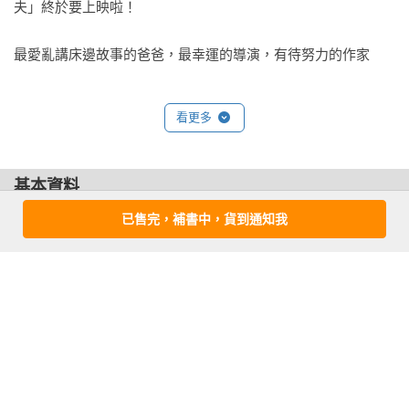
夫」終於要上映啦！

但我隱隱發覺，老人的身影仍舊佇立在我身旁，一雙眼睛看得
我發麻。

最愛亂講床邊故事的爸爸，最幸運的導演，有待努力的作家
「那這本呢？很好看喔！」又是老人的聲音。

看更多
我只好抬起頭來，看看老人手中的書。嗯，是金庸的︽俠客
行︾。

基本資料
「那本我也看過了，謝謝。」我彬彬有禮地說。一個平凡的
已售完，補書中，貨到通知我
作者：
九把刀(Giddens)
人，如我，總是擁有恰如其分的禮貌。

出版社：
蓋亞
城邦書號：A2520014

禮貌之餘，這次我稍微注意到老人的樣子。

ISBN：4711099774807

出版日期：2026-01-24

老人的年紀我看不太出來，因為我分辨年齡的能力一直很差，
繪者：
GGDOG
、
漢寶包
不過他肯定是個老人，他穿著破舊的綠色唐裝，臉上的污垢跟
書系：
九把刀．小說
不明分泌物質掩蓋了表達歲月的皺紋，但蒼老還是不免從酸酸
規格：平裝 / 單色 / 420頁 / 14.8cm×21cm                
的臭氣中流露出來。
