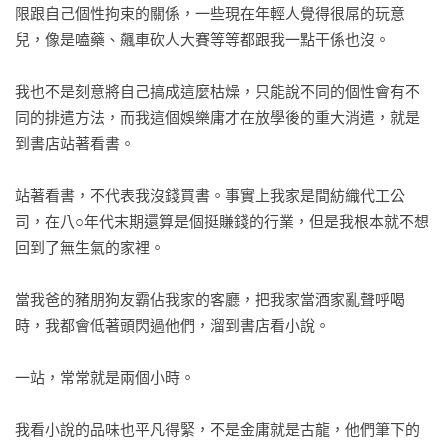
引人入勝的代表性作品。
限跟自己個性拘束的關係，一些現在年輕人覺得很屌的玩意
兒，像是嗑藥、飆車砍人大賽等等都跟我一點干係也沒。

我也不是刻意將自己搞成這麼枯燥，只能說不同的個性會有不
同的排遣方法，而我這個娛樂庸才在放學後的重大消遣，就是
到書店站著看書。

站著看書，不代表我沒錢買書。事實上我家是間紡織代工公
司，在八○年代末期還算是個挺賺錢的行業，但是我根本就不想
回到了無生氣的家裡。

當我爸的豬朋狗友霸佔我家的客廳，把我家當酒家亂聲呼喝
時，我都會低著頭閃過他們，溜到書店看小說。

一站，常常就是兩個小時。

我看小說的品味也平凡得緊，不是金庸就是古龍，他們筆下的