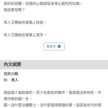
其妙的恐懼，但我的心跳卻從未停止劇烈的抖跳。

我該害怕嗎？

老人又開始在玻璃上哈氣。

老人又開始在玻璃上寫字。

看更多
「求我當你師父。」左右顛倒的字。

老人，國中生。

內文試閱
開啟了一個不知道該如何歸類的壯闊故事。

功夫小說

01　老人
九把刀的創作才華在《功夫》中得到了淋漓盡致的印證。寫彰
化小鎮既寫實又魔幻，寫1980年代的台灣既現代又武俠，揉和
我這個人蠻枯燥的，至少在朋友的眼中，我是個沒有特色、中
了推理與幻想、暴力與愛情，在老人錯生的記憶與國中生迷離
規中矩的國一生。

的現實中，重構出一部奇特的武林史，是都市恐怖病系列中最
國一沒什麼功課壓力，沒什麼值得煩惱的事，但因為年代的侷