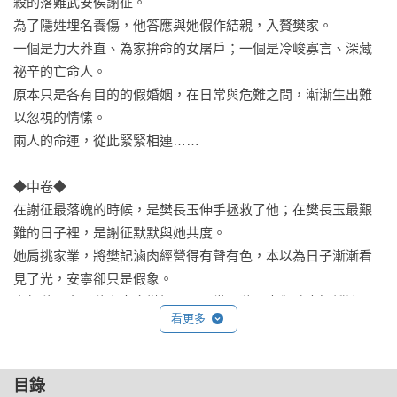
殺的落難武安侯謝征。

為了隱姓埋名養傷，他答應與她假作結親，入贅樊家。

一個是力大莽直、為家拚命的女屠戶；一個是冷峻寡言、深藏
祕辛的亡命人。

原本只是各有目的的假婚姻，在日常與危難之間，漸漸生出難
以忽視的情愫。

兩人的命運，從此緊緊相連……

◆中卷◆

在謝征最落魄的時候，是樊長玉伸手拯救了他；在樊長玉最艱
難的日子裡，是謝征默默與她共度。

她肩挑家業，將樊記滷肉經營得有聲有色，本以為日子漸漸看
見了光，安寧卻只是假象。

宰相魏嚴之子魏宣奉命徵糧，反王世子隨元青卻暗中操縱清平
看更多
縣令，刻意超徵，逼得百姓走投無路群起暴動，為謀逆鋪路。

謝征借勢暗令軍師公孫鄞設下徵兵之計，重返軍營，終與舊部
會合。

目錄
樊長玉剛與謝征不歡而散，轉眼便得知他已被徵招入軍，心口