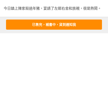
第四十九章.

第五十章.

今日鎮上陳家殺過年豬，宴請了左鄰右舍和族親，很是熱鬧。

第五十一章.

第五十二章.

圍在屋內火塘旁烤火的遠親覷一眼在院中忙活的樊長玉，低聲
已售完，補書中，貨到通知我
第五十三章.

議論起來：「樊二家剛過完白事，怎地陳家請了長玉這丫頭片
第五十四章.

子來殺豬？」

第五十五章.

第五十六章.

「陳家跟樊二家交情好著呢，哪忌諱那麼多……」說話的人許
第五十七章.

是想起樊家的淒慘，聲音都不自覺小了下去，往外瞟了一眼。

第五十八章.

第五十九章.

細雪如絮，院中操刀分割豬肉的年輕女子穿一身半舊的素淨襖
第六十章.

裙，身量高挑，烏髮挽起，露出半張白淨姣好的側臉，烏睫微
垂半遮住了那雙偏圓的杏眸。

◆下卷◆

第六十一章.

乍一眼瞧著只是個驟失雙親孤苦無依的可人閨女，模樣生得是
看更多
第六十二章.

一等一的好，畢竟她娘當年跟著她爹來鎮上那會兒，還因容貌
第六十三章.

太出挑被嘴碎的婦人暗地裡議論說是從窯子裡出來的，這姑娘