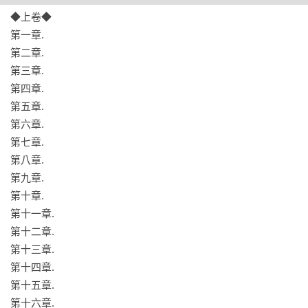
空落，不知此生是否還能再相見。

◆上卷◆

直至山匪劫掠那一夜，血光四起，她隻身奮戰，竭力護住年幼
第一章.

的妹妹。

第二章.

在她陷入絕境之時，驟然鐵蹄奔雷，萬箭齊發。

第三章.

刀光交錯間，謝征帶兵呼嘯而至，將她從死境奪回，緊緊擁入
第四章.

懷中……

第五章.

第六章.

◆下卷◆

第七章.

隨元青曾被樊長玉設計擒下，反倒對她燃起興趣。

第八章.

一場誤會，他將長玉的妹妹長寧視作謝征的女兒，為逼出武安
第九章.

侯，竟狠毒俘虜稚童。

第十章.

血雨腥風之夜，謝征為救長寧，橫戟破敵，卻被隨元青鎏金鳳
第十一章.

翅槍直刺入胸，鮮血頃刻染紅戰袍。

第十二章.

樊長玉輾轉上山尋夫，闖入軍營，只見謝征血痕斑駁，她悉心
第十三章.

照料，眼底滿是心疼。

第十四章.

謝征望著她神色間的溫柔與憐惜，心頭不由得悄然動搖，生出
第十五章.

綿密難言的癢意。

第十六章.
