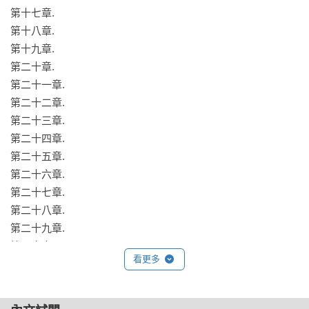
柔情未歇，戰雲已密布，反軍將與燕、薊兩州大軍交鋒。

第十七章.

長玉不捨謝征重傷，心底生出一個大膽的念頭。

第十八章.

她悄然下定決心，以藥迷昏他，帶上殺豬刀與砍骨刀，踏入烽
第十九章.

煙四起的戰場……
第二十章.

第二十一章.

第二十二章.

第二十三章.

第二十四章.

第二十五章.

第二十六章.

第二十七章.

第二十八章.

第二十九章.

第三十章.

看更多
第三十一章.

第三十二章.

第三十三章.
