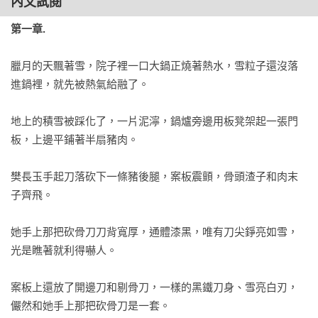
內文試閱
◆中卷◆

第一章.
第三十四章.

第三十五章.

臘月的天飄著雪，院子裡一口大鍋正燒著熱水，雪粒子還沒落
第三十六章.

進鍋裡，就先被熱氣給融了。

第三十七章.

第三十八章.

地上的積雪被踩化了，一片泥濘，鍋爐旁邊用板凳架起一張門
第三十九章.

板，上邊平鋪著半扇豬肉。

第四十章.

第四十一章.

樊長玉手起刀落砍下一條豬後腿，案板震顫，骨頭渣子和肉末
第四十二章.

子齊飛。

第四十三章.

第四十四章.

她手上那把砍骨刀刀背寬厚，通體漆黑，唯有刀尖錚亮如雪，
第四十五章.

光是瞧著就利得嚇人。

第四十六章.

第四十七章.

案板上還放了開邊刀和剔骨刀，一樣的黑鐵刀身、雪亮白刃，
第四十八章.

儼然和她手上那把砍骨刀是一套。
