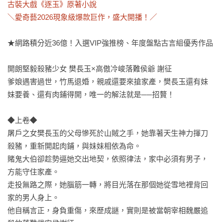
古裝大戲《逐玉》原著小說

＼愛奇藝2026現象級爆款巨作，盛大開播！／
★網路積分近36億！入選VIP強推榜、年度盤點古言組優秀作品

開朗堅毅殺豬少女 樊長玉×高傲冷峻落難侯爺 謝征

爹娘遇害過世，竹馬退婚，親戚還要來搶家產，樊長玉還有妹
妹要養、還有肉鋪得開，唯一的解法就是──招贅！

◆上卷◆

屠戶之女樊長玉的父母慘死於山賊之手，她靠著天生神力揮刀
殺豬，重新開起肉鋪，與妹妹相依為命。

賭鬼大伯卻趁勢逼她交出地契，依照律法，家中必須有男子，
方能守住家產。

走投無路之際，她腦筋一轉，將目光落在那個她從雪地裡背回
家的男人身上。

他自稱言正，身負重傷，來歷成謎，實則是被當朝宰相魏嚴追