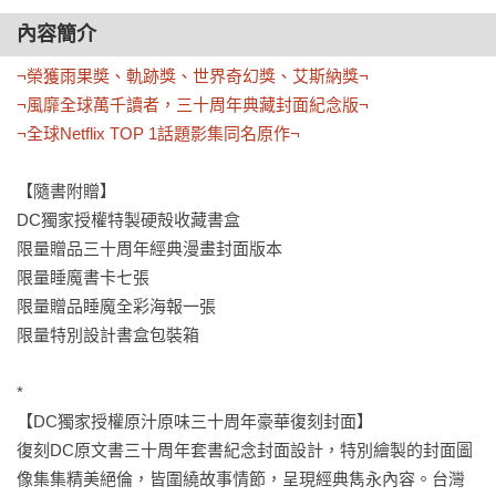
內容簡介
¬榮獲雨果奬、軌跡獎、世界奇幻獎、艾斯納獎¬

¬風靡全球萬千讀者，三十周年典藏封面紀念版¬

¬全球Netflix TOP 1話題影集同名原作¬
【隨書附贈】

DC獨家授權特製硬殻收藏書盒

限量贈品三十周年經典漫畫封面版本

限量睡魔書卡七張

限量贈品睡魔全彩海報一張

限量特別設計書盒包裝箱

*

【DC獨家授權原汁原味三十周年豪華復刻封面】

復刻DC原文書三十周年套書紀念封面設計，特別繪製的封面圖
像集集精美絕倫，皆圍繞故事情節，呈現經典雋永內容。台灣