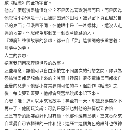
【收錄篇目】

啟《睡魔》的全新宇宙。

第一章

他為什麼選漫畫這個媒介？不是因為喜歡漫畫而已，而是因為
第二章

他覺得小說像是一片已被開墾過的田地，難以留下真正屬於自
第三章

己的東西；但漫畫不同，在他眼中是「一片叢林」，還沒人走
第四章

過的地帶，他想成為那個第一個砍草開路的人。

第五章

《睡魔》整個故事的發想，都來自「夢」這個詞的多重意義：

第六章

睡夢中的夢。

人生的夢想。

《睡魔特典三：死亡》

還有我們用來理解世界的故事。

【收錄篇目】

這些概念，讓他可以自由穿梭在不同層次的幻想之間，你以為
死亡：活著的高昂代價

恐怖漫畫都是想像出來的？其實《睡魔》很多驚悚畫面都來自
死亡：你人生的璀璨時光

蓋曼的惡夢。他從小常常夢到可怕的事，但創作《睡魔》之
死亡的人命相談室

後，每次夢到噩夢，他都會興奮地跳起來記下來。

極短篇：冬天的故事、死亡與威尼斯、摩天輪

心想：哇！這可以用來寫故事！甚至有一天，那些惡夢突然不
關鍵故事：她羽翼的聲響、面具
再來了，他開玩笑說：可能是惡夢也對他的熱情感到害怕。

摩耳甫斯的服裝設計也很有趣，他那件經典黑袍，靈感竟然來
自蓋曼自己衣櫃裡的一件和服；連死亡這個角色的設計也很神