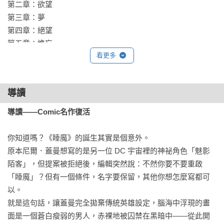
第二章：欲望

第三章：夢

第四章：絕望

第五章：譫妄

看更多
第六章：命運

第七章：毀滅

導讀
《睡魔特典一：序曲》

【收錄篇目】

導讀——Comic名作復活
第一章：一朵燃燒的花

第二章：一場會議紀錄

你知道嗎？《睡魔》的誕生其實是個意外。

第三章：一次幼稚學習

原本尼爾．蓋曼想寫的是另一位 DC 宇宙裡的神祕角色「魅影
第四章：一顆遺棄之星

陌客」，但提案被拒絕後，編輯突然說：不然你要不要重啟
第五章：當夜晚回歸

「睡魔」？但有一個條件，名字要保留，其他你想怎麼寫都可
第六章：舊世界甦醒

以。

就是這句話，讓蓋曼完全拋棄傳統英雄設定，腦海中浮現的畫
《睡魔特典二：狩夢》

面是一個蒼白瘦弱的男人，赤裸地被囚禁在黑暗中——從此開