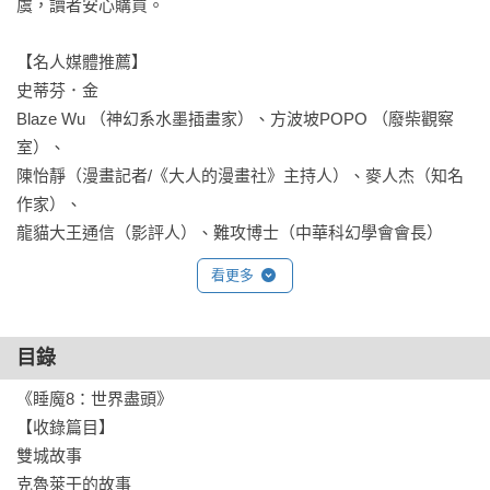
虞，讀者安心購買。

【名人媒體推薦】

史蒂芬．金

Blaze Wu （神幻系水墨插畫家）、方波坡POPO （廢柴觀察
室）、

陳怡靜（漫畫記者/《大人的漫畫社》主持人）、麥人杰（知名
作家）、

看更多
目錄
《睡魔8：世界盡頭》

【收錄篇目】

雙城故事

克魯萊干的故事
