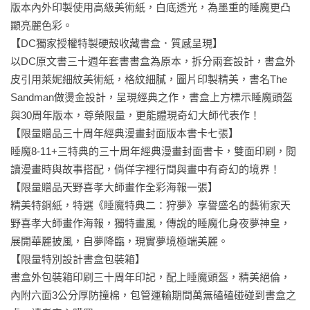
版本內外印製使用高級美術紙，白底透光，為墨重的睡魔更凸
顯亮麗色彩。

【DC獨家授權特製硬殻收藏書盒．質感呈現】

以DC原文書三十週年套書書盒為原本，拆分兩套設計，書盒外
皮引用萊妮細紋美術紙，格紋細膩，圖片印製精美，書名The 
Sandman做燙金設計，呈現經典之作，書盒上方標示睡魔頭盔
與30周年版本，尊榮限量，更能體現奇幻大師代表作！

【限量贈品三十周年經典漫畫封面版本書卡七張】

睡魔8-11+三特典的三十周年經典漫畫封面書卡，雙面印刷，閱
讀漫畫時與故事搭配，倘佯字裡行間與畫中有奇幻的境界！

【限量贈品天野喜孝大師畫作全彩海報一張】

精美特銅紙，特選《睡魔特典二：狩夢》享譽盛名的藝術家天
野喜孝大師畫作海報，獨特畫風，傳說的睡魔化身夜夢神皇，
展開華麗披風，自夢降臨，現實夢境極端美麗。

【限量特別設計書盒包裝箱】

書盒外包裝箱印刷三十周年印記，配上睡魔頭盔，精美絕倫，
內附六面3公分厚防撞棉，包管運輸期間萬無磕磕碰碰到書盒之