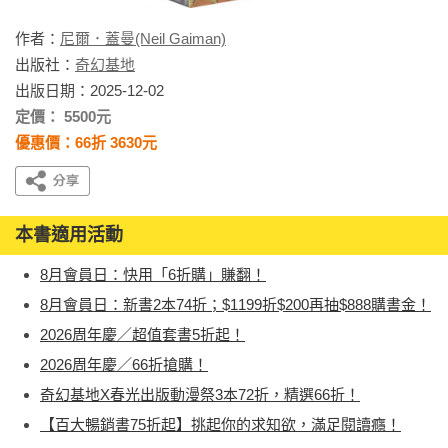
作者：
尼爾．蓋曼(Neil Gaiman)
出版社：
奇幻基地
出版日期：2025-12-02
定價： 5500元
優惠價：66折 3630元
本書適用活動
8月會員日：快用「6折購」賺翻！
8月會員日：新書2本74折；$1199折$200再抽$888購書金！
2026周年慶／超值套書5折起！
2026周年慶／66折搶購！
奇幻基地X春光出版動漫祭3本72折，精選66折！
【百大暢銷書75折起】挑起你的求知欲，滿足閱讀癮！