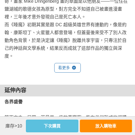
奇，畫家 Mike Dringenberg 畫的草圖是以他朋友——一位住在
鹽湖城的歌德女孩為原型，對方完全不知道自己被畫進漫畫
裡，三年後才意外發現自己是死亡本人。

而《睡魔》初期其實是跟 DC 超級英雄世界有連動的，像是約
翰．康斯坦丁、火星獵人都曾登場，但蓋曼後來受不了別人改
動角色背景，於是決定讓《睡魔》脫離共享宇宙，只專注於自
己的神話與文學系統，結果反而成就了這部作品的獨立與深
度。
看更多
延伸內容
各界盛譽
簡而言之，尼爾．蓋曼是一座故事寶窟，能在任何形式的媒體
上看到他的作品，都是我們的福氣。

庫存>10
下次購買
放入購物車
——史蒂芬．金（Stephen King）
