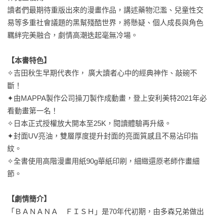
讀者們最期待重版出來的漫畫作品，講述藥物氾濫、兒童性交
易等多重社會議題的黑幫殘酷世界，將懸疑、個人成長與角色
羈絆完美融合，劇情高潮迭起毫無冷場。

【本書特色】
✧吉田秋生早期代表作， 廣大讀者心中的經典神作、敲碗不
斷！

✦由MAPPA製作公司操刀製作成動畫，登上安利美特2021年必
看動畫第一名！

✧日本正式授權放大開本至25K，閱讀體驗再升級。

✦封面UV亮油，雙層厚度提升封面的亮面質感且不易沾印指
紋。

✧全書使用高階漫畫用紙90g華紙印刷，細緻還原老師作畫細
節。

【劇情簡介】
「ＢＡＮＡＮＡ　ＦＩＳＨ」是70年代初期，由多森兄弟做出