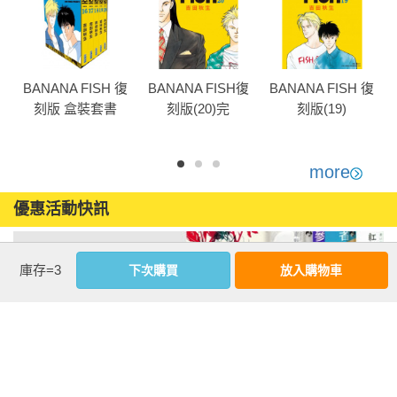
復
BANANA FISH 復
BANANA FISH復
BANANA FISH 復
刻版 盒裝套書
刻版(20)完
刻版(19)
(16-20冊)完
more
優惠活動快訊
庫存=3
下次購買
放入購物車