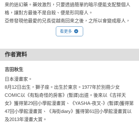
來的迷幻藥。藥效激烈，只要透過簡單的暗示便能支配整個人
格，讓對方最後不是自殺、便是形同廢人。

亞修發現他最愛的兄長從越南回來之後，之所以會變成廢人，
是因為被當成Ｂ．Ｆ的實驗品，於是偕同馬克斯等人一起挖掘
看更多
真相。
作者資料
吉田秋生 
日本漫畫家。

8月12日出生，獅子座。出生於東京。1977年於別冊少女
COMIC以《有點奇怪的房客》(暫譯)出道。後來以《吉祥天
女》獲得第29回小學館漫畫賞、《YASHA-夜叉-》(暫譯)獲得第
47回小學館漫畫賞、《海街diary》獲得第61回小學館漫畫賞以
及2013年漫畫大賞。