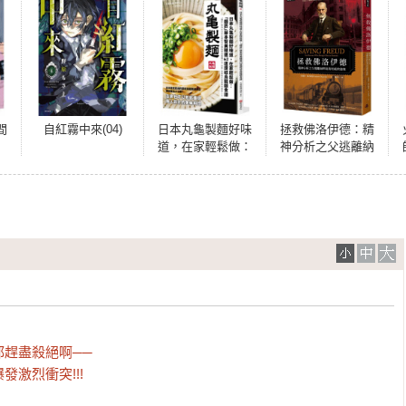
間
自紅霧中來(04)
日本丸龜製麵好味
拯救佛洛伊德：精
道，在家輕鬆做：
神分析之父逃離納
孔
「麵匠」藤本智美
粹迫害的最終旅程
精選62道 讚岐烏龍
麵食譜
趕盡殺絕啊──

激烈衝突!!!