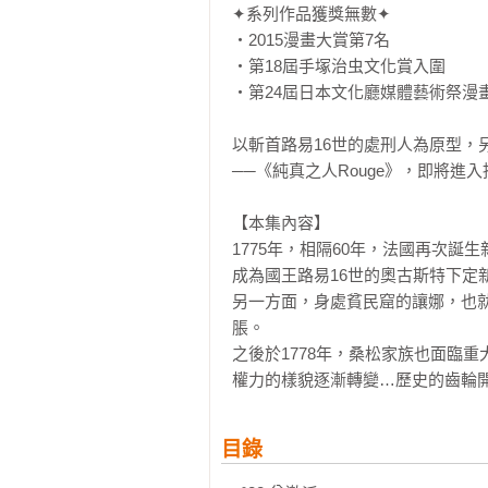
✦系列作品獲獎無數✦

・2015漫畫大賞第7名

・第18屆手塚治虫文化賞入圍

・第24屆日本文化廳媒體藝術祭漫畫
以斬首路易16世的處刑人為原型，
──《純真之人Rouge》，即將進入
【本集內容】

1775年，相隔60年，法國再次誕
成為國王路易16世的奧古斯特下定
另一方面，身處貧民窟的讓娜，也
脹。

之後於1778年，桑松家族也面臨重
權力的樣貌逐漸轉變…歷史的齒輪開始
目錄