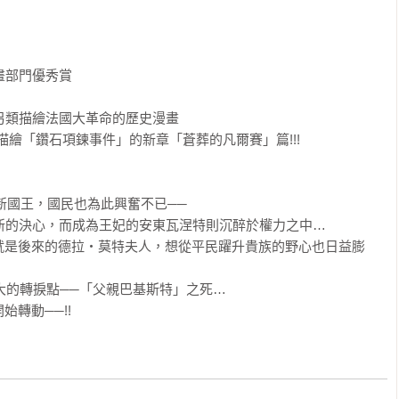
部門優秀賞

另類描繪法國大革命的歷史漫畫

描繪「鑽石項鍊事件」的新章「蒼葬的凡爾賽」篇!!!

生新國王，國民也為此興奮不已──

新的決心，而成為王妃的安東瓦涅特則沉醉於權力之中…

就是後來的德拉‧莫特夫人，想從平民躍升貴族的野心也日益膨
大的轉捩點──「父親巴基斯特」之死…

轉動──!!