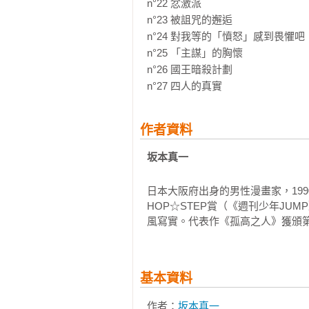
n°22 忿激派

n°23 被詛咒的邂逅

n°24 對我等的「憤怒」感到畏懼吧

n°25 「主謀」的胸懷

n°26 國王暗殺計劃

n°27 四人的真實
作者資料
坂本真一
日本大阪府出身的男性漫畫家，199
HOP☆STEP賞（《週刊少年J
風寫實。代表作《孤高之人》獲頒第
基本資料
作者：
坂本真一