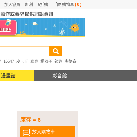
加入會員
紅利
6折購
購物車
(
0
)
野
16647
皮卡丘
寫真
楊双子
親簽
奧德賽
漫畫館
影音館
庫存 = 6
放入購物車