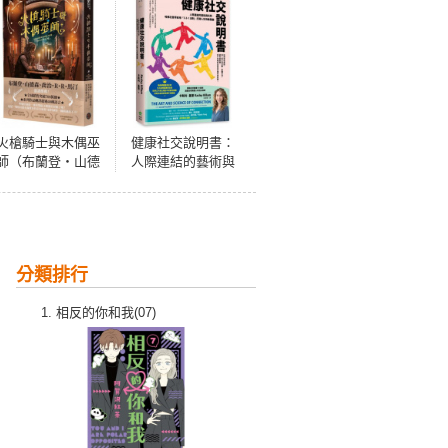
火槍騎士與木偶巫
健康社交說明書：
師（布蘭登・山德
人際連結的藝術與
森、喬治・R・R・
科學，哈佛社會學
馬汀同聲盛讚！作
家用「5-3-1法則」
品熱銷全球700萬
打開人生快樂關鍵
冊，備受國際奇幻
【鸚鵡螺圖書獎金
大師肯定的槍火魔
獎】
分類排行
法冒險故事集）
相反的你和我(07)