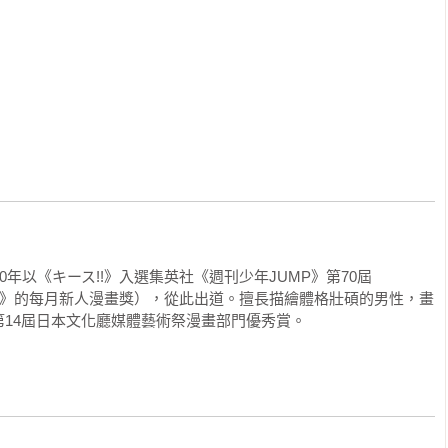
0年以《キース!!》入選集英社《週刊少年JUMP》第70屆
UMP》的每月新人漫畫獎），從此出道。擅長描繪體格壯碩的男性，畫
14屆日本文化廳媒體藝術祭漫畫部門優秀賞。