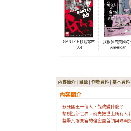
GANTZ:E殺戮都市
我很多的美國時
(05)
American
Overtime：水晶
的生活日誌
內容簡介
|
目錄
|
作者資料
|
基本資料
內容簡介
殺死國王一個人，能改變什麼？

想創造新世界，就先把世上所有人都
襲擊凡爾賽宮的強盜團首領與瑪莉爆發