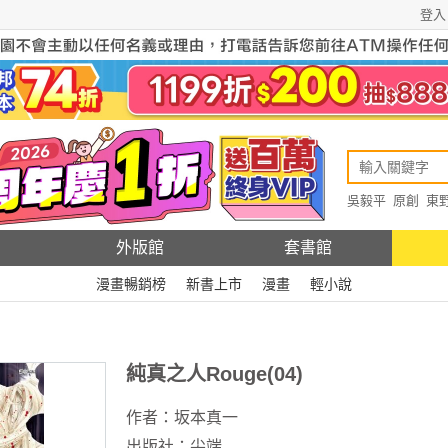
登入
吳毅平
原創
東
原創
Rewire
外版館
套書館
漫畫暢銷榜
新書上市
漫畫
輕小說
純真之人Rouge(04)
作者：
坂本真一
出版社：
尖端