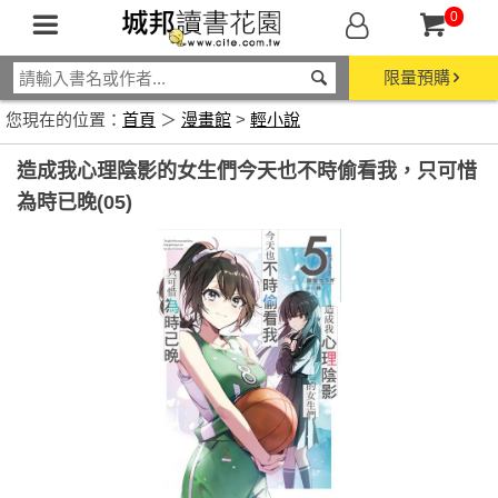
0
限量預購
您現在的位置：
首頁
＞
漫畫館
>
輕小說
造成我心理陰影的女生們今天也不時偷看我，只可惜
為時已晚(05)