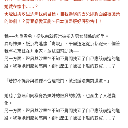
她藏在家中……？

★燈凪與汐里逐漸找到目標，自我邊緣的雪兔即將面臨被拋棄
的慘劇！？青春戀愛喜劇～日本漫畫版好評發售中！
我──九重雪兔，從以前就經常被捲入男女關係的紛爭。

異母妹妹・祇京為逃離「毒親」，千里迢迢從京都跑來。儘管
我將祇京藏在九重家，並試圖幫助她──

另一方面，燈凪與汐里在不知不覺間找到了自己應該前進的道
路。我為她們感到高興，卻也產生了被拋下般的寂寞……？

「若妳不挺身與種種不合理戰鬥，就沒辦法向前邁進。」

她聽了悠璃和同樣身為妹妹的燈織的話後，也產生了某種變
化。

另一方面，燈凪與汐里在不知不覺間找到了自己應該前進的道
路。我為她們感到高興，卻也產生了被拋下般的寂寞……？
