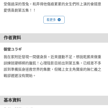
受傷過深的雪兔，和弄得他傷痕累累的女生們所上演的會錯意
愛情喜劇第五集！！
看更多
作者資料
御堂ユラギ 
我在家附近發現一間健身房。近來運動不足，想說乾脆來做重
訓練就硬梆梆的腹肌！心理陰影目前出到第五集，已經差不多
該到準備挺身拯救世界的集數，但賭上女主角寶座的無仁義之
戰卻遲遲沒有開始。
基本資料