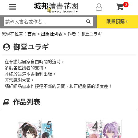
0
限量預購
您現在位置：
首頁
>
出版社列表
> 作者：御堂ユラギ
御堂ユラギ
在眷戀起居家自由時間的這時，
多虧各位讀者的支持，
才終於讓這本書順利出版。
非常感謝大家。
請細細品嘗本作接連不斷的耍寶，和正經劇情的溫度差！
作品列表