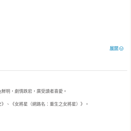
己的名字與功勳，

，要嫁給兩世唯一的愛人──

，全面進攻大魏。

。

展開
鮮明，劇情跌宕，廣受讀者喜愛。
