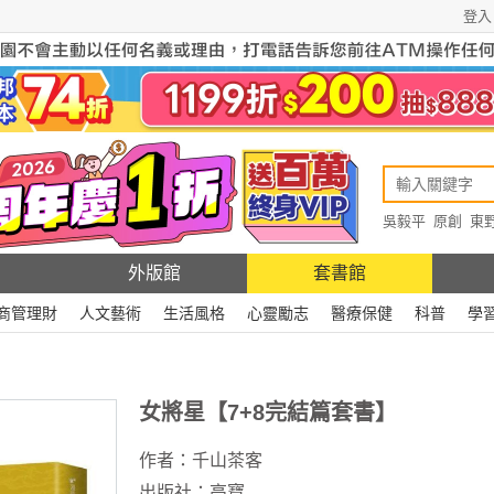
登入
吳毅平
原創
東
原創
Rewire
外版館
套書館
商管理財
人文藝術
生活風格
心靈勵志
醫療保健
科普
學
女將星【7+8完結篇套書】
作者：
千山茶客
出版社：
高寶