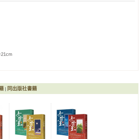
               
籍
同出版社書籍
|