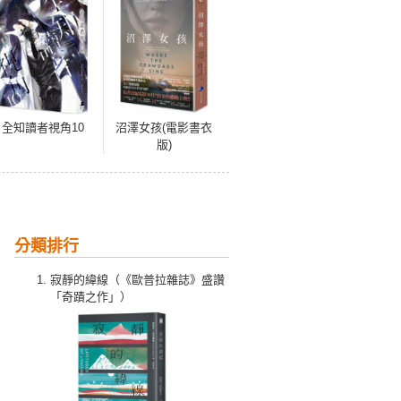
全知讀者視角10
沼澤女孩(電影書衣
版)
分類排行
寂靜的緯線（《歐普拉雜誌》盛讚
「奇蹟之作」）