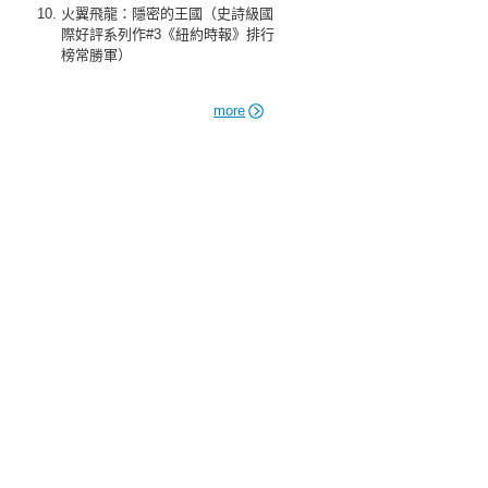
火翼飛龍：隱密的王國（史詩級國
際好評系列作#3《紐約時報》排行
榜常勝軍）
more