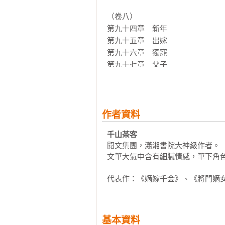
這一世，禾晏擁有家人好友，擁有自
她穿上大紅嫁衣，揭下面具昂首挺胸
（卷八）

第九十四章　新年

偌大皇宮風雲突變，烏托人捲土重來
第九十五章　出嫁

沒有了飛鴻將軍，大魏仍然有女將星
第九十六章　獨寵

禾晏跪地請征，

第九十七章　父子

她將執手中劍，護天下人，

第九十八章　逼宮

守千里山河，明月高懸。
第九十九章　請征

第一百章　將星

尾聲

作者資料
番外、逍遙

千山茶客
番外、月亮的祕密

閱文集團，瀟湘書院大神級作者。

番外、長相思

文筆大氣中含有細膩情感，筆下角色
番外、長願
基本資料