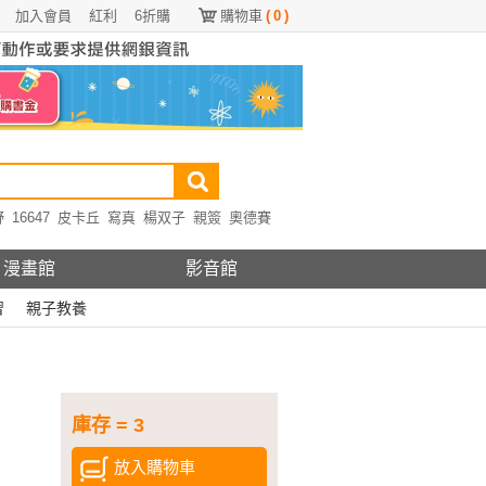
加入會員
紅利
6折購
購物車
(
0
)
野
16647
皮卡丘
寫真
楊双子
親簽
奧德賽
漫畫館
影音館
習
親子教養
庫存 = 3
放入購物車