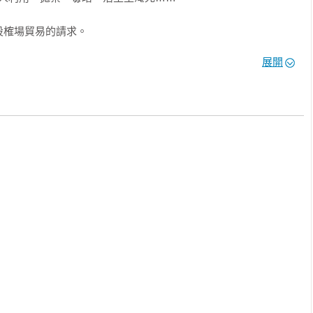
榷場貿易的請求。

面具，

展開
！

托人的詭計失敗。

呼聲越來越高，

個辦法──

子，





入許家，

。
