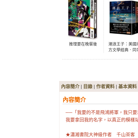
推理要在晚餐後
潮浪王子：美國
方文學經典．同
電影原著（套書
冊不分售）
內容簡介
|
目錄
|
作者資料
|
基本資料
內容簡介
──「我要的不是飛鴻將軍，我只要
我要拿回我的名字，以真正的模樣站
★瀟湘書院大神級作者　千山茶客　