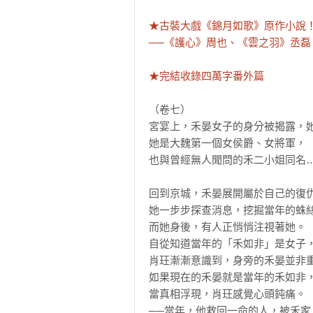
★古裝大戲《錦月如歌》原作小說！
──《護心》周也、《雲之羽》丞磊
★完結收錄四萬字番外篇
（卷七）

宮宴上，禾晏女子的身分被揭露，她
她是大魏第一個女侯爵、女將軍，

也與曾經無人聞問的禾二小姐同名…
回到京城，禾晏展開屬於自己的復仇
她一步步探查消息，挖掘當年的蛛絲
而她身後，有人正悄悄注視著她。

自從知道當年的「禾如非」是女子，
肖玨漸漸意識到，身旁的禾晏並非重
如果現在的禾晏就是當年的禾如非，
當真相浮現，肖玨感覺心頭鈍痛。

──當年，他救回一命的人，被禾家