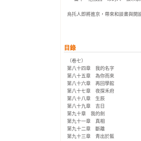
烏托人即將進京，帶來和談書與開設
禾晏要揭穿烏托人的詭計與禾如非的
真相大白，將帶給天下人最大的震撼
（卷八）

目錄
當年的飛鴻將軍其實是女兒身，

而她真正的名字叫──禾晏。

（卷七）

第八十四章　我的名字

揭露真相，禾家覆滅、徐相倒臺，烏
第八十五章　為你而來

太子一夕間失去依靠，推舉四皇子的
第八十六章　再回學館

面對搖搖欲墜的太子之位，他只有一
第八十七章　夜探禾府

第八十八章　生辰

新年初十，是封雲將軍肖玨娶妻的日
第八十九章　吉日

他要娶大魏第一位女侯爵、女將軍，
第九十章　我的劍

他要把兩輩子的錯過，都補償回來。
第九十一章　真相

上一輩子，禾晏回歸身分，被安排嫁
第九十二章　斷離

豔紅鋪陳如血，一如她血淋淋的結局
第九十三章　青出於藍
