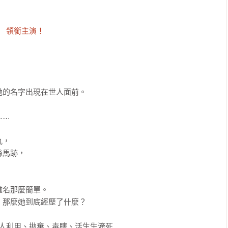


　領銜主演！

的名字出現在世人面前。

…

，

馬跡，



名那麼簡單。

那麼她到底經歷了什麼？

人利用、拋棄、毒瞎、活生生淹死……
