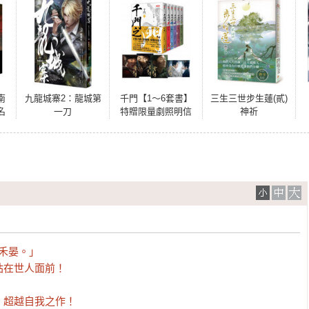
南
九龍城寨2：龍城第
千門【1～6套書】
三生三世步生蓮(貳)
名
一刀
特贈限量劇照明信
神祈
二
片組（共四張）：
電視劇《雲襄傳》
原著小說，陳曉、
毛曉彤、唐曉天領
銜主演
禾晏。」

在世人面前！

超越自我之作！
