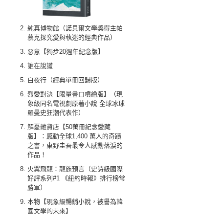
純真博物館（諾貝爾文學獎得主帕
慕克探究愛與執迷的經典作品）
惡意【獨步20週年紀念版】
誰在說謊
白夜行（經典單冊回歸版）
烈愛對決【限量書口噴繪版】（現
象級同名電視劇原著小說 全球冰球
羅曼史狂潮代表作）
解憂雜貨店【50萬冊紀念愛藏
版】：感動全球1,400 萬人的奇蹟
之書，東野圭吾最令人感動落淚的
作品！
火翼飛龍：龍族預言（史詩級國際
好評系列#1 《紐約時報》排行榜常
勝軍）
本物【現象級暢銷小說，被譽為韓
國文學的未來】