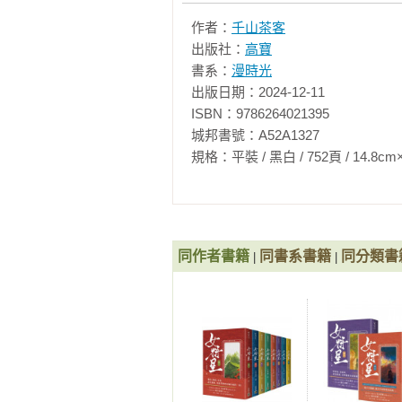
作者：
千山茶客
出版社：
高寶
書系：
漫時光
出版日期：2024-12-11

ISBN：9786264021395

城邦書號：A52A1327

規格：平裝 / 黑白 / 752頁 / 14.8cm×21cm 
同作者書籍
同書系書籍
同分類書
|
|