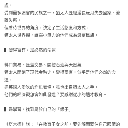
處，

受到最多迫害的民族之一，猶太人歷經漫長歲月失去國家、流
離失所，

但看待世界的角度，決定了生活態度和方式，

猶太人世界觀，讓弱小無力的他們成為最富民族。

▍變得富有，是必然的命運

轉口貿易、匯差交易、開挖石油與天然氣……

猶太人開創了現代金融史，變得富有，似乎是他們必然的命
運，

連英國人愛吃的炸魚薯條，竟也出自猶太人之手。

他們的經濟觀怎會如此發達？要感謝從小的適才教育。

▍靠學習，找到屬於自己的「銀子」

《塔木德》說：「在教育子女之前，要先解開蒙住自己眼睛的