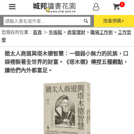
0
限量預購
您現在的位置：
首頁
＞
外版館
>
商管理財
>
職場工作術
>
工作哲
學
猶太人商道與塔木德智慧：一個弱小無力的民族，口
袋裡裝著全世界的財富。《塔木德》傳授五種觀點，
讓他們內外都富足。