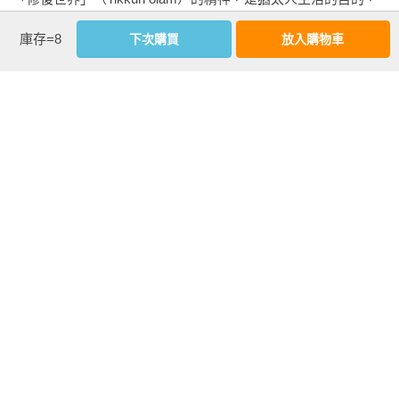
也是他們的開拓觀。

庫存=8
下次購買
放入購物車
進入近代，他們屢屢遭到歐洲各國迫害，從集體驅逐到阿道
看更多
夫．希特勒（Adolf Hitler）的集體大屠殺。後來，在他們以上帝
子女的身分回到應許之地錫安（Zion），在這段過程中，確立了
他們的國家觀。

內文試閱
【摘文1】毀謗是比殺人還重的罪

一路支撐他們的這般精神和思想，成為當今猶太人世界觀的一
猶太父母在子女上幼兒園時會說這樣的話：

部分，也成為他們主導世界經濟、撼動美國的力量。他們位處
現今金融資本主義的頂點，也是引領矽谷的主導勢力。從這個
你以後上幼兒園就會結交朋友，一定要記住兩件事，第一，你
意義上來講，這本書是以知己知彼的角度觀察他們的精神世
講話講了多久，就要花兩倍的時間認真聽朋友講話。每個人身
界，希望能幫助讀者理解猶太民族。本書是過去兩年七個月在
上都有缺點，所以不要在意朋友的缺點，去找找朋友的優點
《朝鮮日報》連載的〈新猶太人的故事〉精選集。

吧！若要找出優點，就不能講話講得比對方更多，而是要多聽
對方講話。人只有一張嘴，卻有兩隻耳朵，意思是說，比起說
2024年3月

話，更要加倍聆聽。

洪益憙