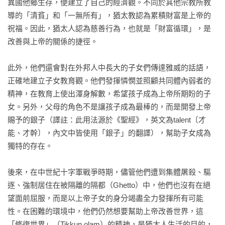
異國他鄉生存，便建立了自己的經濟觀。不同於其他宗教所教
導的「清貧」和「一無所有」，猶太教認為累積財富是上帝的
祝福。因此，猶太人認為慈善行為，也就是「財富循環」，是
改善與上帝的關係的捷徑。

此外，他們還會對在外邦人中長大的子女們傳達雅威的話語，
正確地建立子女教育觀。他們發揮憐憫並照顧共同體內弱者的
精神，在教育上使出渾身解數，希望孩子成為上帝所期盼的子
女。另外，父母的角色不是讓孩子成為最棒的，而是開發上帝
賜予的銀子（譯註：此用法源於《聖經》，英文為talent〔才
能、才幹〕，內文中皆使用「銀子」的翻譯），幫助子女成為
獨特的存在。

後來，在中世紀十字軍戰爭時期，儘管他們遭到集體屠殺、驅
逐、強制居住在被隔離的隔都（Ghetto）中，他們也沒有在絕
望面前屈服，而是以上帝子女的身分竭盡全力發揮所有可能
性。在困難的環境中，他們仍然想要幫助上帝改善世界，這
「修復世界」（Tikkun olam）的精神，是猶太人生活的目的，