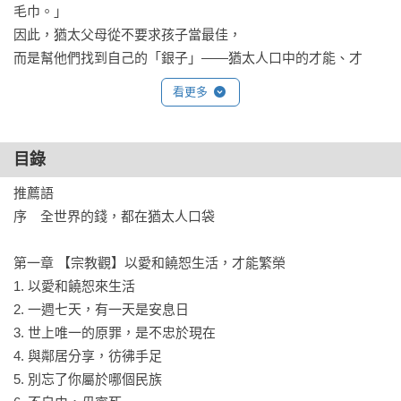
毛巾。」

因此，猶太父母從不要求孩子當最佳，

而是幫他們找到自己的「銀子」——猶太人口中的才能、才
幹；

看更多
他們最希望孩子過得富庶，因為在天秤上，貧窮比一切都沉
重。

目錄
▍遍布全球、不畫地自限的猶太可能性

推薦語

序　全世界的錢，都在猶太人口袋

《塔木德》中有這樣一句話：

「如果所有人都只朝著一個方向走，世界就會傾斜。」

第一章 【宗教觀】以愛和饒恕生活，才能繁榮

1. 以愛和饒恕來生活

　他們習慣先做再說，如果覺得不行，就根據市場狀況迅速調
2. 一週七天，有一天是安息日

整；

3. 世上唯一的原罪，是不忠於現在

　因為，如果要等一切完美後才開始，反倒可能錯過時機。

4. 與鄰居分享，彷彿手足

　從開啟金融科技時代的PayPal黑手黨、美中霸權背後的經濟
5. 別忘了你屬於哪個民族

勢力，
