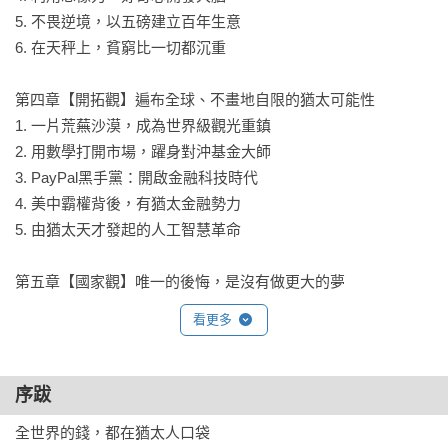
5. 不畏逆境，以五磅建立百年生意

6. 在天秤上，貧窮比一切都沉重

第四章【開拓觀】遍布全球、不畫地自限的猶太可能性

1. 一片荒蕪沙漠，成為世界級觀光重鎮

2. 用數學打開市場，躍身對沖基金大師

3. PayPal黑手黨：開啟金融科技時代

4. 美中霸權背後，有猶太金融勢力

5. 由猶太天才發起的人工智慧革命

第五章【國家觀】唯一的後悔，是沒有做更大的夢

1. 科學，引領著這塊土地的發展

看更多
2. 從社會主義轉變為資本主義國家

3. 軍隊內，每個人都要學電腦

4. 沒有大企業，仍能創造經濟奇蹟
序跋
全世界的錢，都在猶太人口袋
