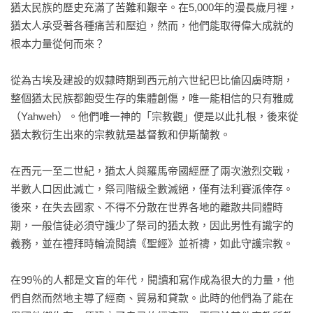
猶太民族的歷史充滿了苦難和艱辛。在5,000年的漫長歲月裡，
猶太人承受著各種痛苦和壓迫，然而，他們能取得偉大成就的
根本力量從何而來？

從為古埃及建設的奴隸時期到西元前六世紀巴比倫囚虜時期，
整個猶太民族都飽受生存的集體創傷，唯一能相信的只有雅威
（Yahweh）。他們唯一神的「宗教觀」便是以此扎根，後來從
猶太教衍生出來的宗教就是基督教和伊斯蘭教。

在西元一至二世紀，猶太人與羅馬帝國經歷了兩次激烈交戰，
半數人口因此滅亡，祭司階級全數滅絕，僅有法利賽派倖存。
後來，在失去國家、不得不分散在世界各地的離散共同體時
期，一般信徒必須守護少了祭司的猶太教，因此男性有識字的
義務，並在禮拜時輪流閱讀《聖經》並祈禱，如此守護宗教。

在99％的人都是文盲的年代，閱讀和寫作成為很大的力量，他
們自然而然地主導了經商、貿易和貸款。此時的他們為了能在