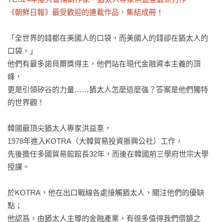
《朝鮮日報》最受歡迎的連載作品，集結成冊！
「全世界的錢都在美國人的口袋，而美國人的錢卻在猶太人的
口袋。」

他們有最多諾貝爾獎得主，他們站在現代金融資本主義的頂
峰，

更是引領矽谷的力量……猶太人怎麼這麼強？答案是他們獨特
的世界觀！

韓國最頂尖猶太人專家洪益憙，

1978年進入KOTRA（大韓貿易投資振興公社）工作，

先後擔任多國貿易館館長32年，而後在韓國前三學府世宗大學
授課。

於KOTRA，他在出口戰線各處接觸猶太人，關注他們的優缺
點；

他認爲，由猶太人主導的金融產業，有很多值得我們借鏡之