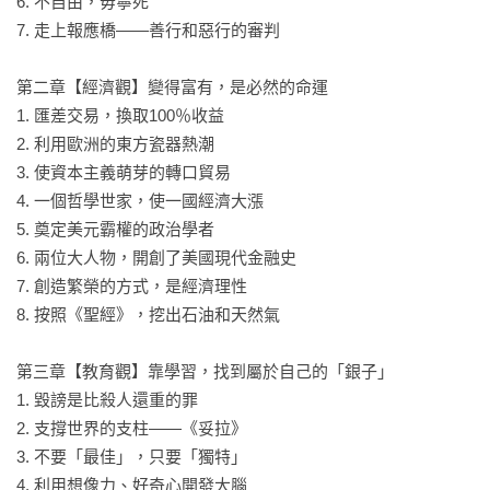
6. 不自由，毋寧死

一直到主宰未來的人工智慧革命，都在猶太人的掌控之中。 

7. 走上報應橋——善行和惡行的審判

一個弱小無力的民族，口袋裡怎會裝著全世界的財富？

第二章【經濟觀】變得富有，是必然的命運

《塔木德》傳授五種觀點，讓他們內外都富足。
1. 匯差交易，換取100％收益

2. 利用歐洲的東方瓷器熱潮

3. 使資本主義萌芽的轉口貿易

4. 一個哲學世家，使一國經濟大漲

5. 奠定美元霸權的政治學者

6. 兩位大人物，開創了美國現代金融史

7. 創造繁榮的方式，是經濟理性

8. 按照《聖經》，挖出石油和天然氣

第三章【教育觀】靠學習，找到屬於自己的「銀子」

1. 毀謗是比殺人還重的罪

2. 支撐世界的支柱——《妥拉》

3. 不要「最佳」，只要「獨特」

4. 利用想像力、好奇心開發大腦
