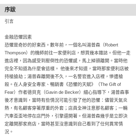
本傑作上，它追蹤『金融創新的演化爆發』；這場爆發始於先
序跋
第4章　敘事的力量

鋒集團1974年創立追蹤標準普爾500指數的史上第一檔指數共同
引言

理性的新意義

基金。我仍堅信指數基金，但羅博士這本書說服我對投資技術
人體中的火警警報器和自動灑水系統

的新世界、投資人偏好、交易效率和比我聰明者的智慧保持開
金融恐懼因素

恐懼因素與金融財務

放（或至少不完全否定）的態度。」

恐懼是奇妙的好東西。數年前，一個名叫湯普森（Robert 
我知道你知道我知道

──約翰．伯格（John Bogle），先鋒集團（Vanguard Group）
Thompson）的機師前往一家便利店，想買幾本雜誌。但他一走
經濟人與左腦

創始人，指數共同基金之父，著有《買對基金賺大錢》（The 
進店裡，因為感受到壓倒性的恐懼感，馬上掉頭離開。當時他
擔當執行長的前額葉皮質

Little Book of Common Sense Investing）

完全不知道為什麼會這樣。 他後來才知道，當時那家便利店被
預言自我實現的力量

持槍搶劫；湯普森離開後不久，一名警官進入店裡，慘遭槍
費克羅拉—史上最好的小學三年級老師

「我們講故事，從故事中學習，也編造故事。在這本出色的著
殺。在人身安全專家、暢銷書《恐懼的天賦》（The Gift of 
敘事能力就是智能

作中，羅聞全解釋了故事對我們的吸引力如何驅動市場、闡明
Fear）作者德貝克（Gavin de Becker）細心指導下，湯普森事
以往的大災難，以及揭示未來利用金融工程拯救世界的機會。
後才意識到，當時有些情況可能引發了他的恐懼：儘管天氣炎
第5章　演化革命

他將這一切綜合到他自己迷人的故事中。」

熱，有名顧客穿著厚重的外套；店員全神注意那名顧客；一輛
動物園的一天

──派特．亨利．溫斯頓（Patrick Henry Winston），麻省理工
汽車歪歪地停在店門外，引擎還開著。但湯普森幾乎是立即決
演化革命

學院教授

定離開那家商店，當時甚至沒意識到自己看到了任何異常情
是假設故事還是科學事實？

況。

擇選的威力

「如果你不相信教條式經濟理論，渴望有一套連貫的說法解釋