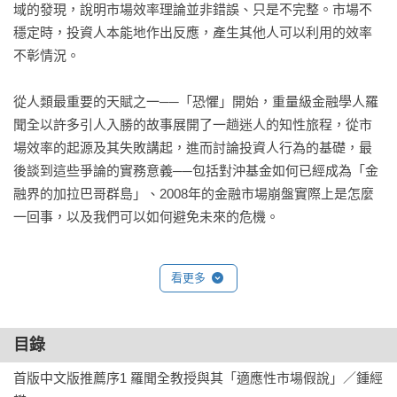
域的發現，說明市場效率理論並非錯誤、只是不完整。市場不
穩定時，投資人本能地作出反應，產生其他人可以利用的效率
不彰情況。

從人類最重要的天賦之一──「恐懼」開始，重量級金融學人羅
聞全以許多引人入勝的故事展開了一趟迷人的知性旅程，從市
場效率的起源及其失敗講起，進而討論投資人行為的基礎，最
後談到這些爭論的實務意義──包括對沖基金如何已經成為「金
融界的加拉巴哥群島」、2008年的金融市場崩盤實際上是怎麼
一回事，以及我們可以如何避免未來的危機。

人性會如何「適應」市場？

看更多
每當金融瘋狂時，「效率」市場為何失靈？理性的經濟人們為
何會同時陷入瘋狂？

本書最重要的主張是，我們需要一個新理論，探究大腦的深
目錄
處，考量人類如何做決定、如何演化與適應環境，以及心理學
首版中文版推薦序1 羅聞全教授與其「適應性市場假說」／鍾經
與各種新科技，才能完全明白資產泡沫、銀行擠兌，以及理性