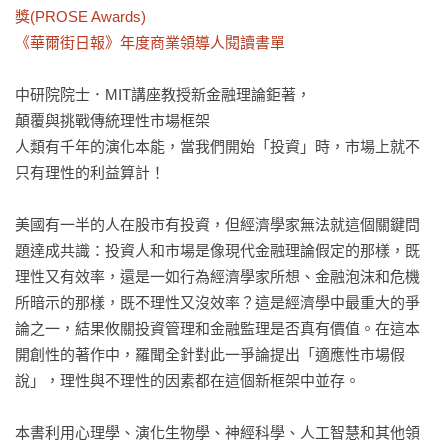
獎(PROSE Awards)

《華爾街日報》年度商業領導人閱讀書單
中研院院士．MIT講座教授新金融理論鉅著，

顛覆與挑戰傳統理性市場框架

人類有千年的演化本能，當我們開始「投資」時，市場上就不
只有理性的利益算計！

美國有一半的人在股市有投資，但經濟學家無法就這個關鍵問
題達成共識：投資人和市場是像現代金融理論假定的那樣，既
理性又有效率，還是一如行為經濟學家所想、金融泡沫和危機
所暗示的那樣，既不理性又沒效率？這是經濟學中最重大的爭
論之一，結果攸關投資管理和金融監理是否真有價值。在這本
開創性的著作中，羅聞全針對此一爭論提出「適應性市場假
說」，理性與不理性的因素都在這個新框架中並存。

本書利用心理學、演化生物學、神經科學、人工智慧和其他領