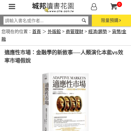
0
限量預購
您現在的位置：
首頁
＞
外版館
>
商管理財
>
經濟/趨勢
>
貨幣/金
融
適應性市場：金融學的新敘事──人類演化本能vs效
率市場假說