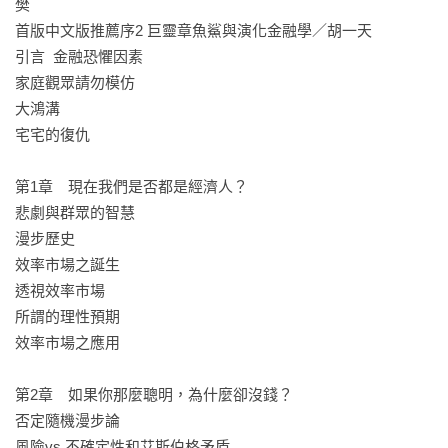
樊

市場與行為證據矛盾的真正原因。我們徹底需要更深入理解人
首版中文版推薦序2 巨靈章魚鯊與演化金融學／胡一天

類在個體與群體環境下的適應本能，補足充滿數學化的效率市
引言  金融恐懼因素

場與定價理論；同時，提出一個與未來世界更契合的金融設
家庭觀眾請勿模仿

計。

大鴻溝

宅宅的復仇

這本書也針對許許多多經濟學的基本問題提出抱負不凡的新思
考，所有想了解市場真正運作方式的人都不應錯過。

第1章　現在我們是否都是經濟人？

悲劇與群眾的智慧

漫步歷史

│書評推薦│

效率市場之誕生

「本書的最大特色是在堅實的理論與實證基礎上，對金融市場
透視效率市場

的運作提出一個嶄新的詮釋，不論是金融業者、監理人員、還
所謂的理性預期

是財經學者，看完本書後基本上都會對金融市場產生一個全新
效率市場之應用

的看法……我認為此書的論點極有潛力成為金融業界的「遊戲
規則改變者」(Game Changer) 。對於像我一樣的學者而言，本
第2章　如果你那麼聰明，為什麼卻沒錢？

書在學理上所提出的許多論證雖已然很有說服力，但因對現行
否定隨機漫步論

金融理論非常像是一個很有破壞性的創新，必然會促成更多的
風險vs.不確定性和艾斯伯格矛盾

理論爭辯與研究比較，我對這種學理上的躍進以及隨之產生的