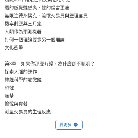
贏的感覺雖然爽，輸的傷害更痛

學術辯論有很大的期待。」

無限注德州撲克、流氓交易員與監理官員

國立清華大學計量財務金融系教授 鍾經樊

機率對應與三月瘋

人類作為預測機器

「羅聞全說得好：金融必須要有目的，金融工程可以用來促進
打倒一個理論要靠另一個理論

大規模投機，也可以用來為新藥研發募資。人類不應容許金融
文化衝擊

主宰目標，而應該用目標來主宰金融。德國政治家俾斯麥曾
說，政治是『創造可能的藝術』（the art of the possible）。順
第3章　如果你那麼有錢，為什麼卻不聰明？

著這種思路，金融運作就是「創造可能的促進者」（the 
探索人腦的運作

facilitator of the possible）。

神經科學的顯微鏡

巨大的社會難題要求人類有效合作與運用集體智慧。金融運作
恐懼

是目前人類運用集體智慧的最高效手段。適應性市場假說指
痛楚

出，僅憑獲利動機不足以解釋市場在組織人類行為上的成就：
愉悅與貪婪

人類受恐懼與貪婪驅使，但還有公平、正義與想像力。」

測量交易員的生理反應

胡一天（源鉑資本創辦人暨執行長）

優秀交易員的素質

看更多
以神經通貨思考金錢

「羅聞全是傑出的金融經濟學家、富遠見的創新者、勇敢的反
我全部都要，現在就要

向操作者、天才作家和堅定的理想主義者。這些特徵彰顯在這