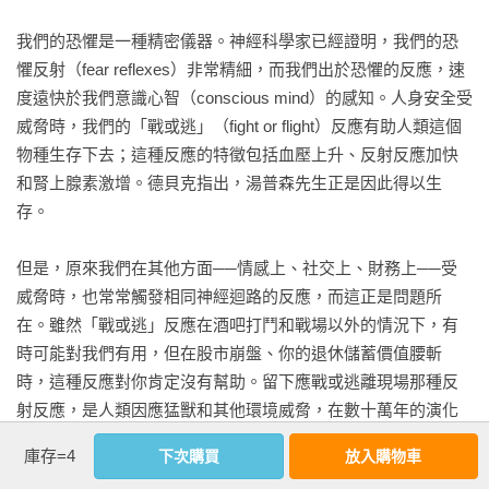
變化使生命多彩多姿

市場經濟如何既帶給社會巨大的好處，也造成巨大的痛苦，你
我們的恐懼是一種精密儀器。神經科學家已經證明，我們的恐
「笨蛋，關鍵是環境！」

會覺得這本書很有吸引力。羅聞全結合他對金融的深刻理解和
懼反射（fear reflexes）非常精細，而我們出於恐懼的反應，速
智人出現

生物學、心理學與倫理學方面的廣泛知識，提出動人的觀點，
度遠快於我們意識心智（conscious mind）的感知。人身安全受
經濟人登場

說明了金融工程可以如何發揮強大的力量，造就一個比較公
威脅時，我們的「戰或逃」（fight or flight）反應有助人類這個
演化的等級8

平、健康和繁榮的世界。」

物種生存下去；這種反應的特徵包括血壓上升、反射反應加快
瑞典雙胞胎與儲蓄

──彼得．漢考克（Peter Hancock），美國國際集團（AIG）前
和腎上腺素激增。德貝克指出，湯普森先生正是因此得以生
與思想同速的演化

總裁暨執行長

存。

社會生物學與演化心理學

鉅富者生存？

「羅聞全結合廣博的學識和富啟發性的敘述風格，提出有關市
但是，原來我們在其他方面──情感上、社交上、財務上──受
場如何運作和如何提升市場監理效力的創見。這本重要著作既
威脅時，也常常觸發相同神經迴路的反應，而這正是問題所
第6章　適應性市場假說 

有教育意義，也有娛樂價值，負責維護市場健康的人應該從中
在。雖然「戰或逃」反應在酒吧打鬥和戰場以外的情況下，有
打倒一個理論要靠另一個理論

學習。」

時可能對我們有用，但在股市崩盤、你的退休儲蓄價值腰斬
賽蒙說滿意就好

──西蒙．萊文（Simon A. Levin），普林斯頓大學教授

時，這種反應對你肯定沒有幫助。留下應戰或逃離現場那種反
超人外套

射反應，是人類因應猛獸和其他環境威脅，在數十萬年的演化
適應性市場假說

「這本書非常精彩。羅聞全在書中反思經濟學中的理性論，利
中形成的。相對之下，金錢的歷史只有數千年，以演化的尺度
破解機率對應現象

用心理學、神經科學、生物學以至有關金融創新和金融危機的
庫存=4
下次購買
放入購物車
而言不過是一瞬間。人類創造的股票市場，歷史比金錢更短。
大自然厭惡不分散的押注

研究，從效率市場假說講到他自己的適應性市場假說。本書提