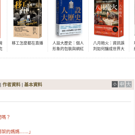
灣
移工怎麼都在直播
人設大歷史：個人
八月砲火：資訊誤
完
形象的包裝與網紅
判如何釀成世界大
夢的實現，從達文
戰【暢銷經典60週
西到卡戴珊家族的
年紀念版】
自我塑造
|
作者資料
|
基本資料


嗎？

綁架的媽媽……」