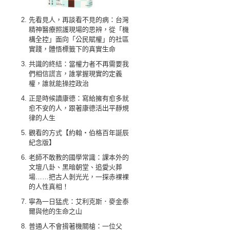
先看見人，再談看不見的病：台灣
精神醫療照護現場的思辨，從「機
構全控」面向「公民賦權」的社區
實踐，體悟標籤下的真實生命
共識的終結：當權力者不再需要我
們相信謊言，誰掌握現實的定義
權，誰就能操控政治
正是時候讀康德：寫給擁有愈多就
愈不安的人，跟著康德活出平靜規
律的人生
觀看的方式【約翰‧伯格百年誕辰
紀念版】
老師不敢教的國學常識：課本外的
文壇八卦、黑暗朝堂、追愛火葬
場……把古人剝光光，一探赤裸裸
的人性真相！
寧為一日猛虎：艾利克斯．麥金泰
爾與他的生命之山
普通人不會揹著機關槍：一位父