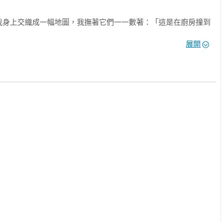
我身上交織成一幅地圖，我撫著它們一一數著：「這是在廚房撞到
抱著女兒，在屋外草叢碰傷的。」

展開
遮蔽我的雙眼。我花了好一陣子才意識到，醫生開給我的助眠藥不
下一把骨頭和一團空氣，其餘什麼也不剩。

墜落……

性在產後面對育兒、婚姻關係與社會觀感之間的掙扎，作者梅麗莎
，被迫向藥物妥協，自此遊走於瘋狂與理智的邊緣。

慮、癲癇和恐慌症等疾病，是全球使用最廣泛的藥物之一。梅麗莎
串噩夢般的藥物依賴，消耗了她四年多的生命，不但損害健康還破
字帶讀者踏上她親身經歷的旅程，細膩描繪了她為何依賴苯二氮平
。
