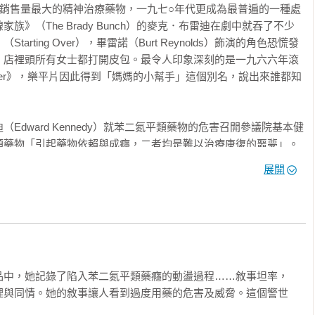
國銷售量最大的精神治療藥物，一九七○年代更成為最普遍的一種處
》（The Brady Bunch）的麥克．布雷迪在劇中就吞了不少
rting Over），畢雷諾（Burt Reynolds）飾演的角色恐慌發
」店裡頭所有女士都打開皮包。最令人印象深刻的是一九六六年滾
le Helper》，樂平片因此得到「媽媽的小幫手」這個別名，說出來誰都知
Edward Kennedy）就苯二氮平類藥物的危害召開參議院基本健
類藥物「引起藥物依賴與成癮，二者均是難以治療康復的噩夢」。
藥錠「遠比海洛因更易成癮」。用藥人口下降了，但到了一九八○年
展開
苯二氮平類藥物的人氣再度竄升。

，當時我不知道醫學文獻建議這種藥不能經常服用，最多服用二到四
風險高，長期處方箋卻仍有上升趨勢，我也不知道苯二氮平服藥過
類藥物不分軒輊。

品中，她記錄了陷入苯二氮平類藥癮的動盪過程……敘事坦率，
兩個幼兒，其中一個是唐氏症寶寶。我睡不著覺。我的婚姻正在崩
理與同情。她的敘事讓人看到過度用藥的危害及威脅。這個警世
照顧我的孩子，同時不斷想擺脫自己像個失眠鬼影的感覺。「吃藥
要能睡著都好，我一個月接著一個月吞下藥錠，嘴巴像饑餓的鯉魚