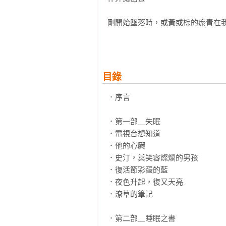
剛開始墜落時，或黃或棕的瘀青在
的。」「這是絆到椅子。」「這是我
剛開始墜落時，「否認」如同濃霧
知不覺滲進我的體內，把我消減到剩
目錄
我只不過是聽從醫囑。可我向下不停
．序言

●

．第一部＿失眠

本書以極其私密的角度深入剖析女
．電視台想知道

經年累月的壓力最終在求訪名醫之後
．他的心臟

．史汀，與笑容燦爛的男孩

苯二氮平類藥物用於治療失眠、焦
．復活節彩蛋的藍

在獲得處方藥之後，便開始了一連
．夜色升起，復又天亮

壞了婚姻。梅麗莎以引人入勝的文
．潦草的筆記

類藥物，以及——她變成了什麼樣子
．第二部＿睡眠之書
