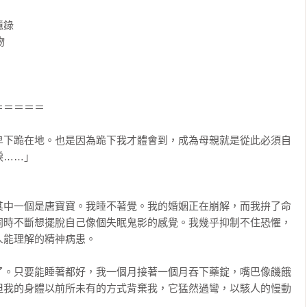
錄



＝＝＝＝

卑下跪在地。也是因為跪下我才體會到，成為母親就是從此必須自
……」

其中一個是唐寶寶。我睡不著覺。我的婚姻正在崩解，而我拚了命
同時不斷想擺脫自己像個失眠鬼影的感覺。我幾乎抑制不住恐懼，
能理解的精神病患。

了。只要能睡著都好，我一個月接著一個月吞下藥錠，嘴巴像饑餓
但我的身體以前所未有的方式背棄我，它猛然過彎，以駭人的慢動