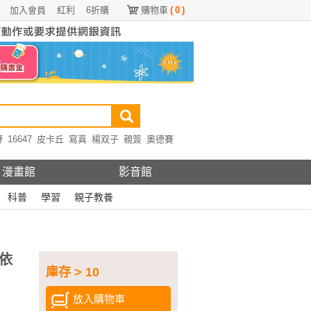
加入會員
紅利
6折購
購物車
(
0
)
野
16647
皮卡丘
寫真
楊双子
親簽
奧德賽
漫畫館
影音館
科普
學習
親子教養
依
庫存 > 10
放入購物車