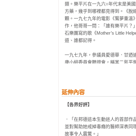
類。樂平片在一九六○年代末是美
．減五毫克

方藥，幾乎到哪裡都見得到。《脫線家族
．卑屈與驕傲

顆。一九七九年的電影《鴛夢重溫》（Sta
．五呎巨龍

作，他哥哥一問：「誰有樂平片？
．毀滅的黑色巨牆

石樂團寫的歌《Mother’s Litt
．正常

道、誰都記得。

．失眠側錄

．苯二氮平搏不了版面

一九七九年，參議員愛德華．甘迺迪（
．覺醒之書

康小組委員會聽證會，稱苯二氮平
．洞的隱喻

這之後不久，《時尚》雜誌稱這些
．後來

代，用於治療恐慌症的贊安諾問市，
．本即破碎

我在二○一○年拿到安定文處方藥
延伸內容
．謝詞
周。我不知道雖然醫界已警告成癮
【各界好評】
量及因此死亡的案例，很快會與鴉片
．「在邦德這本生動迷人的首部作
我只知道，我是個新手媽媽，育有
並對幫助她戒掉毒癮的醫師深表同
解，而我拚了命想挽救。我拚了命
故事令人震驚。」

吧。」醫生說，所以我照做了。只