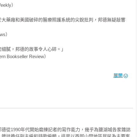
ekly）

他知道自己在做什麼。

於大藥廠和美國破碎的醫療照護系統的尖銳批判，邦德無疑敲響
ws）

杯紅酒。尚恩到車庫去準備他明天造景工程的用具。我為兩個孩子
，一條手臂長的鱷魚，跟克蘿伊的小茶杯組。克蘿伊和我一起在浴
細膩，邦德的故事令人心碎。」

在浴缸邊用小茶杯把水舀進舀出。浴缸水放滿後，我走進玩具間，
ookseller Review）

這棟房子前，有人把樓下的牆板和天花板全漆成粉筆白，所以只要
一樣煥發白光。

載了一位女士意外淪為苯二氮平類藥物的依賴者，以及長期使用
懶骨頭沙發上，那是安送給我們的。我抱起芬奇，把他放進他的嬰
展開
寒而慄。」

旦他睡著，想再叫醒他是沒用的。我關掉燈，聆聽他呼吸。浴室傳
克蘿伊至少把三公升的水澆在了地板上。

中，以記者對事實的堅持，以及詩人的筆觸娓娓道來，詳述了令
s）

的小衣服，把她放進溫熱的水裡。我很冷，於是決定和她一起泡進
頭先生交給她。她一杯接一杯往蛋頭裡舀水，看著蛋頭歪向一邊，
德從1990年代開始磨練記者的寫作能力，幾乎為鹽湖城各家雜誌
摯地呈現堅韌的力量。這個警世故事將幫助許多人了解處方藥依
沉了一會兒還是沉了下去。我撿起蛋頭先生倒光裡面的水。我抓起
》雜誌擔任副主編和詩歌編輯，這是以西部山間地區居民為主要客