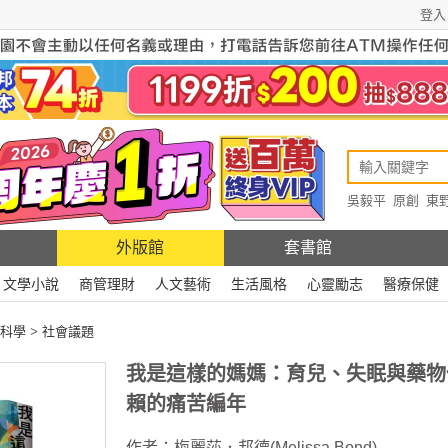
登入
吳毅平
原創
東
原創
Rewire
外版館
套書館
文學小說
商管理財
人文藝術
生活風格
心靈勵志
醫療保健
科學
>
社會議題
我是這樣的媽媽：育兒、失眠與藥物
賴的痛苦編年
作者：
梅麗莎．邦德(Melissa Bond)