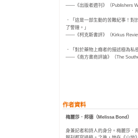
——《出版者週刊》（Publishers We
張得老大。我信任我的醫生，我相信
（本文摘自：「序言」）

．「這是一部生動的苦難紀事！對
了警鐘。」

試閱文章（二）：〈天空陷落〉

——《柯克斯書評》（Kirkus Revie
我洗好晚餐的碗盤，喝完我的第二
放下洗澡水，拿來芬奇最愛的玩具
．「對於藥物上癮者的描述極為私密
室裡，我們玩了一會兒家家酒，立
——《南方書商評論》（The Southern B
四面牆都鑲嵌了寬木板。我們買下
電視打開，整個空間會像自動販賣機
．「這本令人目不暇給的回憶錄記
我發現芬奇昏睡其中一個螢光橘的
這類藥物所造成的生命威脅，令人不
兒床。這孩子比一般人容易累，一
——《Nylon》雜誌

來潑水的輕響。我趕緊跑過去，發現
「克蘿伊。」我氣急敗壞喊她。

．「邦德在這本充滿詩意的回憶錄
蜂蜜般的眼眸看向我，對著我笑。

作者資料
人痛心的細節……」

——《書架通報》（Shelf Awarenes
梅麗莎．邦德（Melissa Bond）
「來。」我說。我抱起她，脫光她
浴缸。我把茶杯組和一個大大的蛋
身兼記者和詩人的身分。梅麗莎．邦
．「邦德以抒情的方式，清楚而真
然後沉進浴缸。我很訝異它載浮載
報刊都寫過稿。之後，她在《山坳