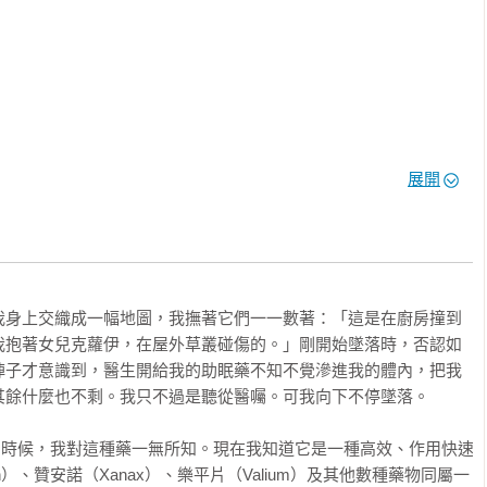
為代價，任何一個試圖以藥物控制來維持生活平衡的人都需以此為
次偷走你擁有的一切。」梅麗莎在與藥物依賴搏鬥數年之後，終於
淚，沉痛而真實。

我允許自己看見心中讓我覺得似乎走不下去的一切，也看著無論如
不再有隱藏。」
展開
我身上交織成一幅地圖，我撫著它們一一數著：「這是在廚房撞到
我抱著女兒克蘿伊，在屋外草叢碰傷的。」剛開始墜落時，否認如
陣子才意識到，醫生開給我的助眠藥不知不覺滲進我的體內，把我
餘什麼也不剩。我只不過是聽從醫囑。可我向下不停墜落。

給我的時候，我對這種藥一無所知。現在我知道它是一種高效、作用快速
n）、贊安諾（Xanax）、樂平片（Valium）及其他數種藥物同屬一