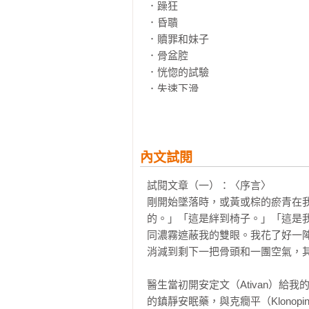
在梅麗莎的自述中，以健康、婚姻
．躁狂

鑑。「苯二氮平是小偷，會一次一
．昏聵

以自身經歷寫下的這段心聲，字字血
．贖罪和妹子

．骨盆腔

●

．恍惚的試驗

「生而為人，我們全都經受苦痛。
．失速下滑

何還是站了起來的那一部分的我。
．討價還價

．冉冉升空

．第三部＿神醫

內文試閱
．「這種藥很神奇」

試閱文章（一）：〈序言〉

．消失的一年

剛開始墜落時，或黃或棕的瘀青在
．崩塌

的。」「這是絆到椅子。」「這是
．天空陷落

同濃霧遮蔽我的雙眼。我花了好一
．「代我親親孩子，對不起」

消減到剩下一把骨頭和一團空氣，其
．灼眼的綠，不見紅燈

．西伯利亞

醫生當初開安定文（Ativan）
的鎮靜安眠藥，與克癇平（Klonopi
．第四部＿巨焰火球
