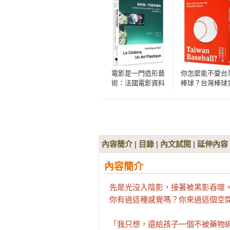
電影是一門造形藝
你怎麼能不愛台
術：法國電影資料
棒球？台灣棒球
館館長暨龐畢度中
全保存MOOK
心策展人的跨藝術
之旅
內容簡介
|
目錄
|
內文試閱
|
延伸內容
內容簡介
先是光沒入陰影，接著被黑影吞噬。
你有過這種感覺嗎？你來過這個空間
「我只想，還給孩子一個不被藥物