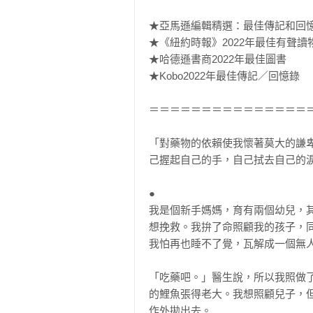
★亞馬遜編輯精選：最佳傳記和回憶
★《紐約時報》2022年最佳有聲讀物
★哈德遜書商2022年最佳圖書

★Kobo2022年最佳傳記／回憶錄

＝＝＝＝＝＝＝＝＝＝＝＝＝＝＝＝
「對藥物的依賴使我懷著莫大的謙
己握起自己的手，自己拭去自己的淚
●

我是個新手媽媽，育有兩個幼兒，
想挽救。我拚了命照顧我的孩子，
我怕再也睡不了覺，瓦解成一個無人
「吃藥吧。」醫生說，所以我照做
的鯉魚張得老大。我想照顧兒子，
作外拋出去。
